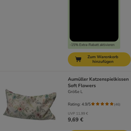
-15% Extra-Rabatt aktivieren
Zum Warenkorb
hinzufügen
Aumüller Katzenspielkissen
Soft Flowers
Größe L
Rating: 4.9/5
(
46
)
UVP
11,99 €
9,69 €