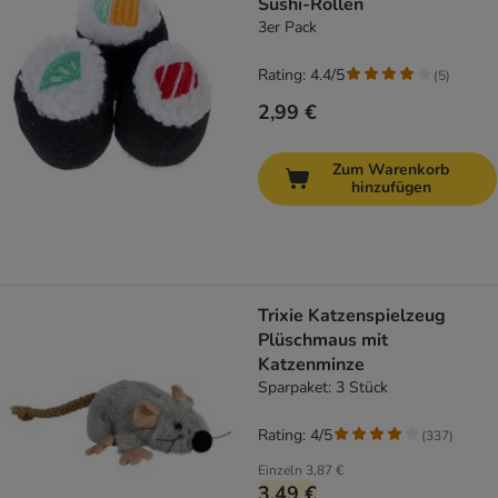
Sushi-Rollen
3er Pack
Rating: 4.4/5
(
5
)
2,99 €
Zum Warenkorb
hinzufügen
Trixie Katzenspielzeug
Plüschmaus mit
Katzenminze
Sparpaket: 3 Stück
Rating: 4/5
(
337
)
Einzeln
3,87 €
3,49 €