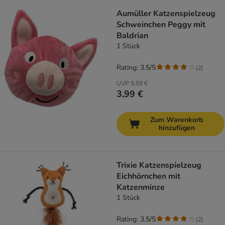
Aumüller Katzenspielzeug
Schweinchen Peggy mit
Baldrian
1 Stück
Rating: 3.5/5
(
2
)
UVP
5,59 €
3,99 €
Zum Warenkorb
hinzufügen
Trixie Katzenspielzeug
Eichhörnchen mit
Katzenminze
1 Stück
Rating: 3.5/5
(
2
)