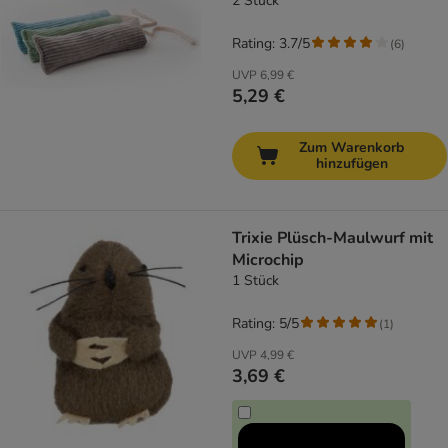
2 Stück
Rating: 3.7/5
(
6
)
UVP
6,99 €
5,29 €
Zum Warenkorb
hinzufügen
Trixie Plüsch-Maulwurf mit
Microchip
1 Stück
Rating: 5/5
(
1
)
UVP
4,99 €
3,69 €