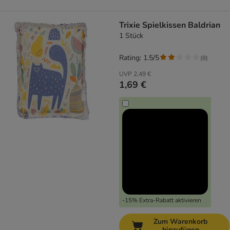
Trixie Spielkissen Baldrian
1 Stück
Rating: 1.5/5
(
8
)
UVP
2,49 €
1,69 €
-15% Extra-Rabatt aktivieren
Zum Warenkorb
hinzufügen