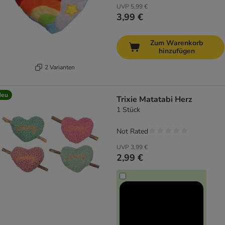
UVP
5,99 €
3,99 €
Zum Warenkorb
hinzufügen
2 Varianten
Neu
Trixie Matatabi Herz
1 Stück
Not Rated
UVP
3,99 €
2,99 €