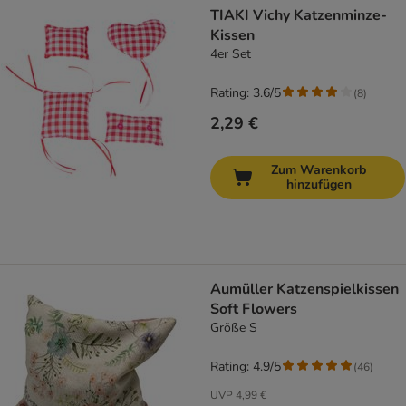
TIAKI Vichy Katzenminze-
Kissen
4er Set
Rating: 3.6/5
(
8
)
2,29 €
Zum Warenkorb
hinzufügen
Aumüller Katzenspielkissen
Soft Flowers
Größe S
Rating: 4.9/5
(
46
)
UVP
4,99 €