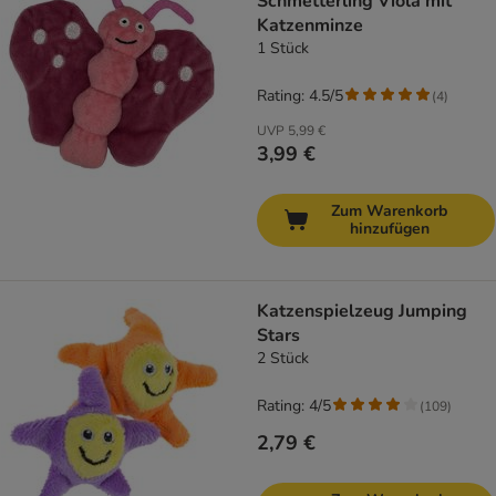
Schmetterling Viola mit
Katzenminze
1 Stück
Rating: 4.5/5
(
4
)
UVP
5,99 €
3,99 €
Zum Warenkorb
hinzufügen
Katzenspielzeug Jumping
Stars
2 Stück
Rating: 4/5
(
109
)
2,79 €