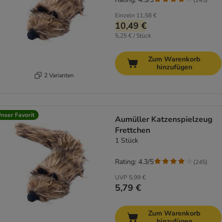
Einzeln
11,58 €
10,49 €
5,25 € / Stück
Zum Warenkorb
hinzufügen
2 Varianten
nser Favorit
Aumüller Katzenspielzeug
Frettchen
1 Stück
Rating: 4.3/5
(
245
)
UVP
5,99 €
5,79 €
Zum Warenkorb
hinzufügen