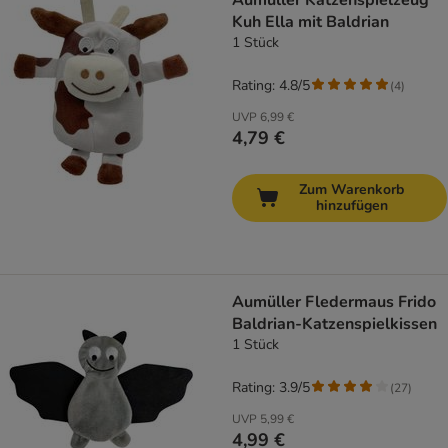
Aumüller Katzenspielzeug
Kuh Ella mit Baldrian
1 Stück
Rating: 4.8/5
(
4
)
UVP
6,99 €
4,79 €
Zum Warenkorb
hinzufügen
Aumüller Fledermaus Frido
Baldrian-Katzenspielkissen
1 Stück
Rating: 3.9/5
(
27
)
UVP
5,99 €
4,99 €