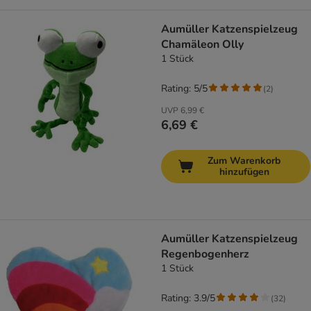
Aumüller Katzenspielzeug
Chamäleon Olly
1 Stück
Rating: 5/5
(
2
)
UVP
6,99 €
6,69 €
Zum Warenkorb
hinzufügen
Aumüller Katzenspielzeug
Regenbogenherz
1 Stück
Rating: 3.9/5
(
32
)