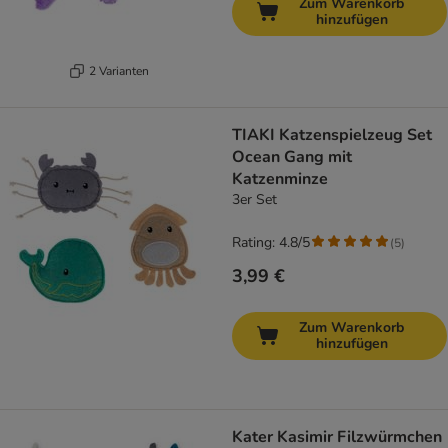
Zum Warenkorb
hinzufügen
2 Varianten
TIAKI Katzenspielzeug Set
Ocean Gang mit
Katzenminze
3er Set
Rating: 4.8/5
(
5
)
3,99 €
Zum Warenkorb
hinzufügen
Kater Kasimir Filzwürmchen