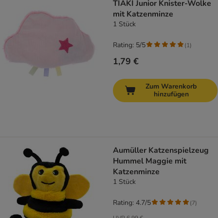
TIAKI Junior Knister-Wolke
mit Katzenminze
1 Stück
Rating: 5/5
(
1
)
1,79 €
Zum Warenkorb
hinzufügen
Aumüller Katzenspielzeug
Hummel Maggie mit
Katzenminze
1 Stück
Rating: 4.7/5
(
7
)