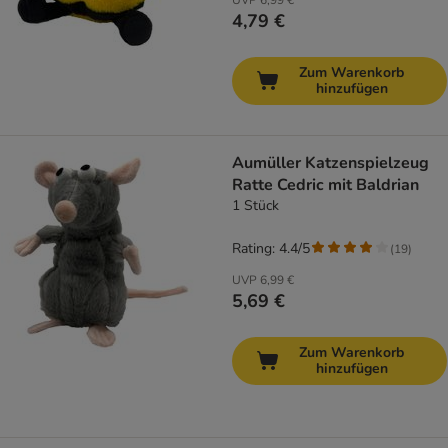
UVP
6,99 €
4,79 €
Zum Warenkorb
hinzufügen
Aumüller Katzenspielzeug
Ratte Cedric mit Baldrian
1 Stück
Rating: 4.4/5
(
19
)
UVP
6,99 €
5,69 €
Zum Warenkorb
hinzufügen