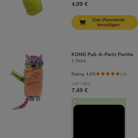
4,99 €
Zum Warenkorb
hinzufügen
KONG Pull-A-Partz Purrito
1 Stück
Rating: 4.9/5
(
14
)
UVP
7,65 €
7,49 €