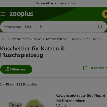
Versandkostenfrei ab 39€
Menü
Produkte
suchen
Katzenfutter & Zubehör
Katzenspielzeug
Kuscheltiere für Katzen
Kuscheltier für Katzen &
Plüschspielzeug
Beliebtheit
Filtern nach
1 - 48 von 131 Produkte
product items have been changed
Katzenspielzeug-Set Moppi
mit Katzenminze
2 Stück