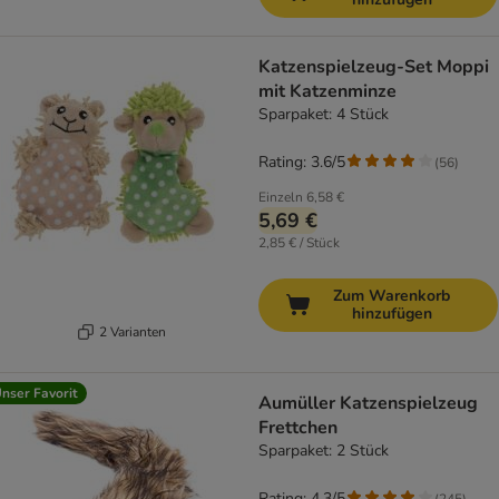
Katzenspielzeug-Set Moppi
mit Katzenminze
Sparpaket: 4 Stück
Rating: 3.6/5
(
56
)
Einzeln
6,58 €
5,69 €
2,85 € / Stück
Zum Warenkorb
hinzufügen
2 Varianten
nser Favorit
Aumüller Katzenspielzeug
Frettchen
Sparpaket: 2 Stück
Rating: 4.3/5
(
245
)