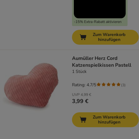
-15% Extra-Rabatt aktivieren
Zum Warenkorb
hinzufügen
Aumüller Herz Cord
Katzenspielkissen Pastell
1 Stück
Rating: 4.7/5
(
3
)
UVP
4,99 €
3,99 €
Zum Warenkorb
hinzufügen