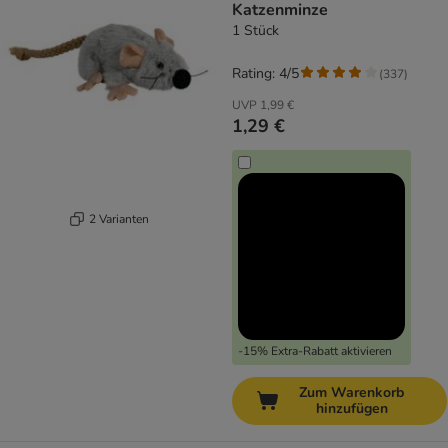
Katzenminze
1 Stück
Rating: 4/5
(
337
)
UVP
1,99 €
1,29 €
2 Varianten
-15% Extra-Rabatt aktivieren
Zum Warenkorb
hinzufügen