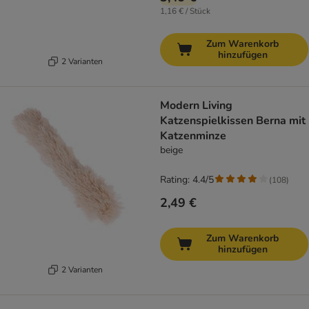
1,16 € / Stück
Zum Warenkorb
hinzufügen
2 Varianten
Modern Living
Katzenspielkissen Berna mit
Katzenminze
beige
Rating: 4.4/5
(
108
)
2,49 €
Zum Warenkorb
hinzufügen
2 Varianten