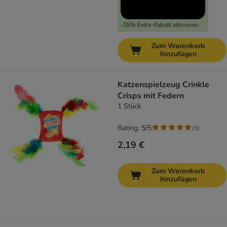
-15% Extra-Rabatt aktivieren
Zum Warenkorb
hinzufügen
Katzenspielzeug Crinkle
Crisps mit Federn
1 Stück
Rating: 5/5
(
3
)
2,19 €
Zum Warenkorb
hinzufügen