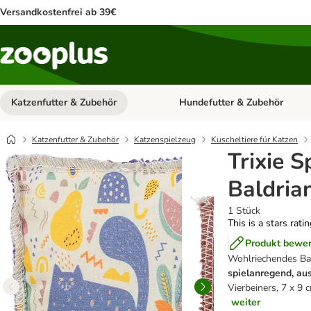
Versandkostenfrei ab 39€
Katzenfutter & Zubehör
Hundefutter & Zubehör
Kategorie-Menü öffnen: Katzenf
Katzenfutter & Zubehör
Katzenspielzeug
Kuscheltiere für Katzen
Trixie S
Baldria
1 Stück
This is a stars rati
Produkt bewe
Wohlriechendes Bal
spielanregend, au
Vierbeiners, 7 x 9 
weiter