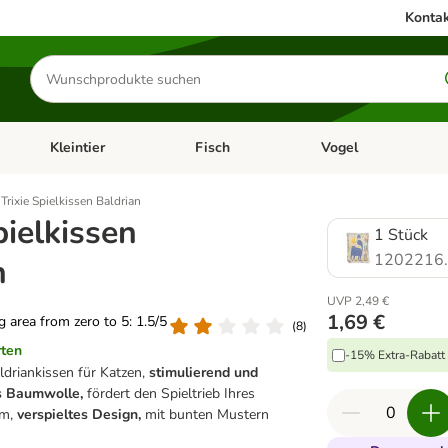
Kontak
Produkte
suchen
Kleintier
Fisch
Vogel
utter & Zubehör
Kategorie-Menü öffnen: Hundefutter & Zubehör
Kategorie-Menü öffnen: Kleintier
Kategorie-Menü öffnen
Ka
Trixie Spielkissen Baldrian
pielkissen
1 Stück
1202216
n
UVP 2,49 €
1,69 €
ng area from zero to 5: 1.5/5
(
8
)
rten
-15% Extra-Rabatt 
driankissen für Katzen,
stimulierend und
s Baumwolle,
fördert den Spieltrieb Ihres
cm,
verspieltes Design,
mit bunten Mustern