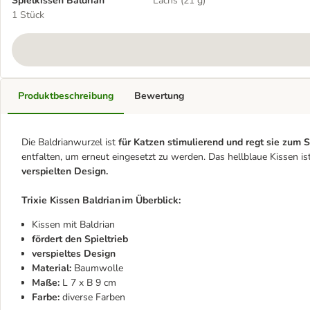
Spielkissen Baldrian
Lachs (21 g)
1 Stück
Produktbeschreibung
Bewertung
Die Baldrianwurzel ist
für Katzen stimulierend und regt sie zum S
entfalten, um erneut eingesetzt zu werden. Das hellblaue Kissen i
verspielten Design.
Trixie Kissen Baldrian im Überblick:
Kissen mit Baldrian
fördert den Spieltrieb
verspieltes Design
Material:
Baumwolle
Maße:
L 7 x B 9 cm
Farbe:
diverse Farben