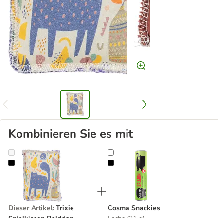
Kombinieren Sie es mit
Trixie Spielkissen Baldrian
Cosma Snackies
Dieser Artikel
:
Trixie
Cosma Snackies