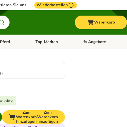
tieren Sie uns
Wiederbestellen
Warenkorb
Pferd
Top-Marken
% Angebote
: Fisch
tegorie-Menü öffnen: Vogel
Kategorie-Menü öffnen: Pferd
Kategorie-Menü öffnen: T
.0
aktivieren
Zum
Zum
Warenkorb
Warenkorb
hinzufügen
hinzufügen