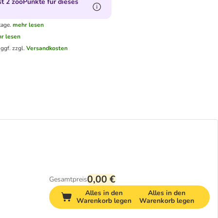
 2 zooPunkte für dieses
tage.
mehr lesen
r lesen
.
ggf. zzgl.
Versandkosten
0,00 €
Gesamtpreis
Alles in den
Alles in den
Warenkorb legen
Warenkorb legen