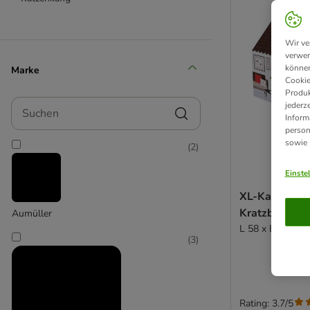
Wir ve
verwen
können
Marke
Cookie
Produk
Suchen
jederz
Inform
person
sowie
(
2
)
Einste
XL-Katzenhau
Kratzbrett - 
Aumüller
L 58 x B 36 x H
(
3
)
Rating: 3.7/5