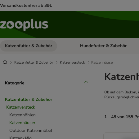
Versandkostenfrei ab 39€
Katzenfutter & Zubehör
Hundefutter & Zubehör
Kategorie-Menü öffnen: Katzenf
Katzenfutter & Zubehör
Katzenversteck
Katzenhäuser
Katzen
Kategorie
Ob auf dem Balkon, 
Rückzugsmöglichkeit
Katzenfutter & Zubehör
Katzenversteck
Katzenhöhlen
1 - 48 von 155 P
Katzenhäuser
Outdoor Katzenmöbel
product items ha
Katzenkäfig