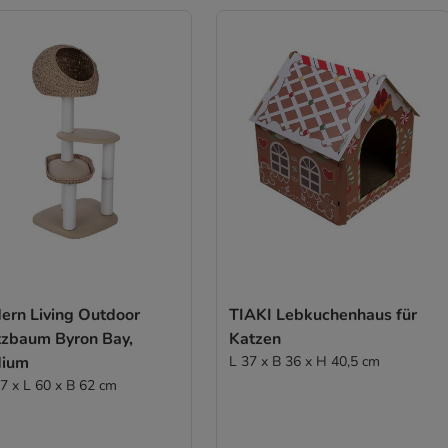
ern Living Outdoor
TIAKI Lebkuchenhaus für
tzbaum Byron Bay,
Katzen
ium
L 37 x B 36 x H 40,5 cm
7 x L 60 x B 62 cm