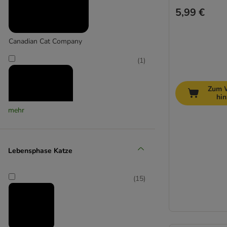
5,99 €
Canadian Cat Company
(
1
)
Zum 
hi
mehr
Designed by Lotte
Lebensphase Katze
(
30
)
(
15
)
Giantex
(
7
)