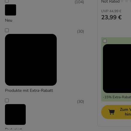
Not Rated
(
104
)
UVP
44,99 €
23,99 €
Neu
(
30
)
Produkte mit Extra-Rabatt
-15% Extra-Rabatt
(
30
)
Zum 
hi
Reduziert