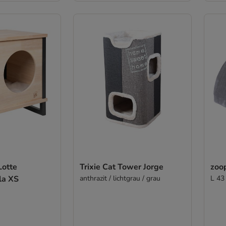
Lotte
Trixie Cat Tower Jorge
zoo
la XS
anthrazit / lichtgrau / grau
L 43