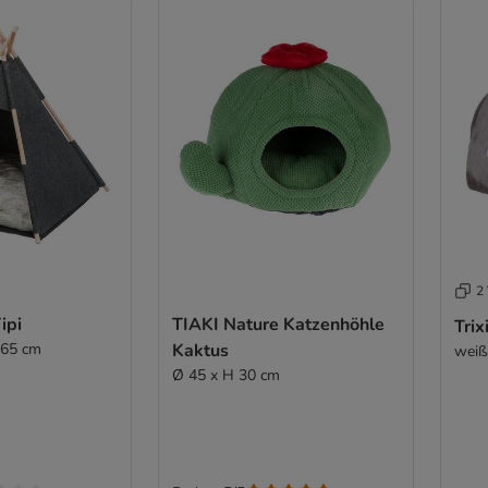
2 
ipi
TIAKI Nature Katzenhöhle
Tri
 65 cm
Kaktus
weiß 
Ø 45 x H 30 cm