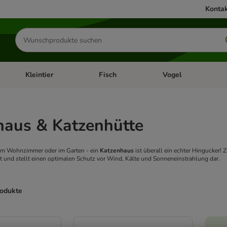
Kontak
Produkte
suchen
Kleintier
Fisch
Vogel
utter & Zubehör
Kategorie-Menü öffnen: Hundefutter & Zubehör
Kategorie-Menü öffnen: Kleintier
Kategorie-Menü öffnen
Ka
haus & Katzenhütte
im Wohnzimmer oder im Garten - ein
Katzenhaus
ist überall ein echter Hingucker! 
 und stellt einen optimalen Schutz vor Wind, Kälte und Sonneneinstrahlung dar.
rodukte
ve been changed