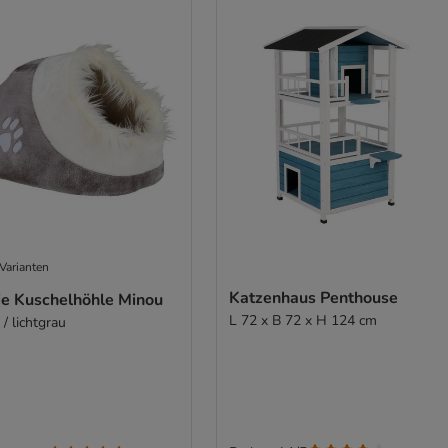
Varianten
Katzenhaus Penthouse
xie Kuschelhöhle Minou
L 72 x B 72 x H 124 cm
/ lichtgrau