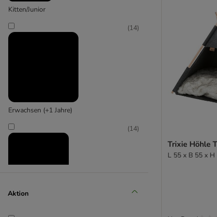
Kitten/Junior
(
14
)
Kerbl Pet
(
8
)
Erwachsen (+1 Jahre)
Modern Living
(
14
)
Trixie Höhle T
L 55 x B 55 x H
Aktion
Senior (+10 Jahre)