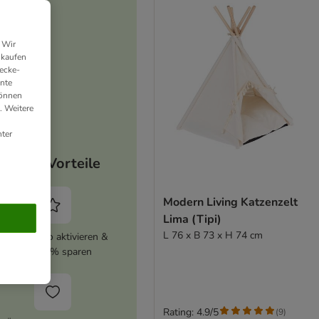
 Wir
nkaufen
ecke-
ante
können
. Weitere
ter
Deine Vorteile
Modern Living Katzenzelt
Lima (Tipi)
L 76 x B 73 x H 74 cm
zooplus Abo aktivieren &
immer 5% sparen
Rating: 4.9/5
(
9
)