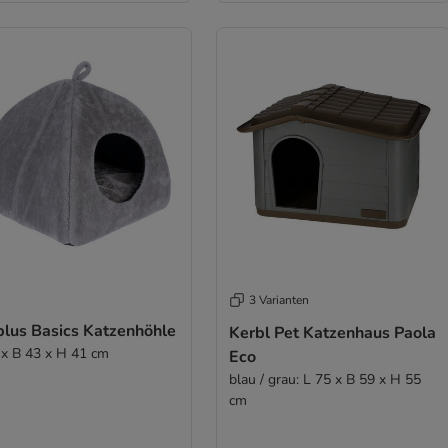
3 Varianten
plus Basics Katzenhöhle
Kerbl Pet Katzenhaus Paola
 x B 43 x H 41 cm
Eco
blau / grau: L 75 x B 59 x H 55
cm