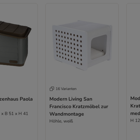
16 Varianten
Mod
tzenhaus Paola
Modern Living San
Kra
Francisco Kratzmöbel zur
med
0 x B 51 x H 41
Wandmontage
H 12
Höhle, weiß