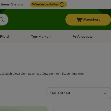
tieren Sie uns
Wiederbestellen
Warenkorb
Pferd
Top-Marken
% Angebote
: Fisch
tegorie-Menü öffnen: Vogel
Kategorie-Menü öffnen: Pferd
Kategorie-Menü öffnen: T
Zusätzlich bietet ein Katzenhaus Outdoor Ihrem Stubentiger eine
Beliebtheit