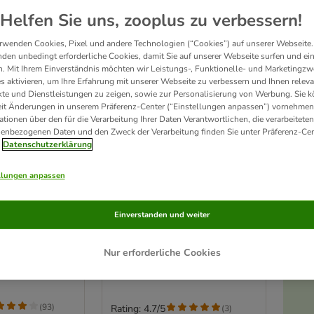
Helfen Sie uns, zooplus zu verbessern!
rwenden Cookies, Pixel und andere Technologien (“Cookies”) auf unserer Webseite.
den unbedingt erforderliche Cookies, damit Sie auf unserer Webseite surfen und ei
. Mit Ihrem Einverständnis möchten wir Leistungs-, Funktionelle- und Marketingzw
s aktivieren, um Ihre Erfahrung mit unserer Webseite zu verbessern und Ihnen relev
te und Dienstleistungen zu zeigen, sowie zur Personalisierung von Werbung. Sie 
eit Änderungen in unserem Präferenz-Center (“Einstellungen anpassen”) vornehmen
ationen über den für die Verarbeitung Ihrer Daten Verantwortlichen, die verarbeiteten
enbezogenen Daten und den Zweck der Verarbeitung finden Sie unter Präferenz-Cen
Datenschutzerklärung
llungen anpassen
16 Varianten
s Home inkl.
Modern Living San
Winter
Einverstanden und weiter
Francisco Kratzmöbel zur
 41 cm
Wandmontage
Höhle, schwarz
Nur erforderliche Cookies
(
93
)
Rating: 4.7/5
(
3
)