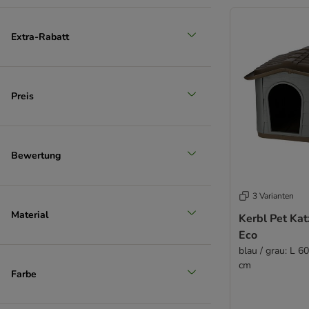
(
1
)
Extra-Rabatt
Preis
Unser Favorit
Bewertung
3 Varianten
Material
Kerbl Pet Ka
Eco
blau / grau: L 6
cm
Farbe