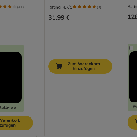
Ratin
Rating: 4.7/5
(
41
)
(
3
)
128
31,99 €
Zum Warenkorb
hinzufügen
-15%
 aktivieren
Warenkorb
nzufügen