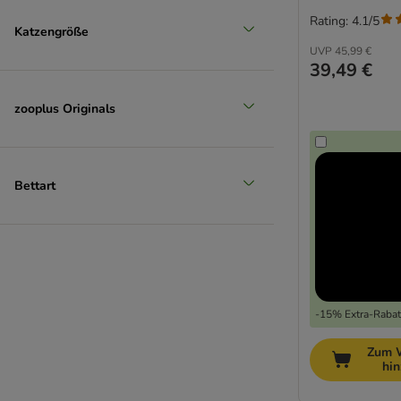
Rating: 4.1/5
Katzengröße
UVP
45,99 €
39,49 €
zooplus Originals
Bettart
-15% Extra-Rabatt
Zum 
hi