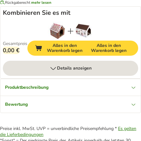
Rückgaberecht
mehr lesen
Kombinieren Sie es mit
Gesamtpreis
Alles in den
Alles in den
0,00 €
Warenkorb legen
Warenkorb legen
Details anzeigen
Produktbeschreibung
Bewertung
Preise inkl. MwSt. UVP = unverbindliche Preisempfehlung *
Es gelten
die Lieferbedingungen
"Sonst" = Der niedrigste Preis des Artikels innerhalb der letzten 30