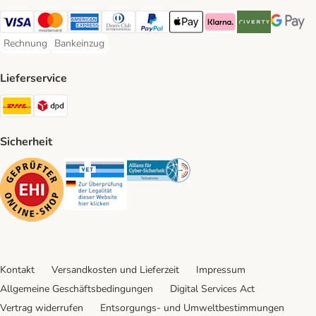
Visa Payment Method
Mastercard Payment Method
American Express Payment Method
Diners Club Payment Method
PayPal Payment Method
Apple Pay Payment Method
Klarna Payment Method
Riverty Payment 
Google P
Rechnung
Bankeinzug
Rechnung Payment Method
Bankeinzug Payment Method
Lieferservice
DHL Shipping Method
DPD Shipping Method
Sicherheit
Security
Security
Security
Kontakt
Versandkosten und Lieferzeit
Impressum
Allgemeine Geschäftsbedingungen
Digital Services Act
Vertrag widerrufen
Entsorgungs- und Umweltbestimmungen