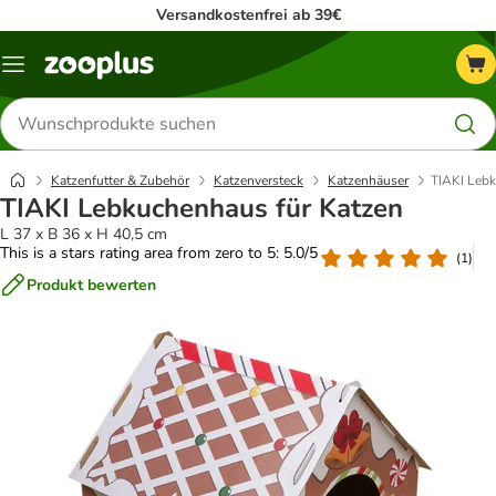
Versandkostenfrei ab 39€
Menü
Produkte
suchen
Katzenfutter & Zubehör
Katzenversteck
Katzenhäuser
TIAKI Lebk
TIAKI Lebkuchenhaus für Katzen
L 37 x B 36 x H 40,5 cm
This is a stars rating area from zero to 5: 5.0/5
(
1
)
Produkt bewerten