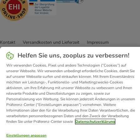
Kontakt
Versandkosten und Lieferzeit
Impressum
Allgemeine Geschäftsbedingungen
Digital Services Act
Helfen Sie uns, zooplus zu verbessern!
Vertrag widerrufen
Entsorgungs- und Umweltbestimmungen
Wir verwenden Cookies, Pixel und andere Technologien (“Cookies”) auf
Zahlungsarten
Über uns
Partnerprogramme
Karriere
unserer Webseite. Wir verwenden unbedingt erforderliche Cookies, damit Sie
Corporate Website
Datenschutz
Erklärung zur Barrierefreiheit
auf unserer Webseite surfen und einkaufen können. Mit Ihrem Einverständnis
möchten wir Leistungs-, Funktionelle- und Marketingzwecke-Cookies
aktivieren, um Ihre Erfahrung mit unserer Webseite zu verbessern und Ihnen
© zooplus SE
2026
relevante Produkte und Dienstleistungen zu zeigen, sowie zur
Personalisierung von Werbung. Sie können jederzeit Änderungen in unserem
Präferenz-Center (“Einstellungen anpassen”) vornehmen. Weitere
Informationen über den für die Verarbeitung Ihrer Daten Verantwortlichen, die
verarbeiteten personenbezogenen Daten und den Zweck der Verarbeitung
finden Sie unter Präferenz-Center sowie
Datenschutzerklärung
Einstellungen anpassen