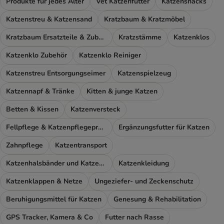
Produkte für jedes Alter
Vet Katzenfutter
Katzensnacks
Katzenstreu & Katzensand
Kratzbaum & Kratzmöbel
Kratzbaum Ersatzteile & Zubehör
Kratzstämme
Katzenklos
Katzenklo Zubehör
Katzenklo Reiniger
Katzenstreu Entsorgungseimer
Katzenspielzeug
Katzennapf & Tränke
Kitten & junge Katzen
Betten & Kissen
Katzenversteck
Fellpflege & Katzenpflegeprodukte
Ergänzungsfutter für Katzen
Zahnpflege
Katzentransport
Katzenhalsbänder und Katzengeschirr
Katzenkleidung
Katzenklappen & Netze
Ungeziefer- und Zeckenschutz
Beruhigungsmittel für Katzen
Genesung & Rehabilitation
GPS Tracker, Kamera & Co
Futter nach Rasse