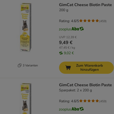
product items have been changed
GimCat Cheese Biotin Paste
200 g
Rating: 4.6/5
(
459
)
UVP
12,39 €
9,49 €
47,45 € / kg
9,02 €
Zum Warenkorb
3 Varianten
hinzufügen
GimCat Cheese Biotin Paste
Sparpaket: 2 x 200 g
Rating: 4.6/5
(
459
)