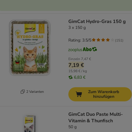
GimCat Hydro-Gras 150 g
3 x 150 g
Rating: 3.5/5
(
151
)
Einzeln
7,47 €
7,19 €
15,98 € / kg
6,83 €
Zum Warenkorb
2 Varianten
hinzufügen
GimCat Duo Paste Multi-
Vitamin & Thunfisch
50 g