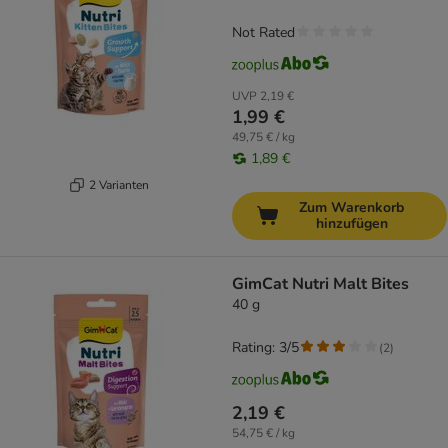
Not Rated
UVP
2,19 €
1,99 €
49,75 € / kg
1,89 €
2 Varianten
Zum Warenkorb
hinzufügen
GimCat Nutri Malt Bites
40 g
Rating: 3/5
(
2
)
2,19 €
54,75 € / kg