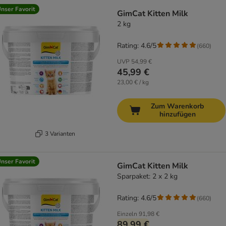
nser Favorit
GimCat Kitten Milk
2 kg
Rating: 4.6/5
(
660
)
UVP
54,99 €
45,99 €
23,00 € / kg
Zum Warenkorb
hinzufügen
3 Varianten
nser Favorit
GimCat Kitten Milk
Sparpaket: 2 x 2 kg
Rating: 4.6/5
(
660
)
Einzeln
91,98 €
89,99 €