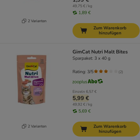
49,75 € / kg
1,89 €
2 Varianten
Zum Warenkorb
hinzufügen
GimCat Nutri Malt Bites
Sparpaket: 3 x 40 g
Rating: 3/5
(
2
)
Einzeln
6,57 €
5,99 €
49,92 € / kg
5,69 €
Zum Warenkorb
2 Varianten
hinzufügen