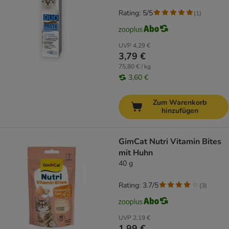
Rating: 5/5
(
1
)
UVP
4,29 €
3,79 €
75,80 € / kg
3,60 €
Zum Warenkorb
hinzufügen
GimCat Nutri Vitamin Bites
mit Huhn
40 g
Rating: 3.7/5
(
3
)
UVP
2,19 €
1,99 €