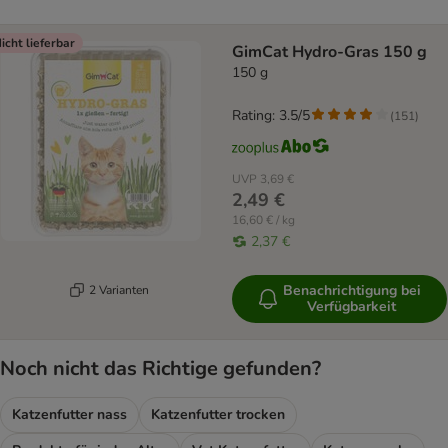
icht lieferbar
GimCat Hydro-Gras 150 g
150 g
Rating: 3.5/5
(
151
)
UVP
3,69 €
2,49 €
16,60 € / kg
2,37 €
Benachrichtigung bei
2 Varianten
Verfügbarkeit
Noch nicht das Richtige gefunden?
Katzenfutter nass
Katzenfutter trocken