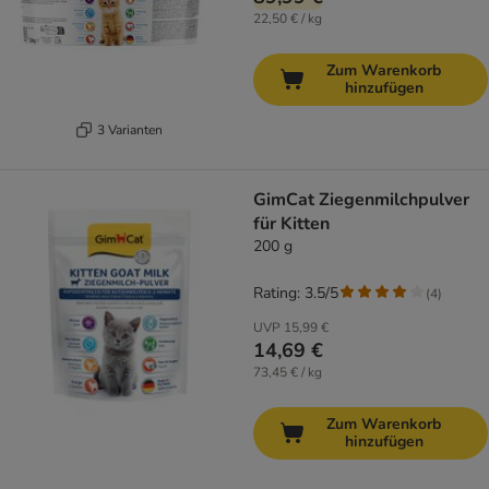
22,50 € / kg
Zum Warenkorb
hinzufügen
3 Varianten
GimCat Ziegenmilchpulver
für Kitten
200 g
Rating: 3.5/5
(
4
)
UVP
15,99 €
14,69 €
73,45 € / kg
Zum Warenkorb
hinzufügen