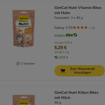
GimCat Nutri Vitamin Bites
mit Huhn
Sparpaket: 3 x 40 g
Rating: 3.7/5
(
3
)
Einzeln
5,97 €
5,29 €
44,08 € / kg
5,03 €
2 Varianten
Zum Warenkorb
hinzufügen
GimCat Nutri Kitten Bites
mit Milch
40 g