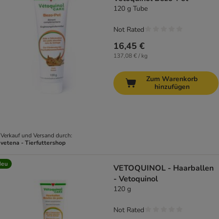
120 g Tube
Not Rated
16,45 €
137,08 € / kg
Zum Warenkorb
hinzufügen
Verkauf und Versand durch:
vetena - Tierfuttershop
Neu
VETOQUINOL - Haarballen
- Vetoquinol
120 g
Not Rated