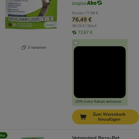
Einzeln
77,98 €
76,49 €
38,25 € / Stück
72,67 €
3 Varianten
-20% Extra-Rabatt aktivieren
Zum Warenkorb
hinzufügen
Neu
Vetoquinol Bezo-Pet