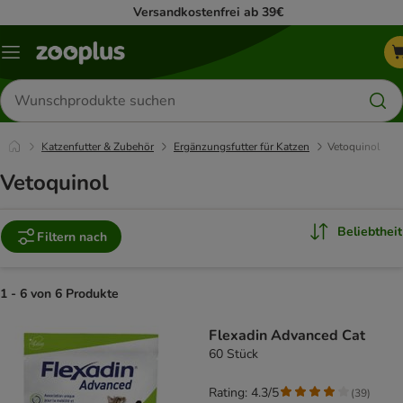
Versandkostenfrei ab 39€
Menü
Produkte
suchen
Katzenfutter & Zubehör
Ergänzungsfutter für Katzen
Vetoquinol
Vetoquinol
Beliebtheit
Filtern nach
1 - 6 von 6 Produkte
product items have been changed
Flexadin Advanced Cat
60 Stück
Rating: 4.3/5
(
39
)