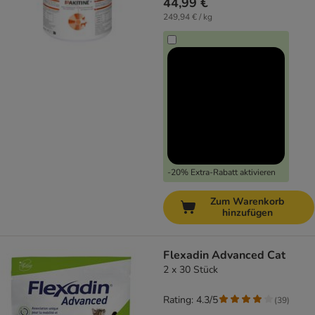
44,99 €
249,94 € / kg
-20% Extra-Rabatt aktivieren
Zum Warenkorb
hinzufügen
Flexadin Advanced Cat
2 x 30 Stück
Rating: 4.3/5
(
39
)