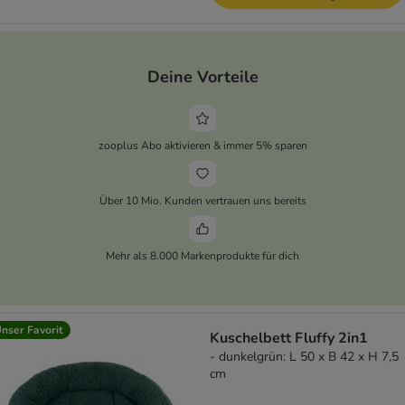
Deine Vorteile
zooplus Abo aktivieren & immer 5% sparen
Über 10 Mio. Kunden vertrauen uns bereits
Mehr als 8.000 Markenprodukte für dich
nser Favorit
Kuschelbett Fluffy 2in1
- dunkelgrün: L 50 x B 42 x H 7,5
cm