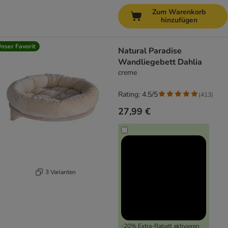
Zum Warenkorb
hinzufügen
nser Favorit
Natural Paradise
Wandliegebett Dahlia
creme
Rating: 4.5/5
(
413
)
27,99 €
3 Varianten
-20% Extra-Rabatt aktivieren