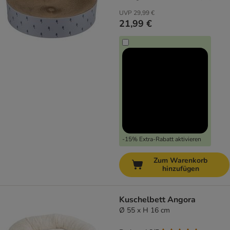
UVP
29,99 €
21,99 €
-15% Extra-Rabatt aktivieren
Zum Warenkorb
hinzufügen
Kuschelbett Angora
Ø 55 x H 16 cm