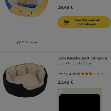
29,49 €
Zum Warenkorb
hinzufügen
2 Varianten
Cozy Kuschelbett Kingdom
L 60 x B 55 x H 22 cm
Rating: 4.3/5
(
1329
)
23,49 €