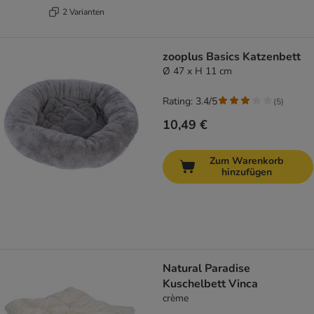
2 Varianten
zooplus Basics Katzenbett
Ø 47 x H 11 cm
Rating: 3.4/5
(
5
)
10,49 €
Zum Warenkorb
hinzufügen
Natural Paradise
Kuschelbett Vinca
crème