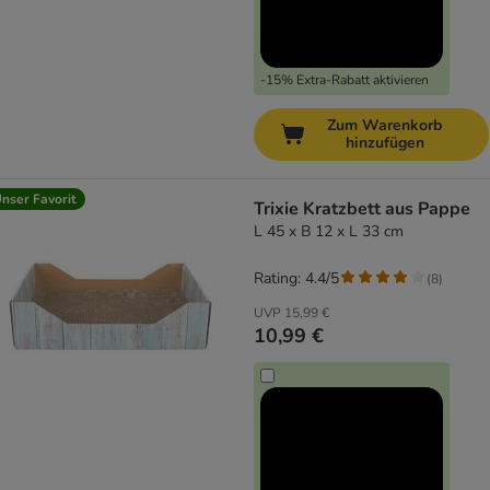
-15% Extra-Rabatt aktivieren
Zum Warenkorb
hinzufügen
nser Favorit
Trixie Kratzbett aus Pappe
L 45 x B 12 x L 33 cm
Rating: 4.4/5
(
8
)
UVP
15,99 €
10,99 €