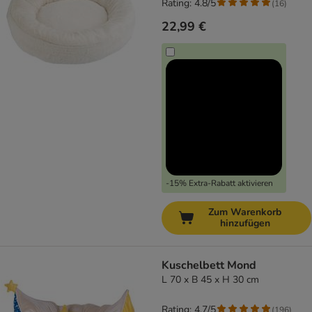
Rating: 4.8/5
(
16
)
22,99 €
-15% Extra-Rabatt aktivieren
Zum Warenkorb
hinzufügen
Kuschelbett Mond
L 70 x B 45 x H 30 cm
Rating: 4.7/5
(
196
)