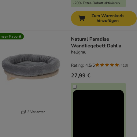
-20% Extra-Rabatt aktivieren
Zum Warenkorb
hinzufügen
nser Favorit
Natural Paradise
Wandliegebett Dahlia
hellgrau
Rating: 4.5/5
(
413
)
27,99 €
3 Varianten