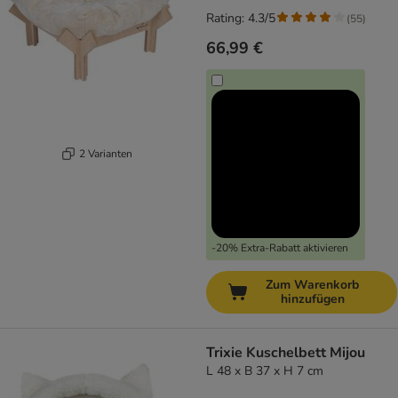
Rating: 4.3/5
(
55
)
66,99 €
2 Varianten
-20% Extra-Rabatt aktivieren
Zum Warenkorb
hinzufügen
Trixie Kuschelbett Mijou
L 48 x B 37 x H 7 cm