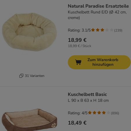
Natural Paradise Ersatzteile
Kuschelbett Rund E/D (Ø 42 cm,
creme)
Rating: 3.1/5
(
239
)
18,99 €
18,99 € / Stück
Zum Warenkorb
hinzufügen
31 Varianten
Kuschelbett Basic
L 90 x B 63 x H 18 cm
Rating: 4/5
(
896
)
18,49 €