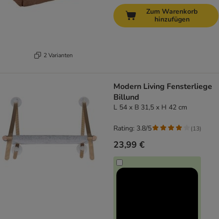
Zum Warenkorb
hinzufügen
2 Varianten
Modern Living Fensterliege
Billund
L 54 x B 31,5 x H 42 cm
Rating: 3.8/5
(
13
)
23,99 €