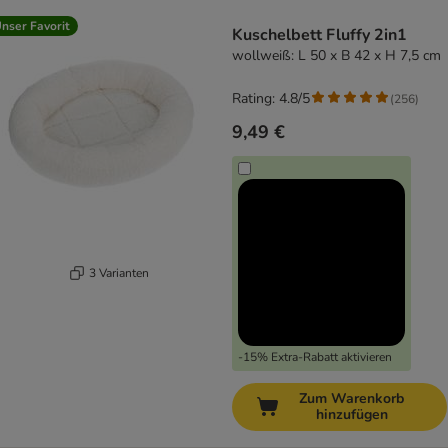
product items have been changed
nser Favorit
Kuschelbett Fluffy 2in1
wollweiß: L 50 x B 42 x H 7,5 cm
Rating: 4.8/5
(
256
)
9,49 €
3 Varianten
-15% Extra-Rabatt aktivieren
Zum Warenkorb
hinzufügen