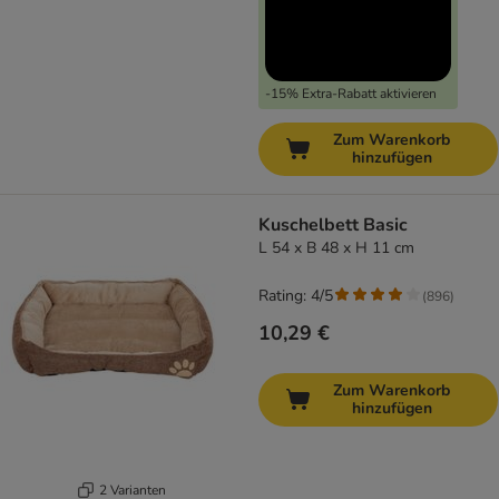
-15% Extra-Rabatt aktivieren
Zum Warenkorb
hinzufügen
Kuschelbett Basic
L 54 x B 48 x H 11 cm
Rating: 4/5
(
896
)
10,29 €
Zum Warenkorb
hinzufügen
2 Varianten