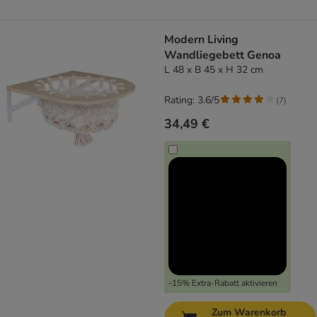
Modern Living
Wandliegebett Genoa
L 48 x B 45 x H 32 cm
Rating: 3.6/5
(
7
)
34,49 €
-15% Extra-Rabatt aktivieren
Zum Warenkorb