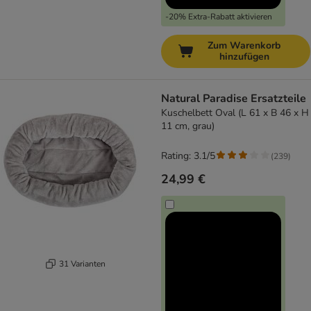
-20% Extra-Rabatt aktivieren
Zum Warenkorb
hinzufügen
Natural Paradise Ersatzteile
Kuschelbett Oval (L 61 x B 46 x H
11 cm, grau)
Rating: 3.1/5
(
239
)
24,99 €
31 Varianten