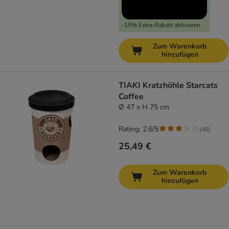
-15% Extra-Rabatt aktivieren
Zum Warenkorb
hinzufügen
TIAKI Kratzhöhle Starcats
Coffee
Ø 47 x H 75 cm
Rating: 2.6/5
(
46
)
25,49 €
Zum Warenkorb
hinzufügen