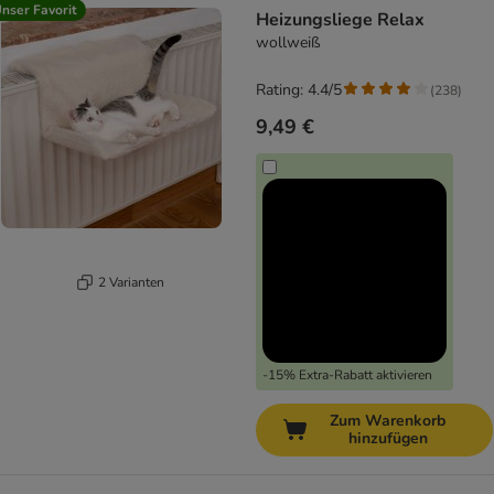
nser Favorit
Heizungsliege Relax
wollweiß
Rating: 4.4/5
(
238
)
9,49 €
2 Varianten
-15% Extra-Rabatt aktivieren
Zum Warenkorb
hinzufügen