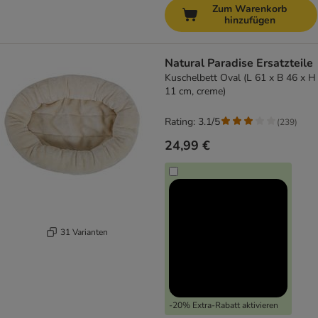
Zum Warenkorb
hinzufügen
Natural Paradise Ersatzteile
Kuschelbett Oval (L 61 x B 46 x H
11 cm, creme)
Rating: 3.1/5
(
239
)
24,99 €
31 Varianten
-20% Extra-Rabatt aktivieren