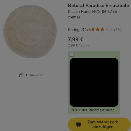
product items have been changed
Natural Paradise Ersatzteile
Kissen Rund I/F/G (Ø 37 cm,
creme)
Rating: 3.1/5
(
239
)
7,99 €
7,99 € / Stück
31 Varianten
-20% Extra-Rabatt aktivieren
Zum Warenkorb
hinzufügen