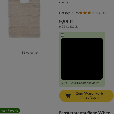
creme)
Rating: 3.1/5
(
239
)
9,99 €
9,99 € / Stück
31 Varianten
-20% Extra-Rabatt aktivieren
Zum Warenkorb
hinzufügen
nser Favorit
Fensterbrettauflage White