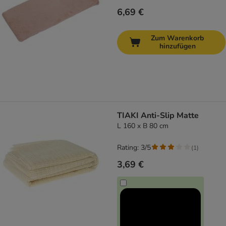
6,69 €
Zum Warenkorb
hinzufügen
TIAKI Anti-Slip Matte
L 160 x B 80 cm
Rating: 3/5
(
1
)
3,69 €