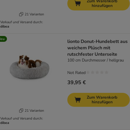
Zum Warenkorb
hinzufügen
21 Varianten
Verkauf und Versand durch:
dibea
Neu
lionto Donut-Hundebett aus
weichem Plüsch mit
rutschfester Unterseite
100 cm Durchmesser / hellgrau
Not Rated
39,95 €
Zum Warenkorb
hinzufügen
21 Varianten
Verkauf und Versand durch:
dibea