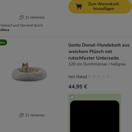
Zum Warenkorb
hinzufügen
21 Varianten
Verkauf und Versand durch:
dibea
Neu
lionto Donut-Hundebett aus
weichem Plüsch mit
rutschfester Unterseite
120 cm Durchmesser / hellgrau
Not Rated
44,95 €
21 Varianten