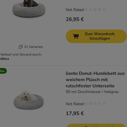
Not Rated
26,95 €
Zum Warenkorb
hinzufügen
21 Varianten
Verkauf und Versand durch:
dibea
Neu
lionto Donut-Hundebett aus
weichem Plüsch mit
rutschfester Unterseite
50 cm Durchmesser / hellgrau
Not Rated
17,95 €