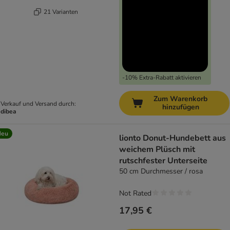
21 Varianten
-10% Extra-Rabatt aktivieren
Zum Warenkorb
Verkauf und Versand durch:
hinzufügen
dibea
Neu
lionto Donut-Hundebett aus
weichem Plüsch mit
rutschfester Unterseite
50 cm Durchmesser / rosa
Not Rated
17,95 €