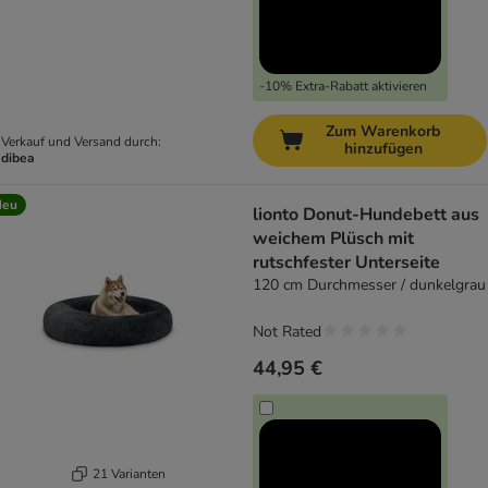
-10% Extra-Rabatt aktivieren
Zum Warenkorb
Verkauf und Versand durch:
hinzufügen
dibea
Neu
lionto Donut-Hundebett aus
weichem Plüsch mit
rutschfester Unterseite
120 cm Durchmesser / dunkelgrau
Not Rated
44,95 €
21 Varianten