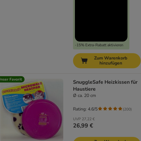
-15% Extra-Rabatt aktivieren
Zum Warenkorb
hinzufügen
nser Favorit
SnuggleSafe Heizkissen für
Haustiere
Ø ca. 20 cm
Rating: 4.6/5
(
200
)
UVP
27,22 €
26,99 €