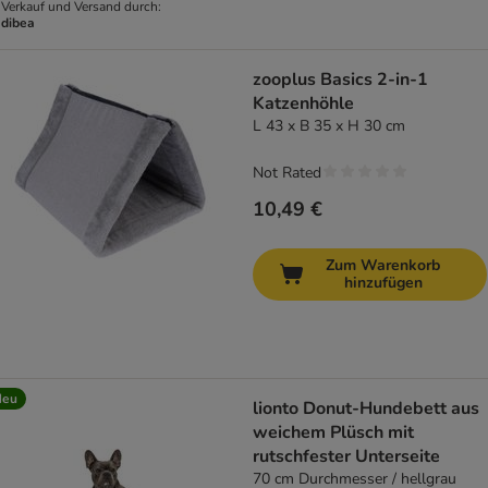
Verkauf und Versand durch:
dibea
zooplus Basics 2-in-1
Katzenhöhle
L 43 x B 35 x H 30 cm
Not Rated
10,49 €
Zum Warenkorb
hinzufügen
Neu
lionto Donut-Hundebett aus
weichem Plüsch mit
rutschfester Unterseite
70 cm Durchmesser / hellgrau