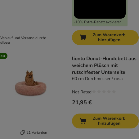
-10% Extra-Rabatt aktivieren
Zum Warenkorb
Verkauf und Versand durch:
hinzufügen
dibea
Neu
lionto Donut-Hundebett aus
weichem Plüsch mit
rutschfester Unterseite
60 cm Durchmesser / rosa
Not Rated
21,95 €
Zum Warenkorb
hinzufügen
21 Varianten