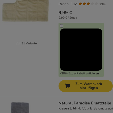
Rating: 3.1/5
(
239
)
9,99 €
9,99 € / Stück
31 Varianten
-20% Extra-Rabatt aktivieren
Zum Warenkorb
hinzufügen
Natural Paradise Ersatzteile
Kissen L J/F (L 55 x B 38 cm, grau)