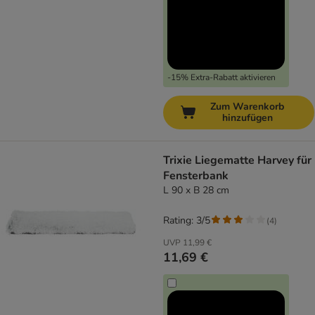
-15% Extra-Rabatt aktivieren
Zum Warenkorb
hinzufügen
Trixie Liegematte Harvey für
Fensterbank
L 90 x B 28 cm
Rating: 3/5
(
4
)
UVP
11,99 €
11,69 €