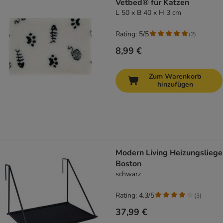
Vetbed® für Katzen
L 50 x B 40 x H 3 cm
Rating: 5/5
(
2
)
8,99 €
Zum Warenkorb
hinzufügen
Modern Living Heizungsliege
Boston
schwarz
Rating: 4.3/5
(
3
)
37,99 €