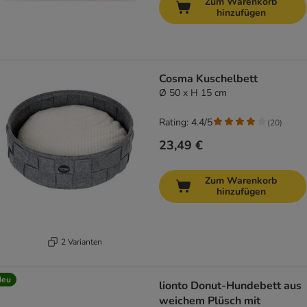
Zum Warenkorb
hinzufügen
Cosma Kuschelbett
Ø 50 x H 15 cm
Rating: 4.4/5
(
20
)
23,49 €
Zum Warenkorb
hinzufügen
2 Varianten
Neu
lionto Donut-Hundebett aus
weichem Plüsch mit