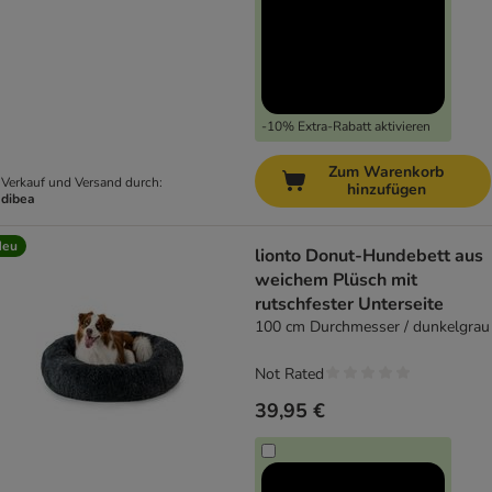
-10% Extra-Rabatt aktivieren
Zum Warenkorb
Verkauf und Versand durch:
hinzufügen
dibea
Neu
lionto Donut-Hundebett aus
weichem Plüsch mit
rutschfester Unterseite
100 cm Durchmesser / dunkelgrau
Not Rated
39,95 €