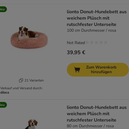
Neu
lionto Donut-Hundebett aus
weichem Plüsch mit
rutschfester Unterseite
100 cm Durchmesser / rosa
Not Rated
39,95 €
Zum Warenkorb
hinzufügen
21 Varianten
Verkauf und Versand durch:
dibea
Neu
lionto Donut-Hundebett aus
weichem Plüsch mit
rutschfester Unterseite
80 cm Durchmesser / rosa