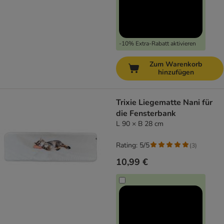
-10% Extra-Rabatt aktivieren
Zum Warenkorb
hinzufügen
Trixie Liegematte Nani für
die Fensterbank
L 90 × B 28 cm
Rating: 5/5
(
3
)
10,99 €