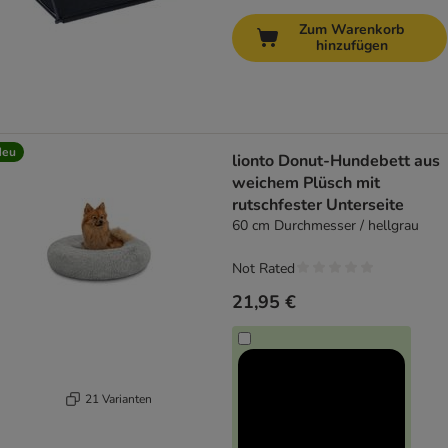
Zum Warenkorb
hinzufügen
Neu
lionto Donut-Hundebett aus
weichem Plüsch mit
rutschfester Unterseite
60 cm Durchmesser / hellgrau
Not Rated
21,95 €
21 Varianten