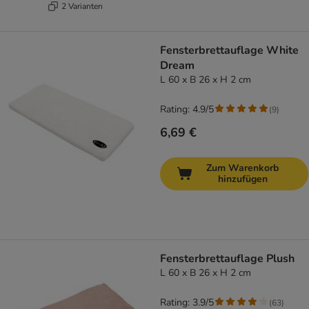
2 Varianten
Fensterbrettauflage White
Dream
L 60 x B 26 x H 2 cm
Rating: 4.9/5
(
9
)
6,69 €
Zum Warenkorb
hinzufügen
Fensterbrettauflage Plush
L 60 x B 26 x H 2 cm
Rating: 3.9/5
(
63
)