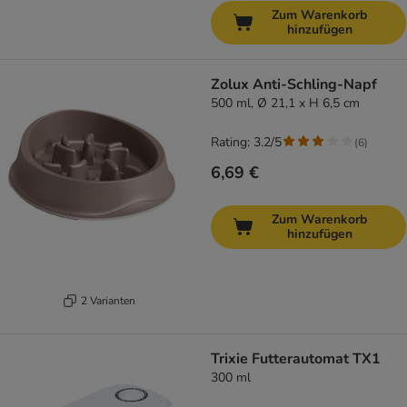
Zum Warenkorb
hinzufügen
Zolux Anti-Schling-Napf
500 ml, Ø 21,1 x H 6,5 cm
Rating: 3.2/5
(
6
)
6,69 €
Zum Warenkorb
hinzufügen
2 Varianten
Trixie Futterautomat TX1
300 ml