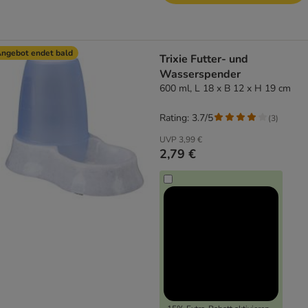
ngebot endet bald
Trixie Futter- und
Wasserspender
600 ml, L 18 x B 12 x H 19 cm
Rating: 3.7/5
(
3
)
UVP
3,99 €
2,79 €