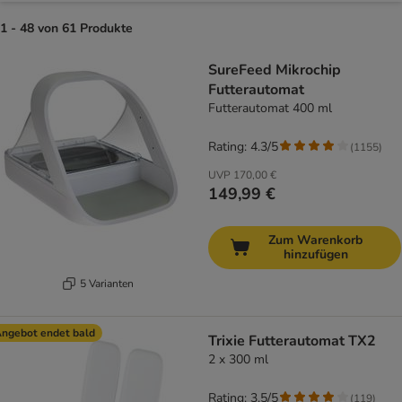
1 - 48 von 61 Produkte
product items have been changed
SureFeed Mikrochip
Futterautomat
Futterautomat 400 ml
Rating: 4.3/5
(
1155
)
UVP
170,00 €
149,99 €
Zum Warenkorb
hinzufügen
5 Varianten
ngebot endet bald
Trixie Futterautomat TX2
2 x 300 ml
Rating: 3.5/5
(
119
)