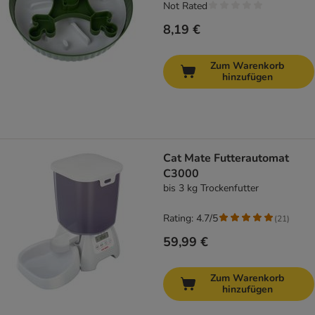
Not Rated
8,19 €
Zum Warenkorb
hinzufügen
Cat Mate Futterautomat
C3000
bis 3 kg Trockenfutter
Rating: 4.7/5
(
21
)
59,99 €
Zum Warenkorb
hinzufügen