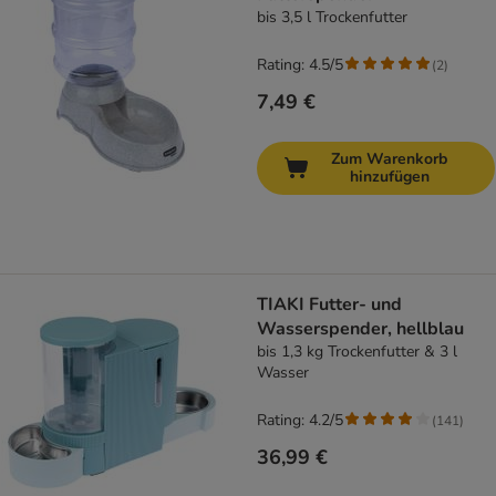
bis 3,5 l Trockenfutter
Rating: 4.5/5
(
2
)
7,49 €
Zum Warenkorb
hinzufügen
TIAKI Futter- und
Wasserspender, hellblau
bis 1,3 kg Trockenfutter & 3 l
Wasser
Rating: 4.2/5
(
141
)
36,99 €