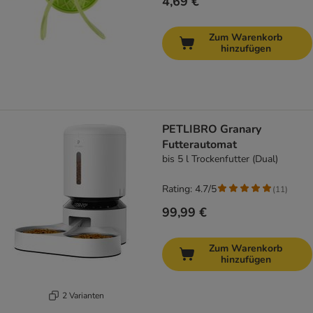
4,69 €
Zum Warenkorb
hinzufügen
PETLIBRO Granary
Futterautomat
bis 5 l Trockenfutter (Dual)
Rating: 4.7/5
(
11
)
99,99 €
Zum Warenkorb
hinzufügen
2 Varianten