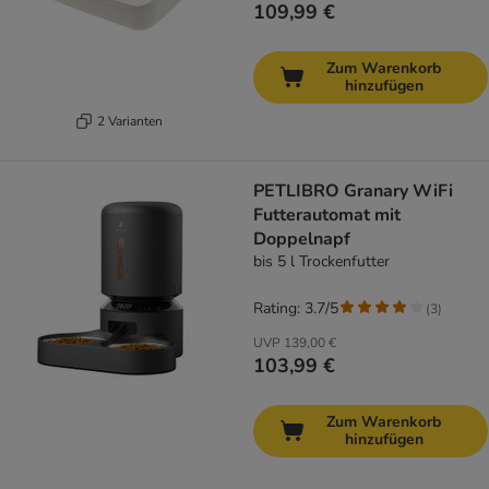
109,99 €
Zum Warenkorb
hinzufügen
2 Varianten
PETLIBRO Granary WiFi
Futterautomat mit
Doppelnapf
bis 5 l Trockenfutter
Rating: 3.7/5
(
3
)
UVP
139,00 €
103,99 €
Zum Warenkorb
hinzufügen