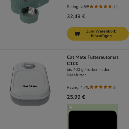
Rating: 4.5/5
(
15
)
32,49 €
Zum Warenkorb
hinzufügen
Cat Mate Futterautomat
C100
bis 400 g Trocken- oder
Nassfutter
Rating: 4.7/5
(
3
)
25,99 €