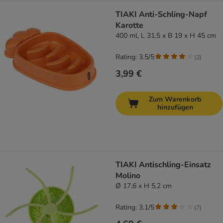
TIAKI Anti-Schling-Napf
Karotte
400 ml, L 31,5 x B 19 x H 45 cm
Rating: 3.5/5
(
2
)
3,99 €
Zum Warenkorb
hinzufügen
TIAKI Antischling-Einsatz
Molino
Ø 17,6 x H 5,2 cm
Rating: 3.1/5
(
7
)