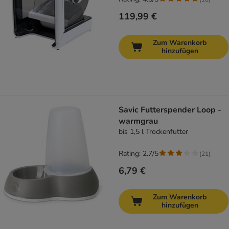
119,99 €
Zum Warenkorb
hinzufügen
Savic Futterspender Loop -
warmgrau
bis 1,5 l Trockenfutter
Rating: 2.7/5
(
21
)
6,79 €
Zum Warenkorb
hinzufügen