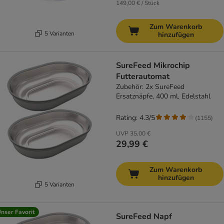
149,00 € / Stück
Zum Warenkorb
5 Varianten
hinzufügen
SureFeed Mikrochip
Futterautomat
Zubehör: 2x SureFeed
Ersatznäpfe, 400 ml, Edelstahl
Rating: 4.3/5
(
1155
)
UVP
35,00 €
29,99 €
Zum Warenkorb
hinzufügen
5 Varianten
nser Favorit
SureFeed Napf