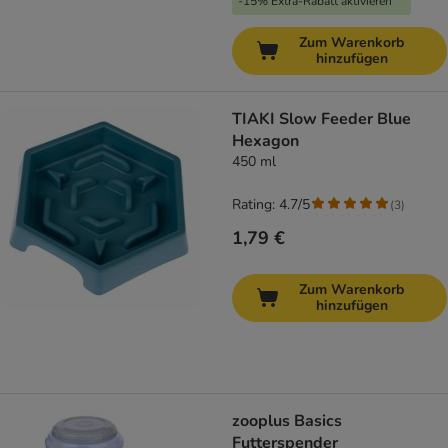
-15% Extra-Rabatt aktivieren
Zum Warenkorb
hinzufügen
TIAKI Slow Feeder Blue
Hexagon
450 ml
Rating: 4.7/5
(
3
)
1,79 €
Zum Warenkorb
hinzufügen
zooplus Basics
Futterspender