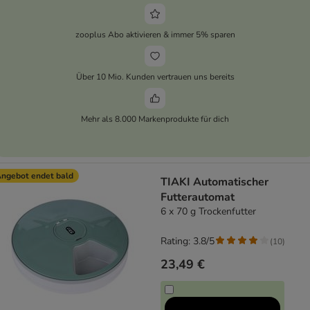
zooplus Abo aktivieren & immer 5% sparen
Über 10 Mio. Kunden vertrauen uns bereits
Mehr als 8.000 Markenprodukte für dich
ngebot endet bald
TIAKI Automatischer
Futterautomat
6 x 70 g Trockenfutter
Rating: 3.8/5
(
10
)
23,49 €