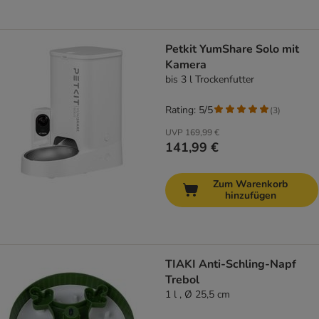
Petkit YumShare Solo mit
Kamera
bis 3 l Trockenfutter
Rating: 5/5
(
3
)
UVP
169,99 €
141,99 €
Zum Warenkorb
hinzufügen
TIAKI Anti-Schling-Napf
Trebol
1 l , Ø 25,5 cm