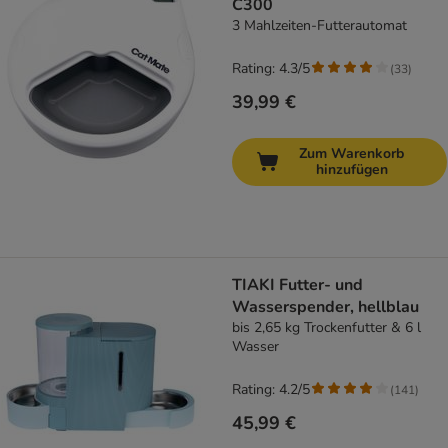
C300
3 Mahlzeiten-Futterautomat
Rating: 4.3/5
(
33
)
39,99 €
Zum Warenkorb
hinzufügen
TIAKI Futter- und
Wasserspender, hellblau
bis 2,65 kg Trockenfutter & 6 l
Wasser
Rating: 4.2/5
(
141
)
45,99 €