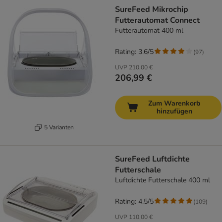
SureFeed Mikrochip
Futterautomat Connect
Futterautomat 400 ml
Rating: 3.6/5
(
97
)
UVP
210,00 €
206,99 €
Zum Warenkorb
hinzufügen
5 Varianten
SureFeed Luftdichte
Futterschale
Luftdichte Futterschale 400 ml
Rating: 4.5/5
(
109
)
UVP
110,00 €