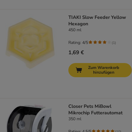
TIAKI Slow Feeder Yellow
Hexagon
450 ml
Rating: 4/5
(
1
)
1,69 €
Zum Warenkorb
hinzufügen
Closer Pets MiBowl
Mikrochip Futterautomat
350 ml
Rating: 4.5/5
(
10
)