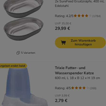
2x SureFeed Ersatznäpfe, 400 ml,
Edelstahl
Rating: 4.2/5
(
1784
)
UVP
35,00 €
29,99 €
Zum Warenkorb
hinzufügen
5 Varianten
ngebot endet bald
Trixie Futter- und
Wasserspender Katze
600 ml, L 18 x B 12 x H 19 cm
Rating: 4/5
(
268
)
UVP
3,99 €
2,79 €