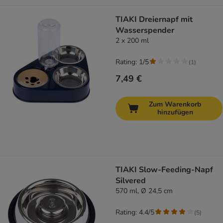
TIAKI Dreiernapf mit
Wasserspender
2 x 200 ml
Rating: 1/5
(
1
)
7,49 €
Zum Warenkorb
hinzufügen
TIAKI Slow-Feeding-Napf
Silvered
570 ml, Ø 24,5 cm
Rating: 4.4/5
(
5
)