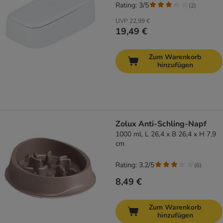
Rating: 3/5
(
2
)
UVP
22,99 €
19,49 €
Zum Warenkorb
hinzufügen
Zolux Anti-Schling-Napf
1000 ml, L 26,4 x B 26,4 x H 7,9
cm
Rating: 3.2/5
(
6
)
8,49 €
Zum Warenkorb
hinzufügen