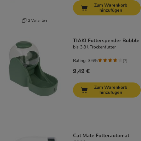
Zum Warenkorb
hinzufügen
2 Varianten
TIAKI Futterspender Bubble
bis 3,8 l Trockenfutter
Rating: 3.6/5
(
7
)
9,49 €
Zum Warenkorb
hinzufügen
Cat Mate Futterautomat