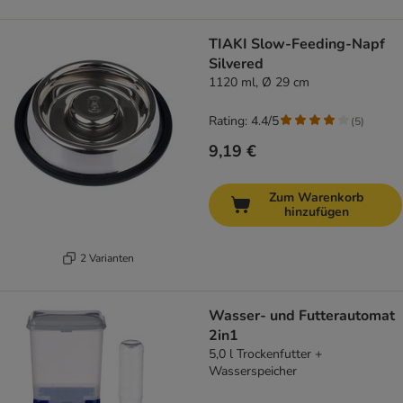
TIAKI Slow-Feeding-Napf
Silvered
1120 ml, Ø 29 cm
Rating: 4.4/5
(
5
)
9,19 €
Zum Warenkorb
hinzufügen
2 Varianten
Wasser- und Futterautomat
2in1
5,0 l Trockenfutter +
Wasserspeicher