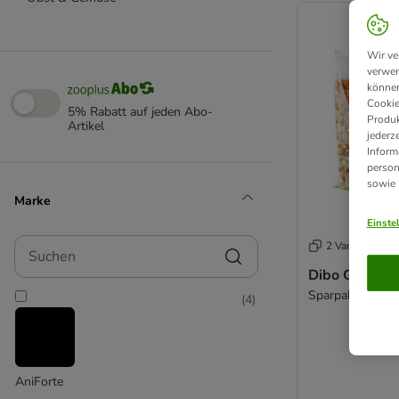
Wir ve
verwen
können
Cookie
5% Rabatt auf jeden Abo-
Produk
Artikel
jederz
Inform
person
sowie
Marke
Einste
Suchen
2 Varianten
Dibo Gemüse
Sparpaket: 3 x 1
(
4
)
AniForte