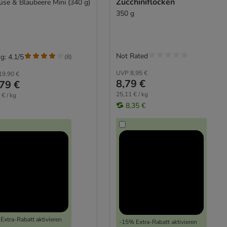
Zucchiniflocken
se & Blaubeere Mini (340 g)
350 g
Not Rated
g: 4.1/5
(
8
)
UVP
8,95 €
19,90 €
8,79 €
79 €
25,11 € / kg
 € / kg
8,35 €
Extra-Rabatt aktivieren
-15% Extra-Rabatt aktivieren