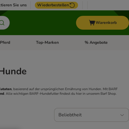
tieren Sie uns
Wiederbestellen
Warenkorb
Pferd
Top-Marken
% Angebote
: Fisch
tegorie-Menü öffnen: Vogel
Kategorie-Menü öffnen: Pferd
Kategorie-Menü öffnen: T
 Hunde
Zutaten
, basierend auf der ursprünglichen Ernährung von Hunden. Mit BARF 
and
. Alle wichtigen BARF-Hundefutter findest du hier in unserem Barf Shop. 
Beliebtheit