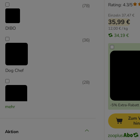
Rating: 4.3/5
(
78
)
Einzeln
37,47 €
35,99 €
DIBO
12,00 € / kg
34,19 €
(
36
)
Dog Chef
(
28
)
-5% Extra-Rabatt 
mehr
Graf Barf
Zum 
hi
(
44
)
Aktion