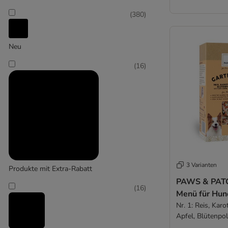
(
380
)
Haustierkost
Neu
(
7
)
(
16
)
Liebesgut Tiernahrung
3 Varianten
Produkte mit Extra-Rabatt
PAWS & PATC
(
16
)
Menü für Hun
Nr. 1: Reis, Karo
Apfel, Blütenpoll
(500 g)