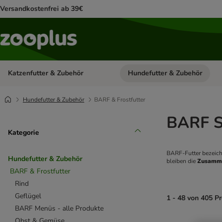
Versandkostenfrei ab 39€
Katzenfutter & Zubehör
Hundefutter & Zubehör
Kategorie-Menü öffnen: Katzenf
Hundefutter & Zubehör
BARF & Frostfutter
BARF S
Kategorie
BARF-Futter bezeich
Hundefutter & Zubehör
bleiben die 
Zusamme
BARF & Frostfutter
Rind
Geflügel
1 - 48 von 405 P
BARF Menüs - alle Produkte
Obst & Gemüse
product items ha