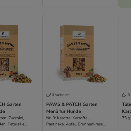
3 Varianten
3 
H Garten
PAWS & PATCH Garten
Tub
de
Menü für Hunde
Kar
tten, Zucchini,
Nr. 3: Karotte, Kartoffel,
75 g
en, Petersilie
Pastinake, Apfel, Brunnenkresse
(500 g)