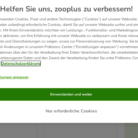
Helfen Sie uns, zooplus zu verbessern!
rwenden Cookies, Pixel und andere Technologien (“Cookies”) auf unserer Webseite.
den unbedingt erforderliche Cookies, damit Sie auf unserer Webseite surfen und ei
. Mit Ihrem Einverständnis möchten wir Leistungs-, Funktionelle- und Marketingzw
s aktivieren, um Ihre Erfahrung mit unserer Webseite zu verbessern und Ihnen relev
te und Dienstleistungen zu zeigen, sowie zur Personalisierung von Werbung. Sie 
eit Änderungen in unserem Präferenz-Center (“Einstellungen anpassen”) vornehmen
ationen über den für die Verarbeitung Ihrer Daten Verantwortlichen, die verarbeiteten
enbezogenen Daten und den Zweck der Verarbeitung finden Sie unter Präferenz-Cen
Datenschutzerklärung
llungen anpassen
3 Varianten
-Frucht-Mix
PAWS & PATCH Garten
Einverstanden und weiter
 kg
Menü für Hunde
Nr. 2: Kürbis, Pastinake, Rote
Nur erforderliche Cookies
Bete, Fenchel, Salbei, Löwenzahn
(500 g)