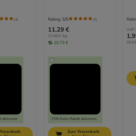
Rating: 5/5
Ratin
(
3
)
(
3
)
11,29 €
UVP
1,9
22,58 € / kg
10,73 €
26,53
 aktivieren
-15% Extra-Rabatt aktivieren
Warenkorb
Zum Warenkorb