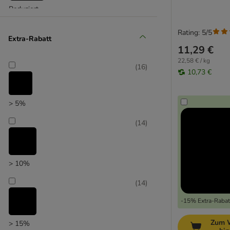
Reduziert
Rating: 5/5
Extra-Rabatt
11,29 €
22,58 € / kg
(
16
)
10,73 €
> 5%
(
14
)
> 10%
(
14
)
-15% Extra-Rabatt
Zum 
> 15%