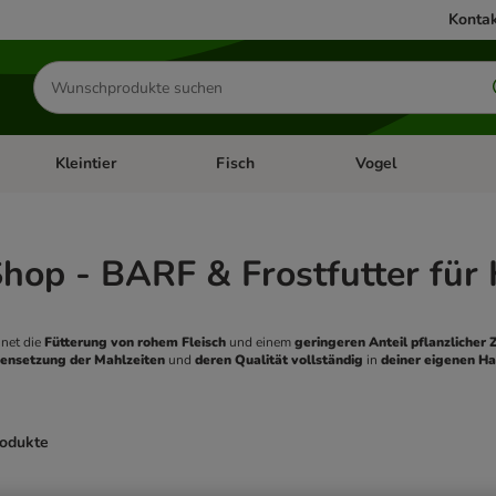
Kontak
Produkte
suchen
Kleintier
Fisch
Vogel
utter & Zubehör
Kategorie-Menü öffnen: Hundefutter & Zubehör
Kategorie-Menü öffnen: Kleintier
Kategorie-Menü öffnen
Ka
hop - BARF & Frostfutter für
net die 
Fütterung von rohem Fleisch
 und einem
 geringeren Anteil pflanzlicher 
nsetzung der Mahlzeiten
 und 
deren Qualität vollständig
 in 
deiner eigenen H
rodukte
ve been changed