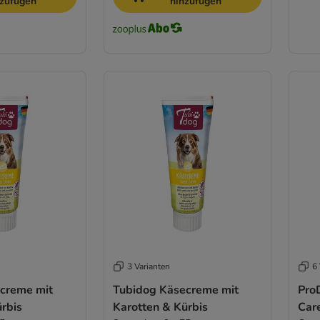
nzufügen
hinzufügen
3 Varianten
6 
creme mit
Tubidog Käsecreme mit
Pro
rbis
Karotten & Kürbis
Car