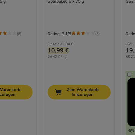
5 g
Sparpaket: 6 x 75 g
Gemü
Rating: 3.1/5
Ratin
(
8
)
(
8
)
Einzeln
11,94 €
UVP
10,99 €
19,
24,42 € / kg
58,21
Warenkorb
Zum Warenkorb
nzufügen
hinzufügen
-5% 