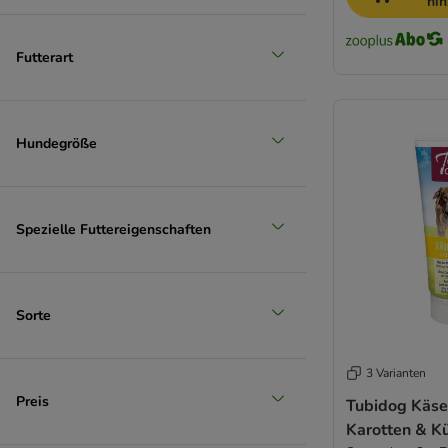
hi
Futterart
Hundegröße
Spezielle Futtereigenschaften
Sorte
3 Varianten
Preis
Tubidog Käse
Karotten & Kü