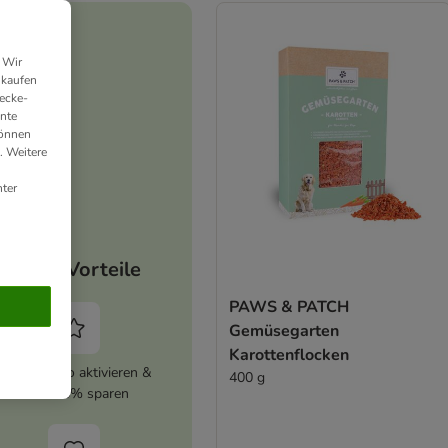
 Wir
nkaufen
ecke-
ante
können
. Weitere
ter
Deine Vorteile
PAWS & PATCH
Gemüsegarten
Karottenflocken
zooplus Abo aktivieren &
400 g
immer 5% sparen