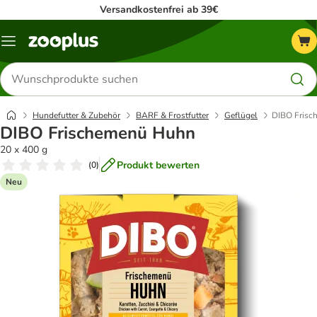
Versandkostenfrei ab 39€
Menü
Produkte
suchen
Hundefutter & Zubehör
BARF & Frostfutter
Geflügel
DIBO Frisc
DIBO Frischemenü Huhn
20 x 400 g
Produkt bewerten
(
0
)
Neu