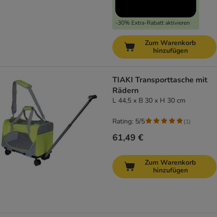
-30% Extra-Rabatt aktivieren
Zum Warenkorb
hinzufügen
TIAKI Transporttasche mit
Rädern
L 44,5 x B 30 x H 30 cm
Rating: 5/5
(
1
)
61,49 €
Zum Warenkorb
hinzufügen