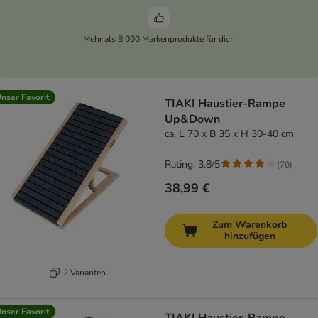
Mehr als 8.000 Markenprodukte für dich
nser Favorit
TIAKI Haustier-Rampe
Up&Down
ca. L 70 x B 35 x H 30-40 cm
Rating: 3.8/5
(
70
)
38,99 €
Zum Warenkorb
hinzufügen
2 Varianten
nser Favorit