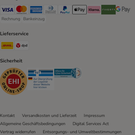
Visa Payment Method
Mastercard Payment Method
American Express Payment Method
Diners Club Payment Method
PayPal Payment Method
Apple Pay Payment Method
Klarna Payment Method
Riverty Payment 
Google P
Rechnung
Bankeinzug
Rechnung Payment Method
Bankeinzug Payment Method
Lieferservice
DHL Shipping Method
DPD Shipping Method
Sicherheit
Security
Security
Security
Kontakt
Versandkosten und Lieferzeit
Impressum
Allgemeine Geschäftsbedingungen
Digital Services Act
Vertrag widerrufen
Entsorgungs- und Umweltbestimmungen