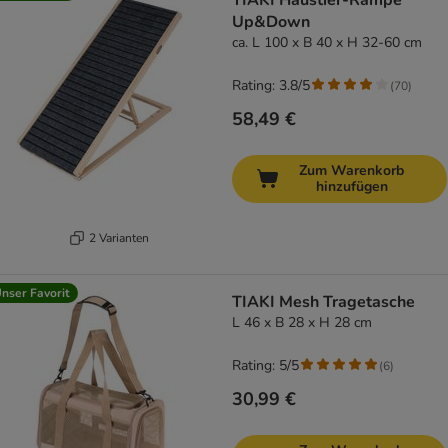
TIAKI Haustier-Rampe
Up&Down
ca. L 100 x B 40 x H 32-60 cm
Rating: 3.8/5
(
70
)
58,49 €
Zum Warenkorb
hinzufügen
2 Varianten
nser Favorit
TIAKI Mesh Tragetasche
L 46 x B 28 x H 28 cm
Rating: 5/5
(
6
)
30,99 €