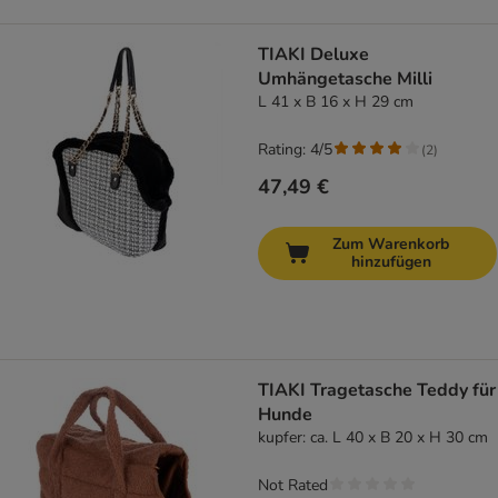
TIAKI Deluxe
Umhängetasche Milli
L 41 x B 16 x H 29 cm
Rating: 4/5
(
2
)
47,49 €
Zum Warenkorb
hinzufügen
TIAKI Tragetasche Teddy für
Hunde
kupfer: ca. L 40 x B 20 x H 30 cm
Not Rated