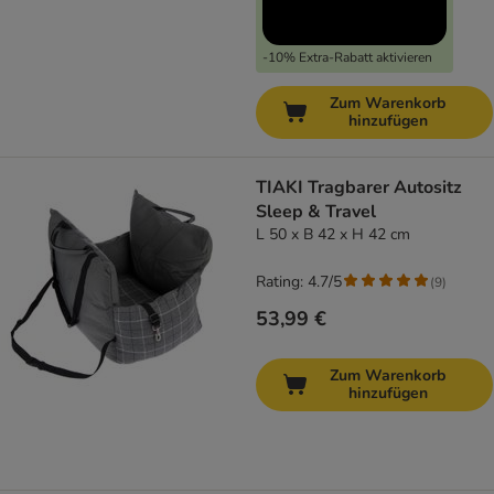
-10% Extra-Rabatt aktivieren
Zum Warenkorb
hinzufügen
TIAKI Tragbarer Autositz
Sleep & Travel
L 50 x B 42 x H 42 cm
Rating: 4.7/5
(
9
)
53,99 €
Zum Warenkorb
hinzufügen