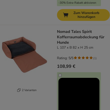
-30% Extra-Rabatt aktivieren
Zum Warenkorb
hinzufügen
Nomad Tales Spirit
Kofferraumabdeckung für
Hunde
L 107 x B 82 x H 25 cm
Rating: 5/5
(
1
)
108,99 €
2 Varianten