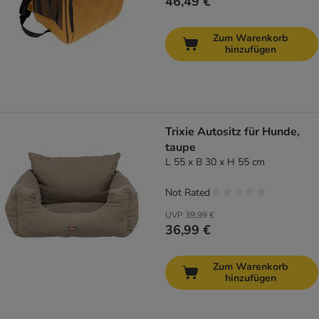
46,49 €
Zum Warenkorb
hinzufügen
Trixie Autositz für Hunde,
taupe
L 55 x B 30 x H 55 cm
Not Rated
UVP
39,99 €
36,99 €
Zum Warenkorb
hinzufügen