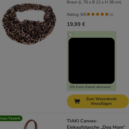
Braun (L 76 x B 12 x H 38 cm)
Rating: 5/5
(
3
)
19,99 €
-5% Extra-Rabatt aktivieren
Zum Warenkorb
hinzufügen
nser Favorit
TIAKI Canvas-
Einkaufstasche „Dog Mom“