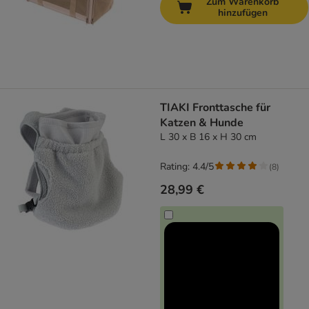
Zum Warenkorb
hinzufügen
TIAKI Fronttasche für
Katzen & Hunde
L 30 x B 16 x H 30 cm
Rating: 4.4/5
(
8
)
28,99 €