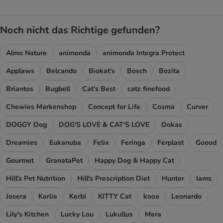
Noch nicht das Richtige gefunden?
Almo Nature
animonda
animonda Integra Protect
Applaws
Belcando
Biokat's
Bosch
Bozita
Briantos
Bugbell
Cat's Best
catz finefood
Chewies Markenshop
Concept for Life
Cosma
Curver
DOGGY Dog
DOG‘S LOVE & CAT‘S LOVE
Dokas
Dreamies
Eukanuba
Felix
Feringa
Ferplast
Goood
Gourmet
GranataPet
Happy Dog & Happy Cat
Hill’s Pet Nutrition
Hill's Prescription Diet
Hunter
Iams
Josera
Karlie
Kerbl
KITTY Cat
kooa
Leonardo
Lily's Kitchen
Lucky Lou
Lukullus
Mera