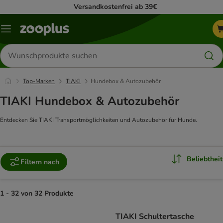
Versandkostenfrei ab 39€
Menü
Produkte
suchen
Top-Marken
TIAKI
Hundebox & Autozubehör
TIAKI Hundebox & Autozubehör
Entdecken Sie TIAKI Transportmöglichkeiten und Autozubehör für Hunde.
Beliebtheit
Filtern nach
1 - 32 von 32 Produkte
product items have been changed
TIAKI Schultertasche