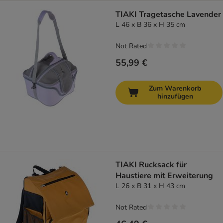
TIAKI Tragetasche Lavender
L 46 x B 36 x H 35 cm
Not Rated
55,99 €
Zum Warenkorb
hinzufügen
TIAKI Rucksack für
Haustiere mit Erweiterung
L 26 x B 31 x H 43 cm
Not Rated