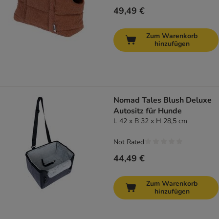
49,49 €
Zum Warenkorb
hinzufügen
Nomad Tales Blush Deluxe
Autositz für Hunde
L 42 x B 32 x H 28,5 cm
Not Rated
44,49 €
Zum Warenkorb
hinzufügen