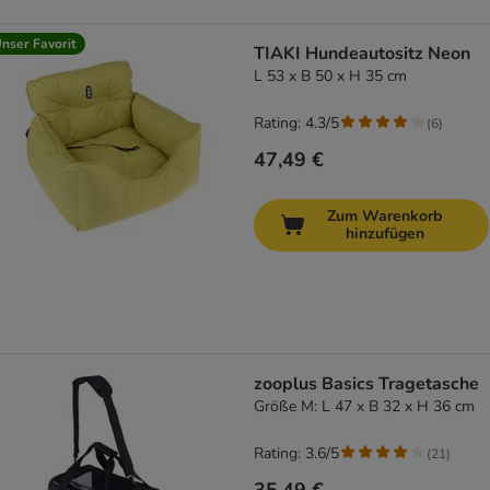
nser Favorit
TIAKI Hundeautositz Neon
L 53 x B 50 x H 35 cm
Rating: 4.3/5
(
6
)
47,49 €
Zum Warenkorb
hinzufügen
zooplus Basics Tragetasche
Größe M: L 47 x B 32 x H 36 cm
Rating: 3.6/5
(
21
)