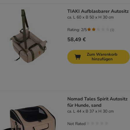
TIAKI Aufblasbarer Autositz
ca. L 60 x B 50 x H 30 cm
Rating: 2/5
(
1
)
58,49 €
Zum Warenkorb
hinzufügen
Nomad Tales Spirit Autositz
für Hunde, sand
ca. L 44 x B 37 x H 30 cm
Not Rated