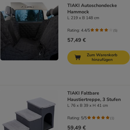
TIAKI Autoschondecke
Hammock
L 219 x B 148 cm
Rating: 4.4/5
(
5
)
57,49 €
Zum Warenkorb
hinzufügen
TIAKI Faltbare
Haustiertreppe, 3 Stufen
L 76 x B 39 x H 41 cm
Rating: 5/5
(
1
)
59,49 €