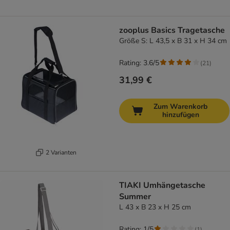
zooplus Basics Tragetasche
Größe S: L 43,5 x B 31 x H 34 cm
Rating: 3.6/5
(
21
)
31,99 €
Zum Warenkorb
hinzufügen
2 Varianten
TIAKI Umhängetasche
Summer
L 43 x B 23 x H 25 cm
Rating: 1/5
(
1
)