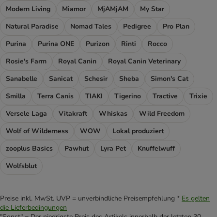
Modern Living
Miamor
MjAMjAM
My Star
Natural Paradise
Nomad Tales
Pedigree
Pro Plan
Purina
Purina ONE
Purizon
Rinti
Rocco
Rosie's Farm
Royal Canin
Royal Canin Veterinary
Sanabelle
Sanicat
Schesir
Sheba
Simon's Cat
Smilla
Terra Canis
TIAKI
Tigerino
Tractive
Trixie
Versele Laga
Vitakraft
Whiskas
Wild Freedom
Wolf of Wilderness
WOW
Lokal produziert
zooplus Basics
Pawhut
Lyra Pet
Knuffelwuff
Wolfsblut
Preise inkl. MwSt. UVP = unverbindliche Preisempfehlung *
Es gelten
die Lieferbedingungen
"Sonst" = Der niedrigste Preis des Artikels innerhalb der letzten 30