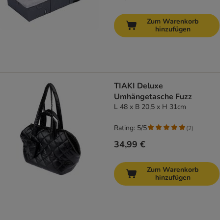
Zum Warenkorb
hinzufügen
TIAKI Deluxe
Umhängetasche Fuzz
L 48 x B 20,5 x H 31cm
Rating: 5/5
(
2
)
34,99 €
Zum Warenkorb
hinzufügen