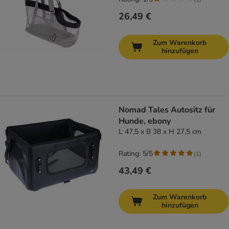
26,49 €
Zum Warenkorb
hinzufügen
Nomad Tales Autositz für
Hunde, ebony
L 47,5 x B 38 x H 27,5 cm
Rating: 5/5
(
1
)
43,49 €
Zum Warenkorb
hinzufügen