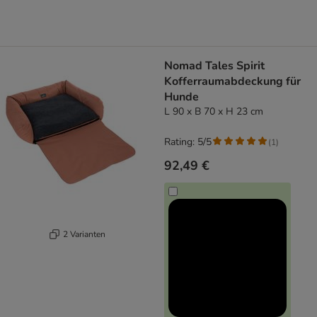
Nomad Tales Spirit
Kofferraumabdeckung für
Hunde
L 90 x B 70 x H 23 cm
Rating: 5/5
(
1
)
92,49 €
2 Varianten