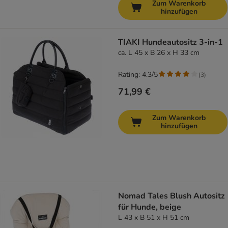
Zum Warenkorb
hinzufügen
TIAKI Hundeautositz 3-in-1
ca. L 45 x B 26 x H 33 cm
Rating: 4.3/5
(
3
)
71,99 €
Zum Warenkorb
hinzufügen
Nomad Tales Blush Autositz
für Hunde, beige
L 43 x B 51 x H 51 cm