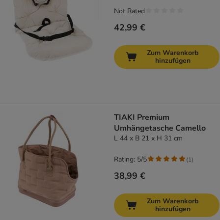
Not Rated
42,99 €
Zum Warenkorb
hinzufügen
TIAKI Premium
Umhängetasche Camello
L 44 x B 21 x H 31 cm
Rating: 5/5
(
1
)
38,99 €
Zum Warenkorb
hinzufügen