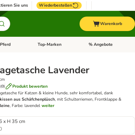
tieren Sie uns
Wiederbestellen
Warenkorb
Pferd
Top-Marken
% Angebote
: Fisch
tegorie-Menü öffnen: Vogel
Kategorie-Menü öffnen: Pferd
Kategorie-Menü öffnen: T
ragetasche Lavender
 cm
Produkt bewerten
(
0
)
agetasche für Katzen & kleine Hunde, sehr komfortabel, dank
kissen aus Schäfchenplüsch
, mit Schulterriemen, Frontklappe &
zleine
, Farbe: lavendel
weiter
6 x H 35 cm
0