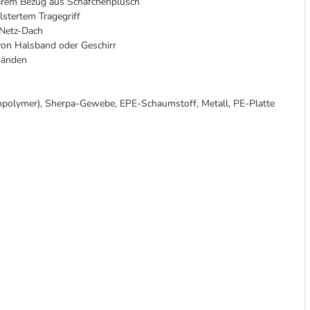
barem Bezug aus Schäfchenplüsch
lstertem Tragegriff
 Netz-Dach
 von Halsband oder Geschirr
nwänden
polymer), Sherpa-Gewebe, EPE-Schaumstoff, Metall, PE-Platte