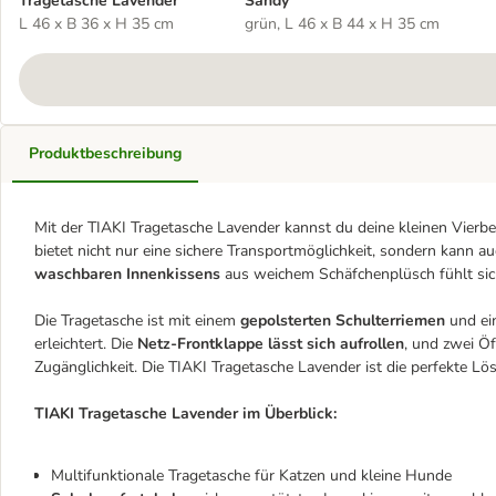
Tragetasche Lavender
Sandy
L 46 x B 36 x H 35 cm
grün, L 46 x B 44 x H 35 cm
Produktbeschreibung
Mit der TIAKI Tragetasche Lavender kannst du deine kleinen Vierbei
bietet nicht nur eine sichere Transportmöglichkeit, sondern kann 
waschbaren Innenkissens
aus weichem Schäfchenplüsch fühlt sic
Die Tragetasche ist mit einem
gepolsterten Schulterriemen
und ein
erleichtert. Die
Netz-Frontklappe lässt sich aufrollen
, und zwei Ö
Zugänglichkeit. Die TIAKI Tragetasche Lavender ist die perfekte L
TIAKI Tragetasche Lavender im Überblick:
Multifunktionale Tragetasche für Katzen und kleine Hunde