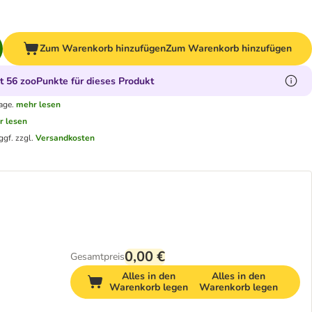
Zum Warenkorb hinzufügen
Zum Warenkorb hinzufügen
 56 zooPunkte für dieses Produkt
age.
mehr lesen
r lesen
ggf. zzgl.
Versandkosten
0,00 €
Gesamtpreis
Alles in den
Alles in den
Warenkorb legen
Warenkorb legen