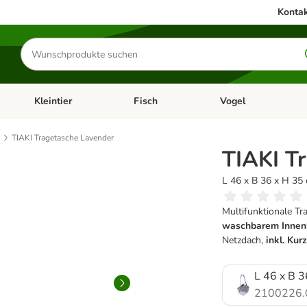
Kontak
Produkte
suchen
Kleintier
Fisch
Vogel
utter & Zubehör
Kategorie-Menü öffnen: Hundefutter & Zubehör
Kategorie-Menü öffnen: Kleintier
Kategorie-Menü öffnen
Ka
TIAKI Tragetasche Lavender
TIAKI T
L 46 x B 36 x H 35
Multifunktionale Tr
waschbarem Innen
Netzdach,
inkl. Kur
L 46 x B 3
2100226.