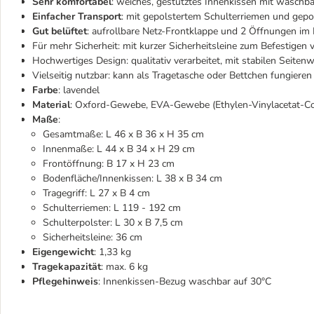
Sehr komfortabel
: weiches, gestütztes Innenkissen mit wasch
Einfacher Transport
: mit gepolstertem Schulterriemen und gepo
Gut belüftet
: aufrollbare Netz-Frontklappe und 2 Öffnungen im
Für mehr Sicherheit: mit kurzer Sicherheitsleine zum Befestigen
Hochwertiges Design: qualitativ verarbeitet, mit stabilen Seite
Vielseitig nutzbar: kann als Tragetasche oder Bettchen fungieren
Farbe
: lavendel
Material
: Oxford-Gewebe, EVA-Gewebe (Ethylen-Vinylacetat-Co
Maße
:
Gesamtmaße: L 46 x B 36 x H 35 cm
Innenmaße: L 44 x B 34 x H 29 cm
Frontöffnung: B 17 x H 23 cm
Bodenfläche/Innenkissen: L 38 x B 34 cm
Tragegriff: L 27 x B 4 cm
Schulterriemen: L 119 - 192 cm
Schulterpolster: L 30 x B 7,5 cm
Sicherheitsleine: 36 cm
Eigengewicht
: 1,33 kg
Tragekapazität
: max. 6 kg
Pflegehinweis
: Innenkissen-Bezug waschbar auf 30°C