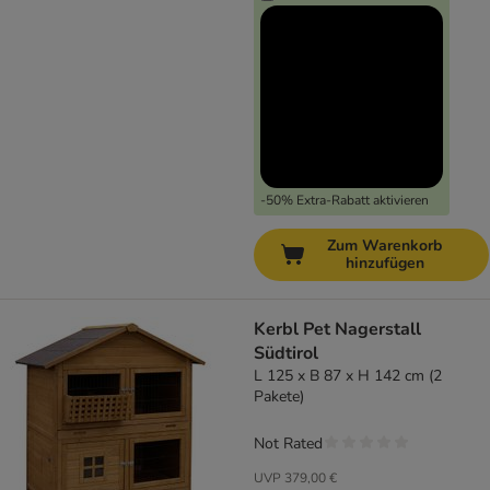
-50% Extra-Rabatt aktivieren
Zum Warenkorb
hinzufügen
Kerbl Pet Nagerstall
Südtirol
L 125 x B 87 x H 142 cm (2
Pakete)
Not Rated
UVP
379,00 €