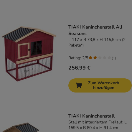
TIAKI Kaninchenstall All
Seasons
L 117 x B 73,8 x H 115,5 cm (2
Pakete*)
Rating: 2/5
(
1
)
256,99 €
Zum Warenkorb
hinzufügen
TIAKI Kaninchenstall
Stall mit integriertem Freilauf: L
159,5 x B 80,4 x H 91,4 cm