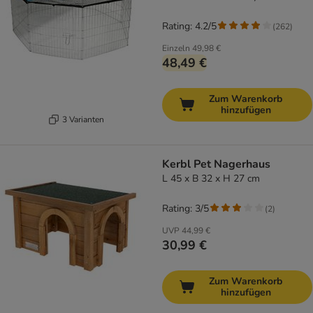
Rating: 4.2/5
(
262
)
Einzeln
49,98 €
48,49 €
Zum Warenkorb
hinzufügen
3 Varianten
Kerbl Pet Nagerhaus
L 45 x B 32 x H 27 cm
Rating: 3/5
(
2
)
UVP
44,99 €
30,99 €
Zum Warenkorb
hinzufügen