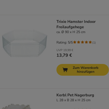
Trixie Hamster Indoor
Freilaufgehege
ca. Ø 90 x H 25 cm
Rating: 5/5
(
1
)
UVP
19,99 €
13,79 €
Zum Warenkorb
hinzufügen
Kerbl Pet Nagerburg
L 28 x B 28 x H 25 cm