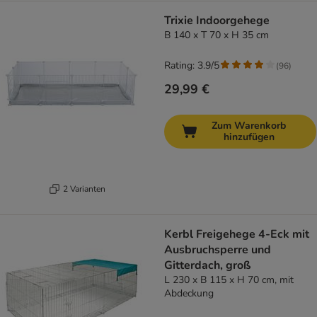
Trixie Indoorgehege
B 140 x T 70 x H 35 cm
Rating: 3.9/5
(
96
)
29,99 €
Zum Warenkorb
hinzufügen
2 Varianten
Kerbl Freigehege 4-Eck mit
Ausbruchsperre und
Gitterdach, groß
L 230 x B 115 x H 70 cm, mit
Abdeckung