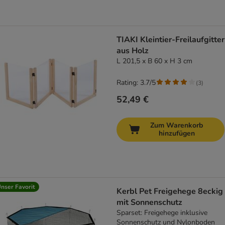
TIAKI Kleintier-Freilaufgitter
aus Holz
L 201,5 x B 60 x H 3 cm
Rating: 3.7/5
(
3
)
52,49 €
Zum Warenkorb
hinzufügen
nser Favorit
Kerbl Pet Freigehege 8eckig
mit Sonnenschutz
Sparset: Freigehege inklusive
Sonnenschutz und Nylonboden