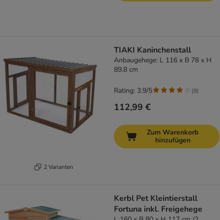
TIAKI Kaninchenstall
Anbaugehege: L 116 x B 78 x H
89,8 cm
Rating: 3.9/5
(
8
)
112,99 €
Zum Warenkorb
hinzufügen
2 Varianten
Kerbl Pet Kleintierstall
Fortuna inkl. Freigehege
L 160 x B 80 x H 117 cm (2