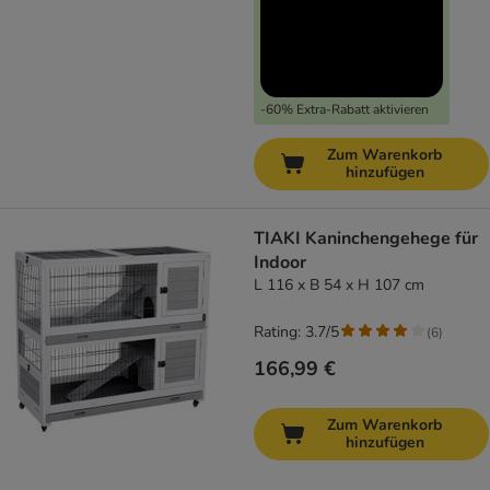
-60% Extra-Rabatt aktivieren
Zum Warenkorb
hinzufügen
TIAKI Kaninchengehege für
Indoor
L 116 x B 54 x H 107 cm
Rating: 3.7/5
(
6
)
166,99 €
Zum Warenkorb
hinzufügen