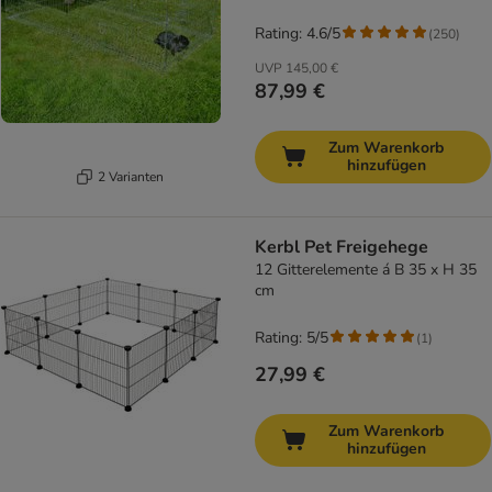
Rating: 4.6/5
(
250
)
UVP
145,00 €
87,99 €
Zum Warenkorb
hinzufügen
2 Varianten
Kerbl Pet Freigehege
12 Gitterelemente á B 35 x H 35
cm
Rating: 5/5
(
1
)
27,99 €
Zum Warenkorb
hinzufügen