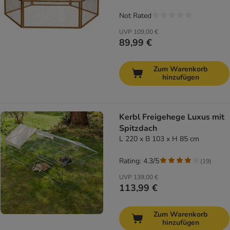
Not Rated
UVP
109,00 €
89,99 €
Zum Warenkorb
hinzufügen
Kerbl Freigehege Luxus mit
Spitzdach
L 220 x B 103 x H 85 cm
Rating: 4.3/5
(
19
)
UVP
139,00 €
113,99 €
Zum Warenkorb
hinzufügen