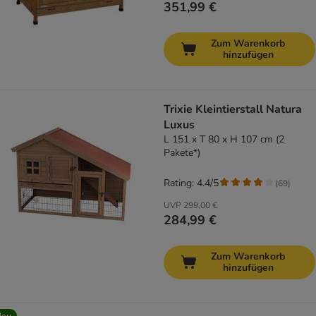
351,99 €
Zum Warenkorb
hinzufügen
Trixie Kleintierstall Natura
Luxus
L 151 x T 80 x H 107 cm (2
Pakete*)
Rating: 4.4/5
(
69
)
UVP
299,00 €
284,99 €
Zum Warenkorb
hinzufügen
Neu