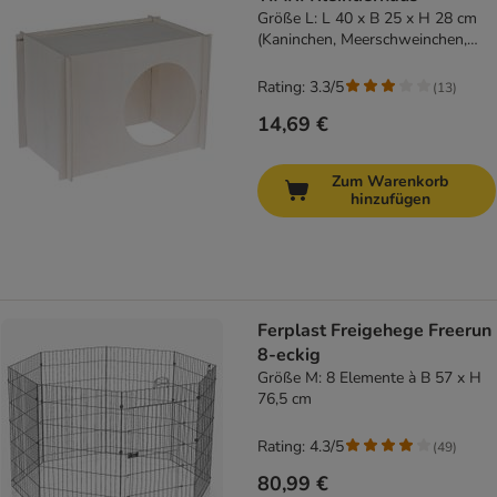
Größe L: L 40 x B 25 x H 28 cm
(Kaninchen, Meerschweinchen,
etc.)
Rating: 3.3/5
(
13
)
14,69 €
Zum Warenkorb
hinzufügen
Ferplast Freigehege Freerun
8-eckig
Größe M: 8 Elemente à B 57 x H
76,5 cm
Rating: 4.3/5
(
49
)
80,99 €