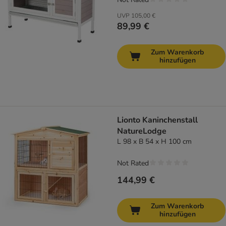
UVP
105,00 €
89,99 €
Zum Warenkorb
hinzufügen
Lionto Kaninchenstall
NatureLodge
L 98 x B 54 x H 100 cm
Not Rated
144,99 €
Zum Warenkorb
hinzufügen