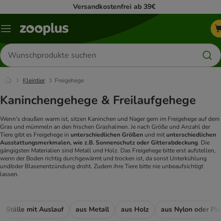
Versandkostenfrei ab 39€
Menü
Produkte
suchen
Kleintier
Freigehege
Kaninchengehege & Freilaufgehege
Wenn's draußen warm ist, sitzen Kaninchen und Nager gern im Freigehege auf dem
Gras und mümmeln an den frischen Grashalmen. Je nach Größe und Anzahl der
Tiere gibt es Freigehege in
unterschiedlichen Größen
und mit
unterschiedlichen
Ausstattungsmerkmalen, wie z.B. Sonnenschutz oder Gitterabdeckung
. Die
gängigsten Materialien sind Metall und Holz.
Das Freigehege bitte erst aufstellen,
wenn der Boden richtig durchgewärmt und trocken ist, da sonst Unterkühlung
und/oder Blasenentzündung droht. Zudem ihre Tiere bitte nie unbeaufsichtigt
lassen.
Ställe mit Auslauf
aus Metall
aus Holz
aus Nylon oder Pla