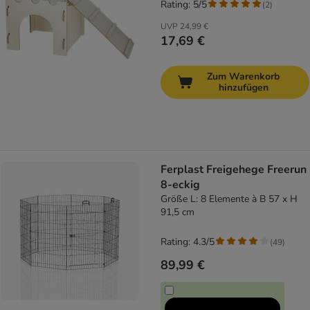
Rating: 5/5
(
2
)
UVP
24,99 €
17,69 €
Zum Warenkorb
hinzufügen
Ferplast Freigehege Freerun
8-eckig
Größe L: 8 Elemente à B 57 x H
91,5 cm
Rating: 4.3/5
(
49
)
89,99 €