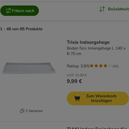
Beliebtheit
Filtern nach
1 - 48 von 85 Produkte
product items have been changed
Trixie Indoorgehege
Boden fürs Innengehege L 140 x
B 70 cm
Rating: 3.9/5
(
96
)
UVP
10,99 €
9,99 €
Zum Warenkorb
hinzufügen
2 Varianten