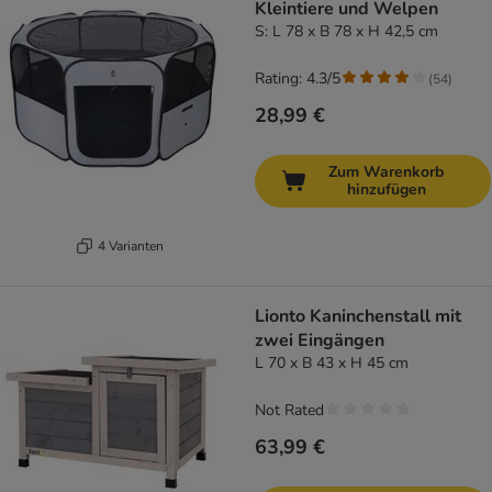
Kleintiere und Welpen
S: L 78 x B 78 x H 42,5 cm
Rating: 4.3/5
(
54
)
28,99 €
Zum Warenkorb
hinzufügen
4 Varianten
Lionto Kaninchenstall mit
zwei Eingängen
L 70 x B 43 x H 45 cm
Not Rated
63,99 €