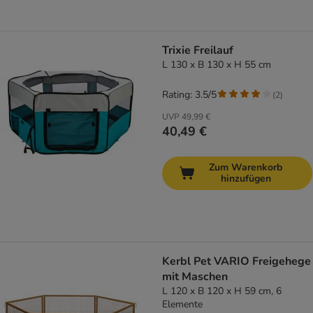
Trixie Freilauf
L 130 x B 130 x H 55 cm
Rating: 3.5/5
(
2
)
UVP
49,99 €
40,49 €
Zum Warenkorb
hinzufügen
Kerbl Pet VARIO Freigehege
mit Maschen
L 120 x B 120 x H 59 cm, 6
Elemente