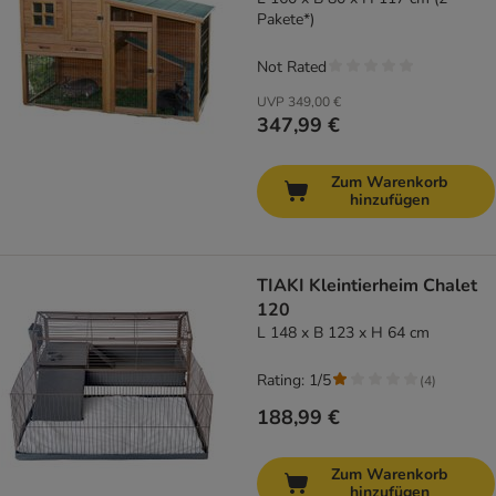
Pakete*)
Not Rated
UVP
349,00 €
347,99 €
Zum Warenkorb
hinzufügen
TIAKI Kleintierheim Chalet
120
L 148 x B 123 x H 64 cm
Rating: 1/5
(
4
)
188,99 €
Zum Warenkorb
hinzufügen