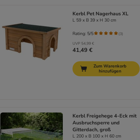
Kerbl Pet Nagerhaus XL
L 59 x B 39 x H 30 cm
Rating: 5/5
(
3
)
UVP
54,99 €
41,49 €
Zum Warenkorb
hinzufügen
Kerbl Freigehege 4-Eck mit
Ausbruchsperre und
Gitterdach, groß
L 200 x B 100 x H 60 cm