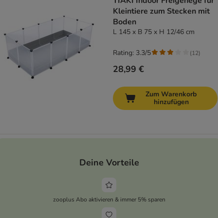
TIAKI Indoor Freigehege für
Kleintiere zum Stecken mit
Boden
L 145 x B 75 x H 12/46 cm
Rating: 3.3/5
(
12
)
28,99 €
Zum Warenkorb
hinzufügen
Deine Vorteile
zooplus Abo aktivieren & immer 5% sparen