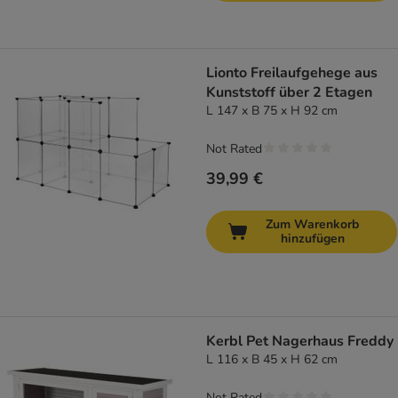
Lionto Freilaufgehege aus
Kunststoff über 2 Etagen
L 147 x B 75 x H 92 cm
Not Rated
39,99 €
Zum Warenkorb
hinzufügen
Kerbl Pet Nagerhaus Freddy
L 116 x B 45 x H 62 cm
Not Rated