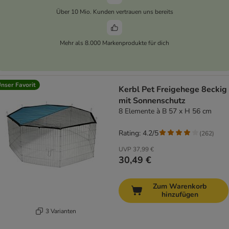
Über 10 Mio. Kunden vertrauen uns bereits
Mehr als 8.000 Markenprodukte für dich
nser Favorit
Kerbl Pet Freigehege 8eckig
mit Sonnenschutz
8 Elemente à B 57 x H 56 cm
Rating: 4.2/5
(
262
)
UVP
37,99 €
30,49 €
Zum Warenkorb
hinzufügen
3 Varianten