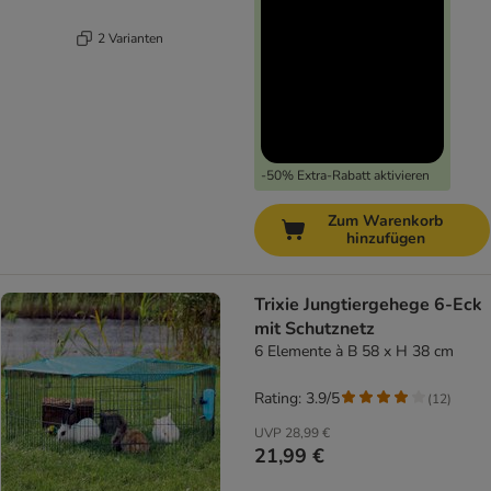
2 Varianten
-50% Extra-Rabatt aktivieren
Zum Warenkorb
hinzufügen
Trixie Jungtiergehege 6-Eck
mit Schutznetz
6 Elemente à B 58 x H 38 cm
Rating: 3.9/5
(
12
)
UVP
28,99 €
21,99 €