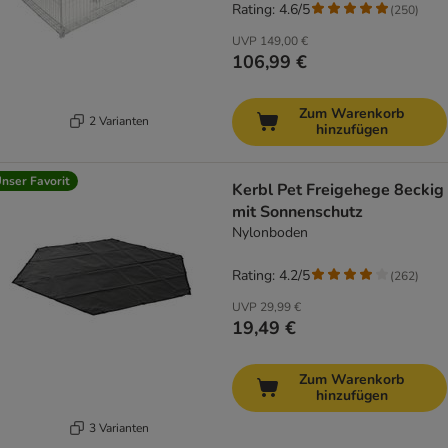
Rating: 4.6/5
(
250
)
UVP
149,00 €
106,99 €
Zum Warenkorb
2 Varianten
hinzufügen
nser Favorit
Kerbl Pet Freigehege 8eckig
mit Sonnenschutz
Nylonboden
Rating: 4.2/5
(
262
)
UVP
29,99 €
19,49 €
Zum Warenkorb
hinzufügen
3 Varianten