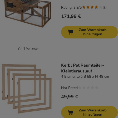
Rating: 3.9/5
(
8
)
171,99 €
Zum Warenkorb
hinzufügen
2 Varianten
Kerbl Pet Raumteiler-
Kleintierauslauf
4 Elemente á B 58 x H 48 cm
Not Rated
49,99 €
Zum Warenkorb
hinzufügen