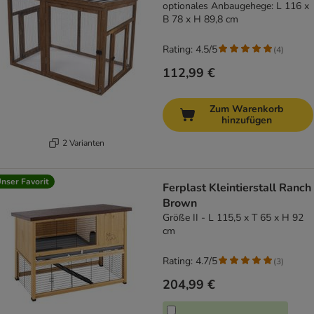
optionales Anbaugehege: L 116 x
B 78 x H 89,8 cm
Rating: 4.5/5
(
4
)
112,99 €
Zum Warenkorb
hinzufügen
2 Varianten
nser Favorit
Ferplast Kleintierstall Ranch
Brown
Größe II - L 115,5 x T 65 x H 92
cm
Rating: 4.7/5
(
3
)
204,99 €