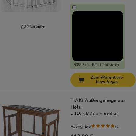
2 Varianten
-50% Extra-Rabatt aktivieren
Zum Warenkorb
hinzufügen
TIAKI Außengehege aus
Holz
L 116 x B 78 x H 89,8 cm
Rating: 5/5
(
1
)