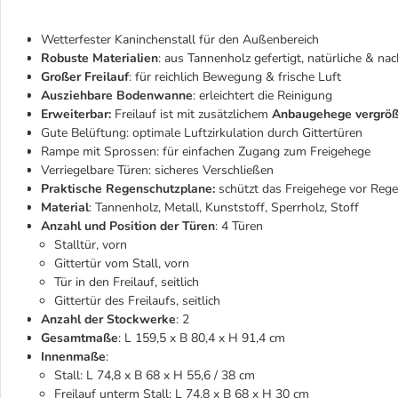
Wetterfester Kaninchenstall für den Außenbereich
Robuste Materialien
: aus Tannenholz gefertigt, natürliche & nac
Großer Freilauf
: für reichlich Bewegung & frische Luft
Ausziehbare Bodenwanne
: erleichtert die Reinigung
Erweiterbar:
Freilauf ist mit zusätzlichem
Anbaugehege vergrößer
Gute Belüftung: optimale Luftzirkulation durch Gittertüren
Rampe mit Sprossen: für einfachen Zugang zum Freigehege
Verriegelbare Türen: sicheres Verschließen
Praktische Regenschutzplane:
schützt das Freigehege vor Reg
Material
: Tannenholz, Metall, Kunststoff, Sperrholz, Stoff
Anzahl und Position der Türen
: 4 Türen
Stalltür, vorn
Gittertür vom Stall, vorn
Tür in den Freilauf, seitlich
Gittertür des Freilaufs, seitlich
Anzahl der Stockwerke
: 2
Gesamtmaße
: L 159,5 x B 80,4 x H 91,4 cm
Innenmaße
:
Stall: L 74,8 x B 68 x H 55,6 / 38 cm
Freilauf unterm Stall: L 74,8 x B 68 x H 30 cm