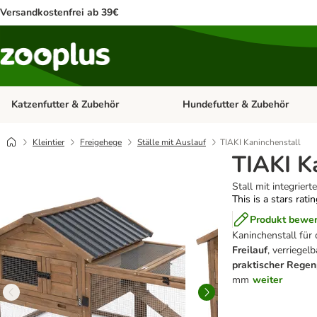
Versandkostenfrei ab 39€
Katzenfutter & Zubehör
Hundefutter & Zubehör
Kategorie-Menü öffnen: Katzenf
Kleintier
Freigehege
Ställe mit Auslauf
TIAKI Kaninchenstall
TIAKI K
Stall mit integrier
This is a stars rati
Produkt bewe
Kaninchenstall für
Freilauf
, verriegel
praktischer Regen
mm
weiter