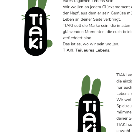
eures täglichen Lebens sein.
Wir wollen an jedem Glücksmoment dei
der Napf, aus dem er sein Gemüse müm
Leben an deiner Seite verbringt.
TIAKI soll die Marke sein, die in alle
glänzenden Momenten, die euch beiden
zerfleddert sind.
Das ist es, wo wir sein wollen.
TIAKI. Teil eures Lebens.
_________________________________
TIAKI ve
die einz
nur euch
Lebens s
Wir woll
Spielzeu
mümmelt,
deiner S
TIAKI so
sowohl 