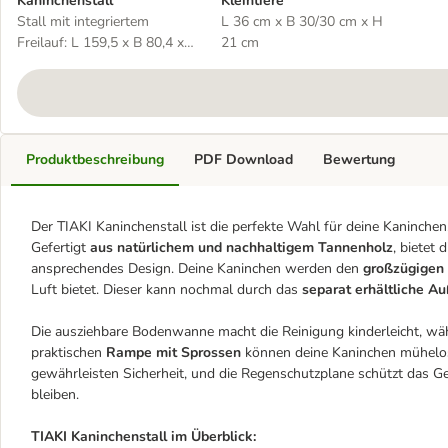
Kaninchenstall
Kleintiere
Stall mit integriertem
L 36 cm x B 30/30 cm x H
Freilauf: L 159,5 x B 80,4 x
21 cm
H 91,4 cm
Produktbeschreibung
PDF Download
Bewertung
Der TIAKI Kaninchenstall ist die perfekte Wahl für deine Kaninch
Gefertigt
aus natürlichem und nachhaltigem Tannenholz
, bietet 
ansprechendes Design. Deine Kaninchen werden den
großzügigen 
Luft bietet. Dieser kann nochmal durch das
separat erhältliche A
Die ausziehbare Bodenwanne macht die Reinigung kinderleicht, währ
praktischen
Rampe mit Sprossen
können deine Kaninchen mühelos 
gewährleisten Sicherheit, und die Regenschutzplane schützt das G
bleiben.
TIAKI Kaninchenstall im Überblick: