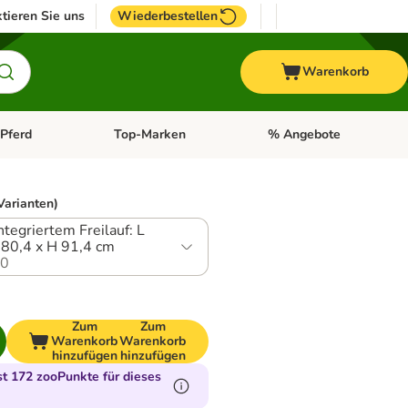
tieren Sie uns
Wiederbestellen
Warenkorb
Pferd
Top-Marken
% Angebote
: Fisch
tegorie-Menü öffnen: Vogel
Kategorie-Menü öffnen: Pferd
Kategorie-Menü öffnen: T
Varianten)
integriertem Freilauf: L
 80,4 x H 91,4 cm
.0
Zum
Zum
Warenkorb
Warenkorb
hinzufügen
hinzufügen
t 172 zooPunkte für dieses