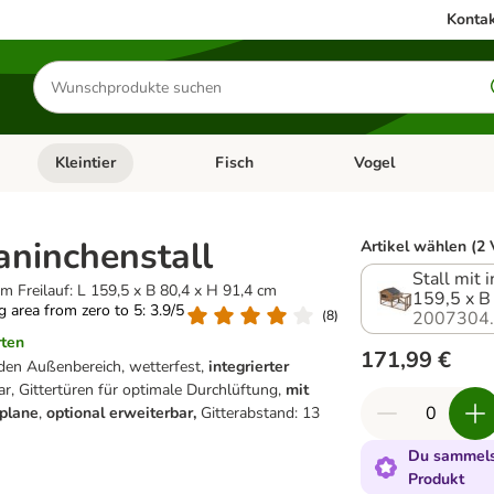
Kontak
Produkte
suchen
Kleintier
Fisch
Vogel
utter & Zubehör
Kategorie-Menü öffnen: Hundefutter & Zubehör
Kategorie-Menü öffnen: Kleintier
Kategorie-Menü öffnen
Ka
aninchenstall
Artikel wählen (2 
Stall mit 
tem Freilauf: L 159,5 x B 80,4 x H 91,4 cm
159,5 x B
ng area from zero to 5: 3.9/5
(
8
)
2007304
rten
171,99 €
 den Außenbereich, wetterfest,
integrierter
bar, Gittertüren für optimale Durchlüftung,
mit
plane
,
optional erweiterbar,
Gitterabstand: 13
Du sammels
Produkt