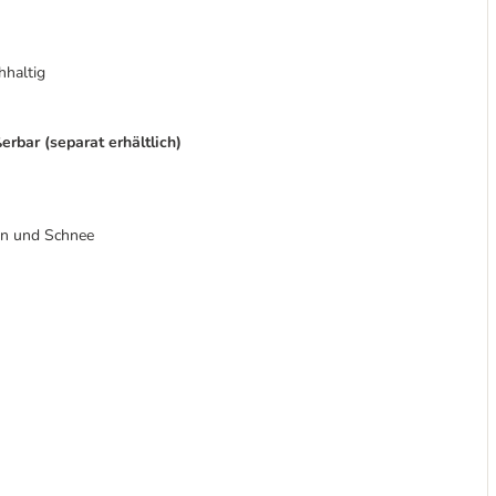
hhaltig
bar (separat erhältlich)
en und Schnee