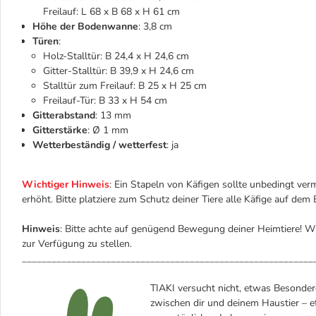
Freilauf: L 68 x B 68 x H 61 cm
Höhe der Bodenwanne
: 3,8 cm
Türen
:
Holz-Stalltür: B 24,4 x H 24,6 cm
Gitter-Stalltür: B 39,9 x H 24,6 cm
Stalltür zum Freilauf: B 25 x H 25 cm
Freilauf-Tür: B 33 x H 54 cm
Gitterabstand
: 13 mm
Gitterstärke
: Ø 1 mm
Wetterbeständig / wetterfest
: ja
Wichtiger Hinweis
: Ein Stapeln von Käfigen sollte unbedingt verm
erhöht. Bitte platziere zum Schutz deiner Tiere alle Käfige auf de
Hinweis
: Bitte achte auf genügend Bewegung deiner Heimtiere! Wi
zur Verfügung zu stellen.
___________________________________________________________
TIAKI versucht nicht, etwas Besondere
zwischen dir und deinem Haustier – et