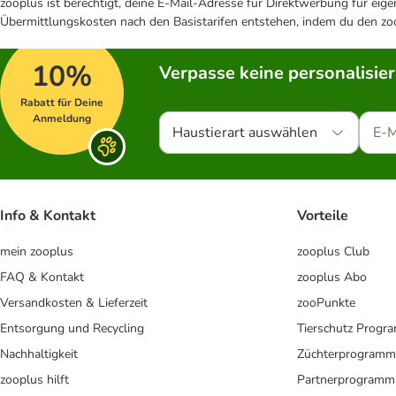
zooplus ist berechtigt, deine E-Mail-Adresse für Direktwerbung für eig
Übermittlungskosten nach den Basistarifen entstehen, indem du den zoo
10%
Verpasse keine personalisie
Rabatt für Deine
Anmeldung
Haustierart auswählen
Info & Kontakt
Vorteile
mein zooplus
zooplus Club
FAQ & Kontakt
zooplus Abo
Versandkosten & Lieferzeit
zooPunkte
Entsorgung und Recycling
Tierschutz Progr
Nachhaltigkeit
Züchterprogramm
zooplus hilft
Partnerprogramm