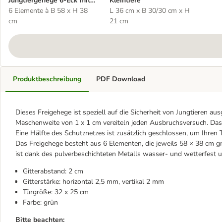
Jungtiergehege 6-Eck mit
Kleintiere
Schutznetz
6 Elemente à B 58 x H 38
L 36 cm x B 30/30 cm x H
cm
21 cm
Produktbeschreibung
PDF Download
Dieses Freigehege ist speziell auf die Sicherheit von Jungtieren au
Maschenweite von 1 x 1 cm vereiteln jeden Ausbruchsversuch. Das
Eine Hälfte des Schutznetzes ist zusätzlich geschlossen, um Ihren
Das Freigehege besteht aus 6 Elementen, die jeweils 58 × 38 cm gr
ist dank des pulverbeschichteten Metalls wasser- und wetterfest u
Gitterabstand: 2 cm
Gitterstärke: horizontal 2,5 mm, vertikal 2 mm
Türgröße: 32 x 25 cm
Farbe: grün
Bitte beachten: