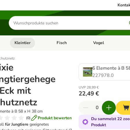
Kontak
Produkte
suchen
Kleintier
Fisch
Vogel
utter & Zubehör
Kategorie-Menü öffnen: Hundefutter & Zubehör
Kategorie-Menü öffnen: Kleintier
Kategorie-Menü öffnen
Ka
Schutznetz
ixie
6 Elemente à B 5
227978.0
ngtiergehege
Eck mit
UVP 28,99 €
22,49 €
hutznetz
mente à B 58 x H 38 cm
Produkt bewerten
(
0
)
Du sammelst 22 zooP
ell
für Jungtiere
geeignetes
Produkt