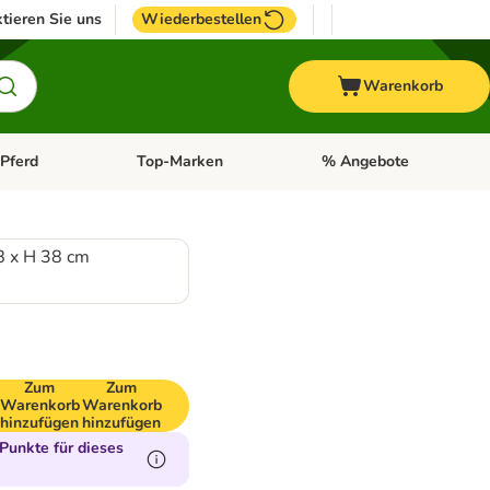
tieren Sie uns
Wiederbestellen
Warenkorb
Pferd
Top-Marken
% Angebote
: Fisch
tegorie-Menü öffnen: Vogel
Kategorie-Menü öffnen: Pferd
Kategorie-Menü öffnen: T
8 x H 38 cm
Zum
Zum
Warenkorb
Warenkorb
hinzufügen
hinzufügen
unkte für dieses