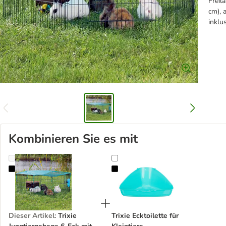
Freil
cm), 
inklu
Kombinieren Sie es mit
Trixie Jungtiergehege 6-Eck mit Schutznetz
Trixie Ecktoilette für Kleintiere
Dieser Artikel
:
Trixie
Trixie Ecktoilette für