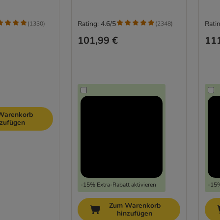
Rating: 4.6/5
Ratin
(
1330
)
(
2348
)
101,99 €
111
Warenkorb
nzufügen
-15% Extra-Rabatt aktivieren
-15%
Zum Warenkorb
hinzufügen