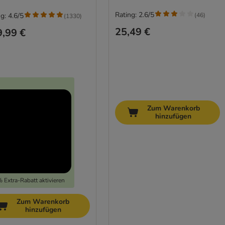
Rating: 2.6/5
(
46
)
g: 4.6/5
(
1330
)
25,49 €
,99 €
Zum Warenkorb
hinzufügen
 Extra-Rabatt aktivieren
Zum Warenkorb
hinzufügen