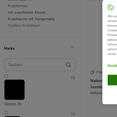
Kratztonnen
mit waschbaren Kissen
Wir ve
Kratzbäume mit Hängematte
verwen
Outdoor Kratzbaum
können
Cookie
Wandkratzbäume
Produk
Kratzbäume für Kitten
jederz
Inform
für große Katzen
Marke
person
Naturkratzbäume aus Holz
sowie
Banana Leaf Katzenbaum
Suchen
Designed by Lotte Kratzbäume
Einste
Natural Paradise Kollektion
2 Varianten
(
1
)
Trixie Kratzbäume
Natural Parad
Jasmine XXL
hellgrau
District 70
(
1
)