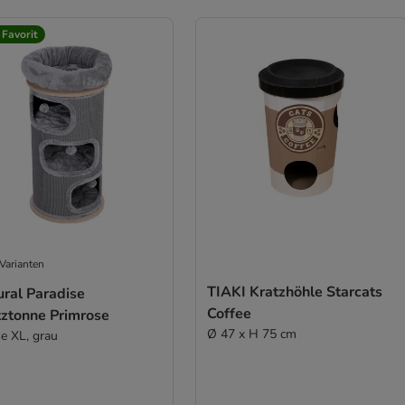
 Favorit
Varianten
TIAKI Kratzhöhle Starcats
ural Paradise
Coffee
tztonne Primrose
Ø 47 x H 75 cm
e XL, grau