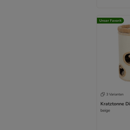
Unser Favorit
3 Varianten
Kratztonne D
beige