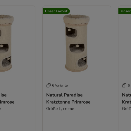
Unser Favorit
Unser
6 Varianten
6 
ise
Natural Paradise
Nat
rimrose
Kratztonne Primrose
Kra
e
Größe L, creme
Größ