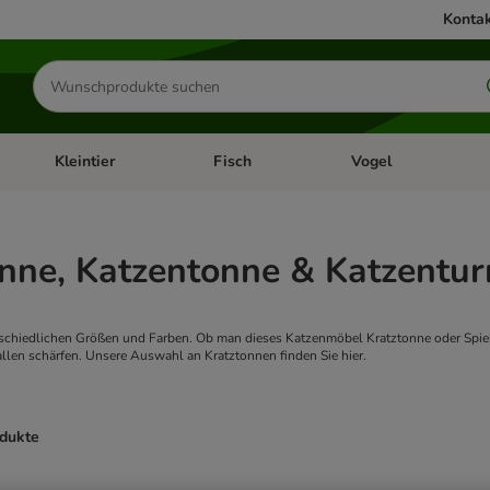
Kontak
Produkte
suchen
Kleintier
Fisch
Vogel
utter & Zubehör
Kategorie-Menü öffnen: Hundefutter & Zubehör
Kategorie-Menü öffnen: Kleintier
Kategorie-Menü öffnen
Ka
onne, Katzentonne & Katzentu
schiedlichen Größen und Farben. Ob man dieses Katzenmöbel Kratztonne oder Spielt
allen schärfen. Unsere Auswahl an Kratztonnen finden Sie hier.
odukte
ve been changed