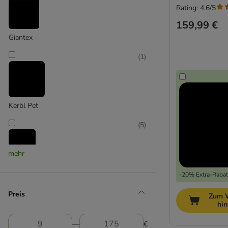
Rating: 4.6/5
159,99 €
Giantex
(
1
)
Kerbl Pet
(
5
)
mehr
Lionto
-20% Extra-Rabatt
(
3
)
Preis
Zum 
hi
―
€