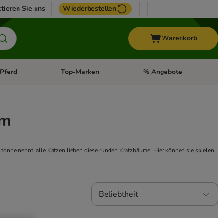
tieren Sie uns
Wiederbestellen
Warenkorb
Pferd
Top-Marken
% Angebote
: Fisch
tegorie-Menü öffnen: Vogel
Kategorie-Menü öffnen: Pferd
Kategorie-Menü öffnen: T
rm
onne nennt, alle Katzen lieben diese runden Kratzbäume. Hier können sie spielen,
Beliebtheit