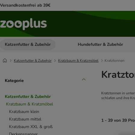
Versandkostenfrei ab 39€
Katzenfutter & Zubehör
Hundefutter & Zubehör
Kategorie-Menü öffnen: Katzenf
Katzenfutter & Zubehör
Kratzbaum & Kratzmöbel
Kratztonnen
Kratzt
Kategorie
Kratztonnen in unter
Katzenfutter & Zubehör
schlafen und ihre Kr
Kratzbaum & Kratzmöbel
Kratzbaum klein
Kratzbaum mittel
1 - 39 von 39 Pr
Kratzbaum XXL & groß
Deckenspanner
product items ha