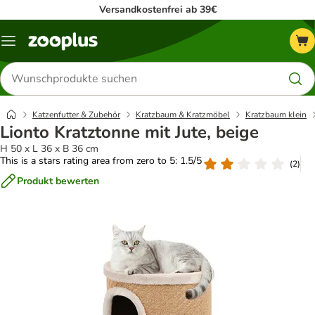
Versandkostenfrei ab 39€
Menü
Produkte
suchen
Katzenfutter & Zubehör
Kratzbaum & Kratzmöbel
Kratzbaum klein
Lionto Kratztonne mit Jute, beige
H 50 x L 36 x B 36 cm
This is a stars rating area from zero to 5: 1.5/5
(
2
)
Produkt bewerten