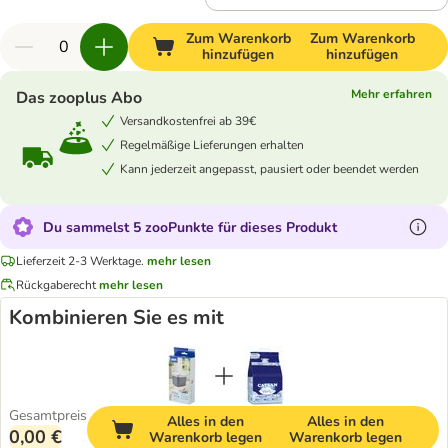
Zum Warenkorb
Zum Warenkorb
hinzufügen
hinzufügen
Mehr erfahren
Das zooplus Abo
Versandkostenfrei ab 39€
Regelmäßige Lieferungen erhalten
Kann jederzeit angepasst, pausiert oder beendet werden
Du sammelst 5 zooPunkte für dieses Produkt
Lieferzeit 2-3 Werktage.
mehr lesen
Rückgaberecht
mehr lesen
Kombinieren Sie es mit
Gesamtpreis
Alles in den
Alles in den
0,00 €
Warenkorb legen
Warenkorb legen