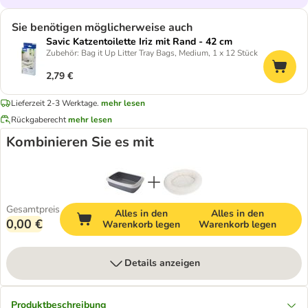
Sie benötigen möglicherweise auch
Savic Katzentoilette Iriz mit Rand - 42 cm
Zubehör: Bag it Up Litter Tray Bags, Medium, 1 x 12 Stück
2,79 €
Lieferzeit 2-3 Werktage.
mehr lesen
Rückgaberecht
mehr lesen
Kombinieren Sie es mit
Gesamtpreis
Alles in den
Alles in den
0,00 €
Warenkorb legen
Warenkorb legen
Details anzeigen
Produktbeschreibung