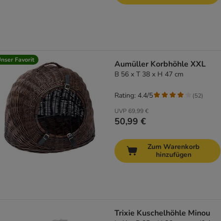
nser Favorit
Aumüller Korbhöhle XXL
B 56 x T 38 x H 47 cm
Rating: 4.4/5
(
52
)
UVP
69,99 €
50,99 €
Zum Warenkorb
hinzufügen
Trixie Kuschelhöhle Minou