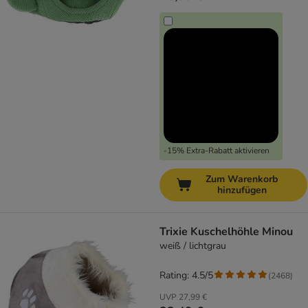
-15% Extra-Rabatt aktivieren
Zum Warenkorb
hinzufügen
Trixie Kuschelhöhle Minou
weiß / lichtgrau
Rating: 4.5/5
(
2468
)
UVP
27,99 €