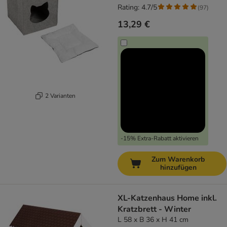
Rating: 4.7/5
(
97
)
13,29 €
2 Varianten
-15% Extra-Rabatt aktivieren
Zum Warenkorb
hinzufügen
XL-Katzenhaus Home inkl.
Kratzbrett - Winter
L 58 x B 36 x H 41 cm