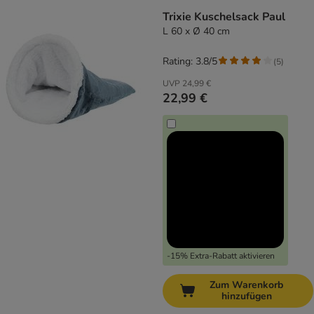
Trixie Kuschelsack Paul
L 60 x Ø 40 cm
Rating: 3.8/5
(
5
)
UVP
24,99 €
22,99 €
-15% Extra-Rabatt aktivieren
Zum Warenkorb
hinzufügen