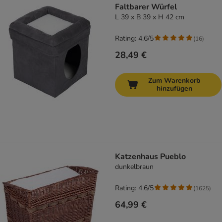
Faltbarer Würfel
L 39 x B 39 x H 42 cm
Rating: 4.6/5
(
16
)
28,49 €
Zum Warenkorb
hinzufügen
Katzenhaus Pueblo
dunkelbraun
Rating: 4.6/5
(
1625
)
64,99 €