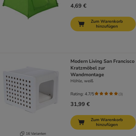
4,69 €
Zum Warenkorb
hinzufügen
Modern Living San Francisco
Kratzmöbel zur
Wandmontage
Höhle, weiß
Rating: 4.7/5
(
3
)
31,99 €
Zum Warenkorb
hinzufügen
16 Varianten