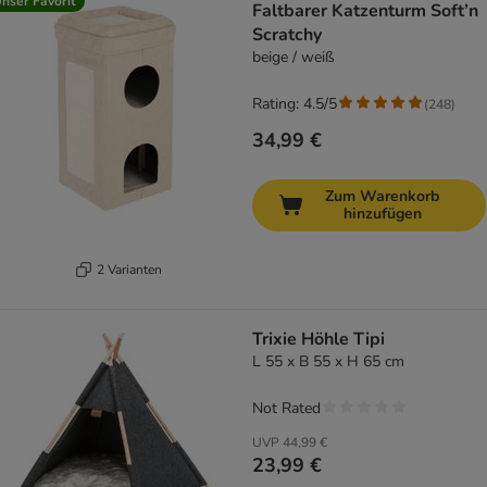
nser Favorit
Faltbarer Katzenturm Soft’n
Scratchy
beige / weiß
Rating: 4.5/5
(
248
)
34,99 €
Zum Warenkorb
hinzufügen
2 Varianten
Trixie Höhle Tipi
L 55 x B 55 x H 65 cm
Not Rated
UVP
44,99 €
23,99 €