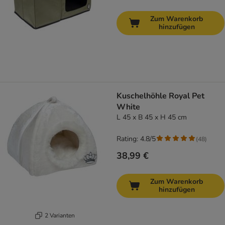
Zum Warenkorb
hinzufügen
Kuschelhöhle Royal Pet
White
L 45 x B 45 x H 45 cm
Rating: 4.8/5
(
48
)
38,99 €
Zum Warenkorb
hinzufügen
2 Varianten