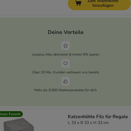
Zum Warenkorb
hinzufügen
Deine Vorteile
zooplus Abo aktivieren & immer 5% sparen
Über 10 Mio. Kunden vertrauen uns bereits
Mehr als 8.000 Markenprodukte für dich
nser Favorit
Katzenhöhle Filz für Regale
L 33 x B 33 x H 33 cm