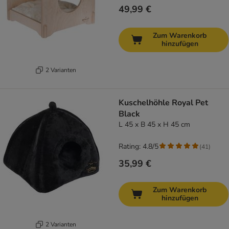
49,99 €
Zum Warenkorb
hinzufügen
2 Varianten
Kuschelhöhle Royal Pet
Black
L 45 x B 45 x H 45 cm
Rating: 4.8/5
(
41
)
35,99 €
Zum Warenkorb
hinzufügen
2 Varianten