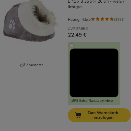
L 41 x B 35 x H 26 cm - weiß /
lichtgrau
Rating: 4.5/5
(
2251
)
UVP
27,99 €
22,49 €
2 Varianten
-15% Extra-Rabatt aktivieren
Zum Warenkorb
hinzufügen