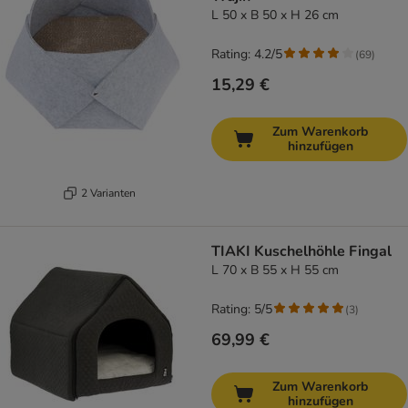
L 50 x B 50 x H 26 cm
Rating: 4.2/5
(
69
)
15,29 €
Zum Warenkorb
hinzufügen
2 Varianten
TIAKI Kuschelhöhle Fingal
L 70 x B 55 x H 55 cm
Rating: 5/5
(
3
)
69,99 €
Zum Warenkorb
hinzufügen