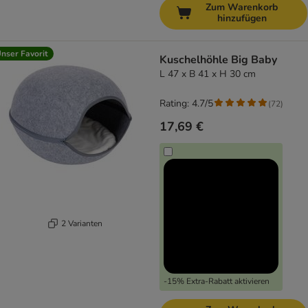
Zum Warenkorb
hinzufügen
nser Favorit
Kuschelhöhle Big Baby
L 47 x B 41 x H 30 cm
Rating: 4.7/5
(
72
)
17,69 €
2 Varianten
-15% Extra-Rabatt aktivieren