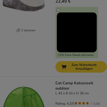
22,49 €
2 Varianten
-15% Extra-Rabatt aktivieren
Zum Warenkorb
hinzufügen
Cat Camp Katzenzelt
outdoor
L 43 x B 43 x H 36 cm
Rating: 4.2/5
(
128
)