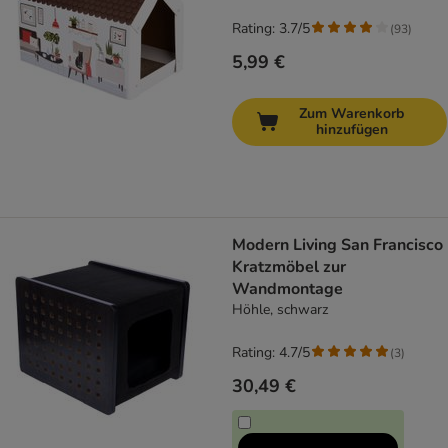
Rating: 3.7/5
(
93
)
5,99 €
Zum Warenkorb
hinzufügen
Modern Living San Francisco
Kratzmöbel zur
Wandmontage
Höhle, schwarz
Rating: 4.7/5
(
3
)
30,49 €