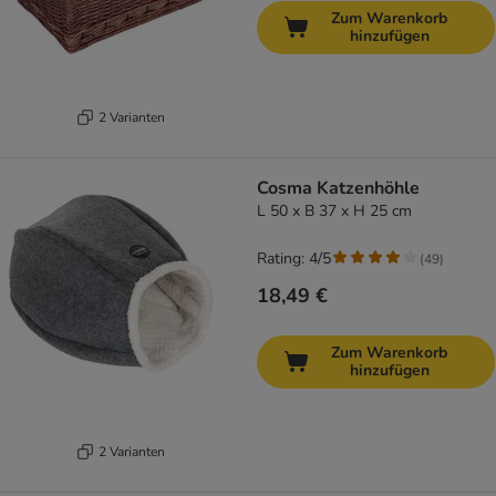
Zum Warenkorb
hinzufügen
2 Varianten
Cosma Katzenhöhle
L 50 x B 37 x H 25 cm
Rating: 4/5
(
49
)
18,49 €
Zum Warenkorb
hinzufügen
2 Varianten