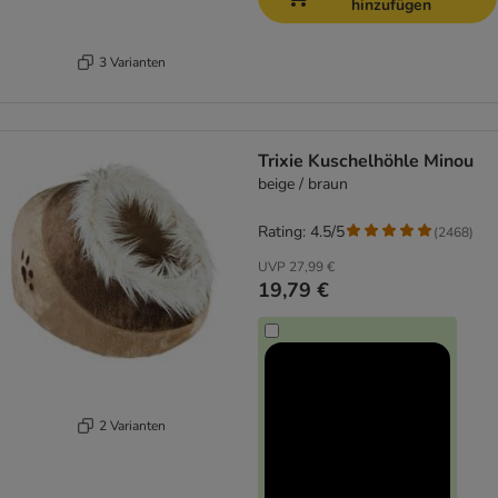
hinzufügen
3 Varianten
Trixie Kuschelhöhle Minou
beige / braun
Rating: 4.5/5
(
2468
)
UVP
27,99 €
19,79 €
2 Varianten