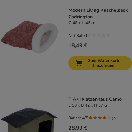
Modern Living Kuschelsack
Codrington
Ø 48 x L 46 cm
Not Rated
18,49 €
Zum Warenkorb
hinzufügen
TIAKI Katzenhaus Camo
L 58 x B 42 x H 37 cm
Rating: 4/5
(
2
)
28,99 €