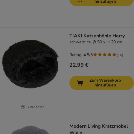
hinzufügen
TIAKI Katzenhöhle Harry
schwarz: ca. Ø 50 x H 20 cm
Rating: 4.5/5
(
16
)
22,99 €
Zum Warenkorb
hinzufügen
3 Varianten
Modern Living Kratzmöbel
Wujin