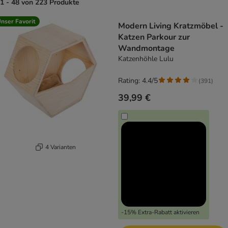
1 - 48 von 223 Produkte
product items have been changed
nser Favorit
Modern Living Kratzmöbel -
Katzen Parkour zur
Wandmontage
Katzenhöhle Lulu
Rating: 4.4/5
(
391
)
39,99 €
4 Varianten
-15% Extra-Rabatt aktivieren