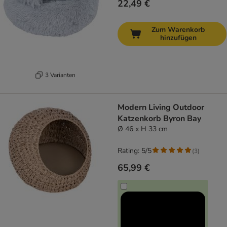
22,49 €
Zum Warenkorb
hinzufügen
3 Varianten
Modern Living Outdoor
Katzenkorb Byron Bay
Ø 46 x H 33 cm
Rating: 5/5
(
3
)
65,99 €