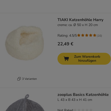
TIAKI Katzenhöhle Harry
creme: ca. Ø 50 x H 20 cm
Rating: 4.5/5
(
16
)
22,49 €
Zum Warenkorb
hinzufügen
3 Varianten
zooplus Basics Katzenhöhle
L 43 x B 43 x H 41 cm
Not Rated