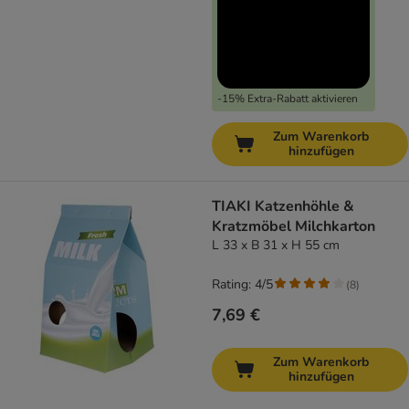
-15% Extra-Rabatt aktivieren
Zum Warenkorb
hinzufügen
TIAKI Katzenhöhle &
Kratzmöbel Milchkarton
L 33 x B 31 x H 55 cm
Rating: 4/5
(
8
)
7,69 €
Zum Warenkorb
hinzufügen