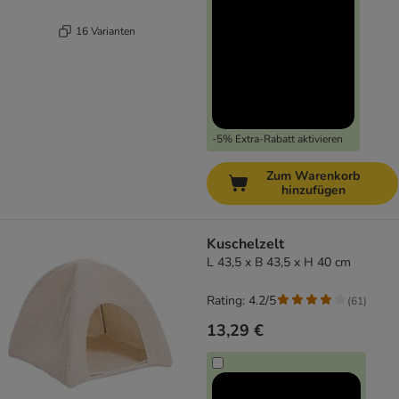
16 Varianten
-5% Extra-Rabatt aktivieren
Zum Warenkorb
hinzufügen
Kuschelzelt
L 43,5 x B 43,5 x H 40 cm
Rating: 4.2/5
(
61
)
13,29 €