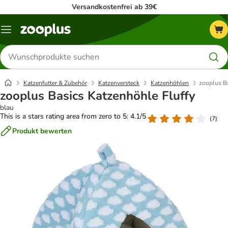
Versandkostenfrei ab 39€
Menü
Produkte
suchen
Katzenfutter & Zubehör
Katzenversteck
Katzenhöhlen
zooplus Ba
zooplus Basics Katzenhöhle Fluffy
blau
This is a stars rating area from zero to 5: 4.1/5
(
7
)
Produkt bewerten