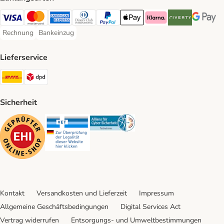
Visa Payment Method
Mastercard Payment Method
American Express Payment Method
Diners Club Payment Method
PayPal Payment Method
Apple Pay Payment Method
Klarna Payment Method
Riverty Payment 
Google P
Rechnung
Bankeinzug
Rechnung Payment Method
Bankeinzug Payment Method
Lieferservice
DHL Shipping Method
DPD Shipping Method
Sicherheit
Security
Security
Security
Kontakt
Versandkosten und Lieferzeit
Impressum
Allgemeine Geschäftsbedingungen
Digital Services Act
Vertrag widerrufen
Entsorgungs- und Umweltbestimmungen