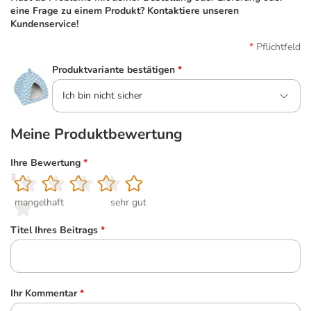
eine Frage zu einem Produkt? Kontaktiere unseren
Kundenservice!
Pflichtfeld
Produktvariante bestätigen
*
Ich bin nicht sicher
Meine Produktbewertung
Ihre Bewertung
*
1
2
3
4
5
mangelhaft
sehr gut
Titel Ihres Beitrags
*
Ihr Kommentar
*