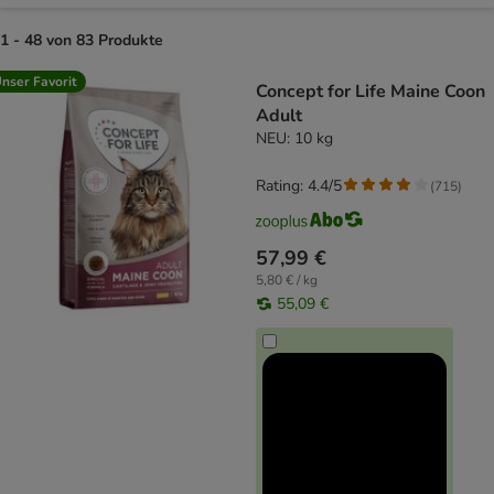
1 - 48 von 83 Produkte
product items have been changed
nser Favorit
Concept for Life Maine Coon
Adult
NEU: 10 kg
Rating: 4.4/5
(
715
)
57,99 €
5,80 € / kg
55,09 €