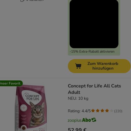
-15% Extra-Rabatt aktivieren
Zum Warenkorb
hinzufügen
nser Favorit
Concept for Life All Cats
Adult
NEU: 10 kg
Rating: 4.4/5
(
220
)
52,99 €