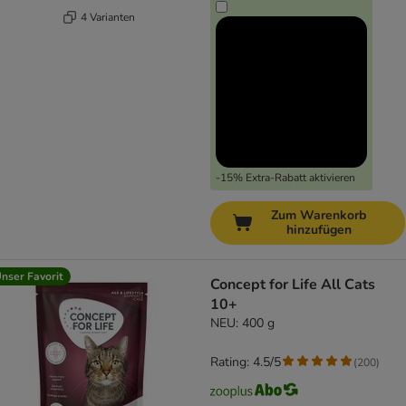
4 Varianten
-15% Extra-Rabatt aktivieren
Zum Warenkorb
hinzufügen
nser Favorit
Concept for Life All Cats
10+
NEU: 400 g
Rating: 4.5/5
(
200
)