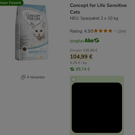
nser Favorit
Concept for Life Sensitive
Cats
NEU: Sparpaket 2 x 10 kg
Rating: 4.3/5
(
284
)
Einzeln
109,98 €
104,99 €
5,25 € / kg
99,74 €
4 Varianten