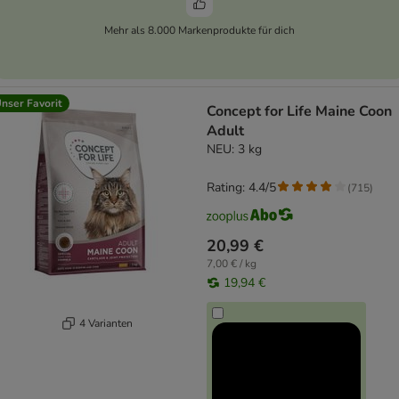
Mehr als 8.000 Markenprodukte für dich
nser Favorit
Concept for Life Maine Coon
Adult
NEU: 3 kg
Rating: 4.4/5
(
715
)
20,99 €
7,00 € / kg
19,94 €
4 Varianten