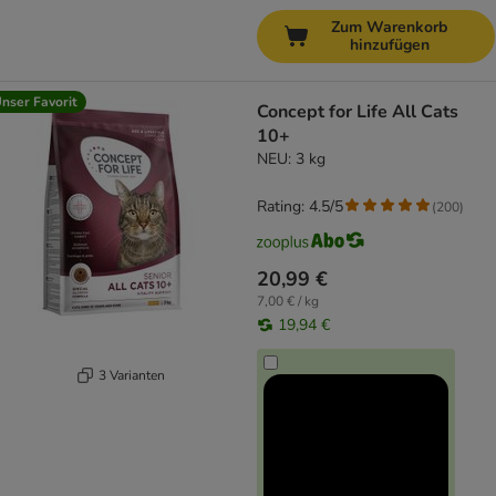
Zum Warenkorb
hinzufügen
nser Favorit
Concept for Life All Cats
10+
NEU: 3 kg
Rating: 4.5/5
(
200
)
20,99 €
7,00 € / kg
19,94 €
3 Varianten