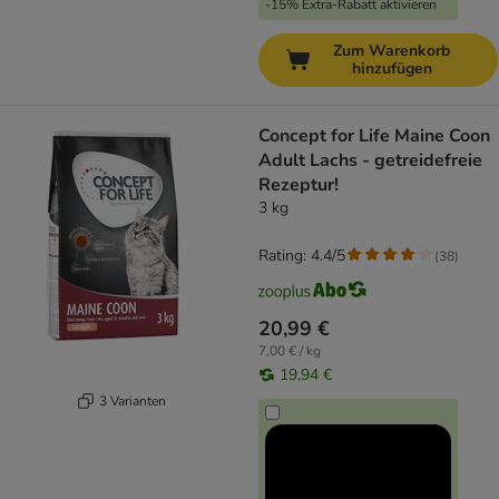
-15% Extra-Rabatt aktivieren
Zum Warenkorb
hinzufügen
Concept for Life Maine Coon
Adult Lachs - getreidefreie
Rezeptur!
3 kg
Rating: 4.4/5
(
38
)
20,99 €
7,00 € / kg
19,94 €
3 Varianten