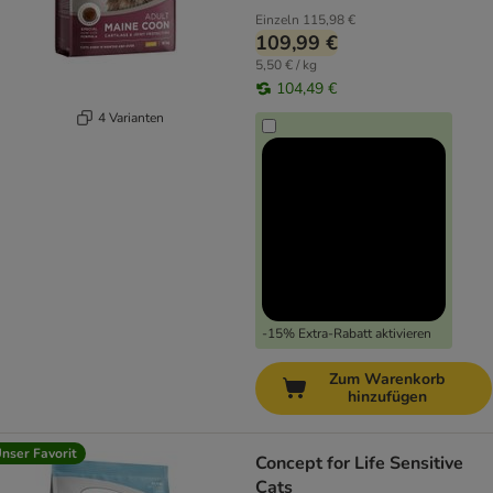
Einzeln
115,98 €
109,99 €
5,50 € / kg
104,49 €
4 Varianten
-15% Extra-Rabatt aktivieren
Zum Warenkorb
hinzufügen
nser Favorit
Concept for Life Sensitive
Cats