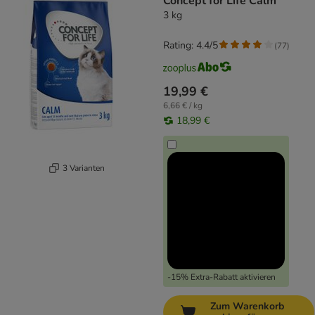
Concept for Life Calm
3 kg
Rating: 4.4/5
(
77
)
19,99 €
6,66 € / kg
18,99 €
3 Varianten
-15% Extra-Rabatt aktivieren
Zum Warenkorb