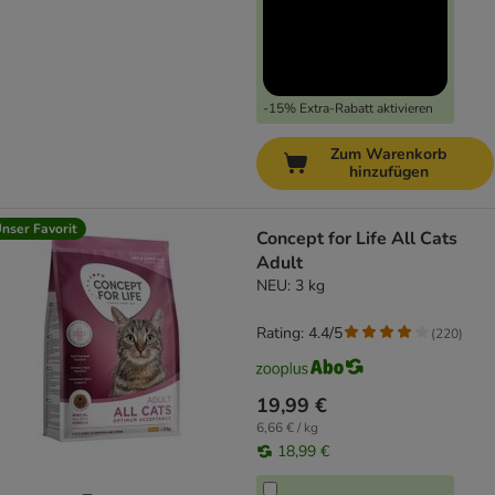
-15% Extra-Rabatt aktivieren
Zum Warenkorb
hinzufügen
nser Favorit
Concept for Life All Cats
Adult
NEU: 3 kg
Rating: 4.4/5
(
220
)
19,99 €
6,66 € / kg
18,99 €