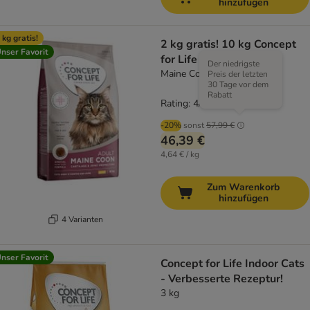
hinzufügen
 kg gratis!
2 kg gratis! 10 kg Concept
nser Favorit
for Life
Der niedrigste
Maine Coon Adult
Preis der letzten
30 Tage vor dem
Rabatt
Rating: 4/5
(
2
)
-20%
sonst
57,99 €
46,39 €
4,64 € / kg
Zum Warenkorb
hinzufügen
4 Varianten
nser Favorit
Concept for Life Indoor Cats
- Verbesserte Rezeptur!
3 kg