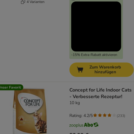
4 Varianten
-15% Extra-Rabatt aktivieren
Zum Warenkorb
hinzufügen
nser Favorit
Concept for Life Indoor Cats
- Verbesserte Rezeptur!
10 kg
Rating: 4.2/5
(
233
)