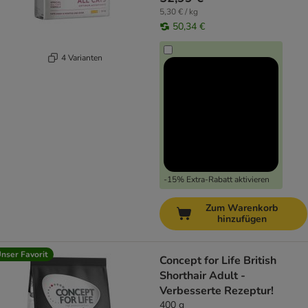
5,30 € / kg
50,34 €
4 Varianten
-15% Extra-Rabatt aktivieren
Zum Warenkorb
hinzufügen
nser Favorit
Concept for Life British
Shorthair Adult -
Verbesserte Rezeptur!
400 g