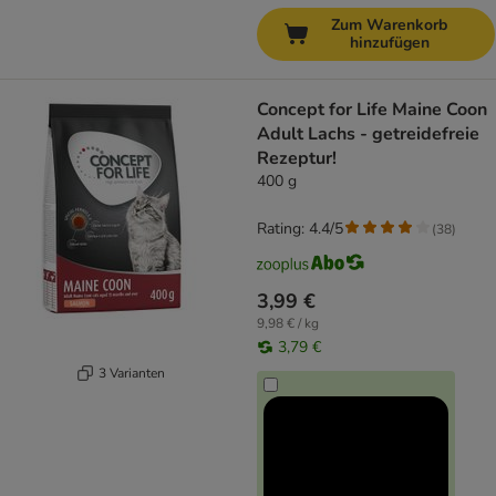
Zum Warenkorb
hinzufügen
Concept for Life Maine Coon
Adult Lachs - getreidefreie
Rezeptur!
400 g
Rating: 4.4/5
(
38
)
3,99 €
9,98 € / kg
3,79 €
3 Varianten