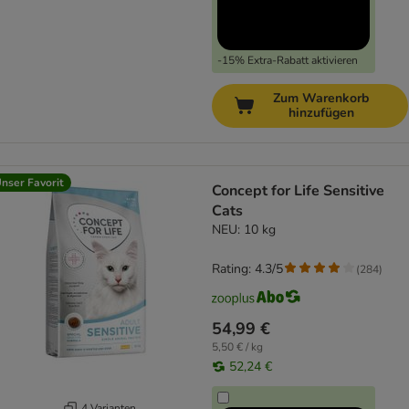
-15% Extra-Rabatt aktivieren
Zum Warenkorb
hinzufügen
nser Favorit
Concept for Life Sensitive
Cats
NEU: 10 kg
Rating: 4.3/5
(
284
)
54,99 €
5,50 € / kg
52,24 €
4 Varianten