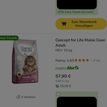
-15% Extra-Rabatt aktivieren
Zum Warenkorb
hinzufügen
nser Favorit
Concept for Life Maine Coon
Adult
NEU: 10 kg
Rating: 4.4/5
(
715
)
57,99 €
5,80 € / kg
55,09 €
4 Varianten