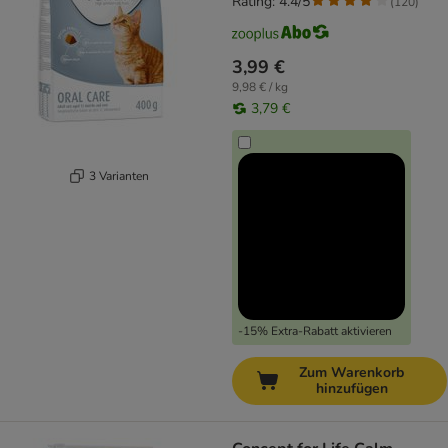
Rating: 4.4/5
(
120
)
3,99 €
9,98 € / kg
3,79 €
3 Varianten
-15% Extra-Rabatt aktivieren
Zum Warenkorb
hinzufügen