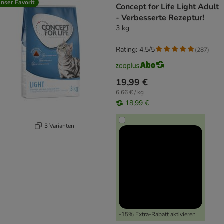
nser Favorit
Concept for Life Light Adult
- Verbesserte Rezeptur!
3 kg
Rating: 4.5/5
(
287
)
19,99 €
6,66 € / kg
18,99 €
3 Varianten
-15% Extra-Rabatt aktivieren