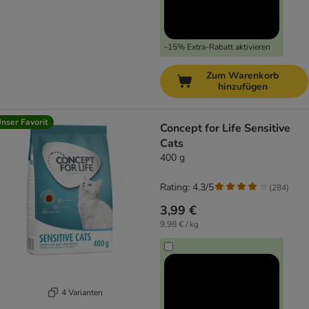
-15% Extra-Rabatt aktivieren
Zum Warenkorb
hinzufügen
nser Favorit
Concept for Life Sensitive
Cats
400 g
Rating: 4.3/5
(
284
)
3,99 €
9,98 € / kg
4 Varianten