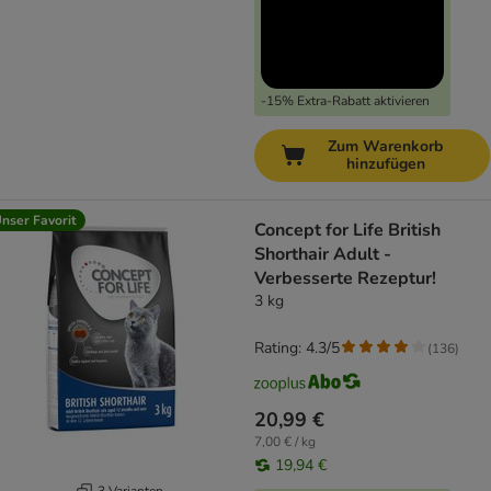
-15% Extra-Rabatt aktivieren
Zum Warenkorb
hinzufügen
nser Favorit
Concept for Life British
Shorthair Adult -
Verbesserte Rezeptur!
3 kg
Rating: 4.3/5
(
136
)
20,99 €
7,00 € / kg
19,94 €
3 Varianten