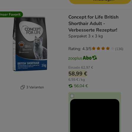
nser Favorit
Concept for Life British
Shorthair Adult -
Verbesserte Rezeptur!
Sparpaket 3 x 3 kg
Rating: 4.3/5
(
136
)
Einzeln
62,97 €
58,99 €
6,55 € / kg
56,04 €
3 Varianten