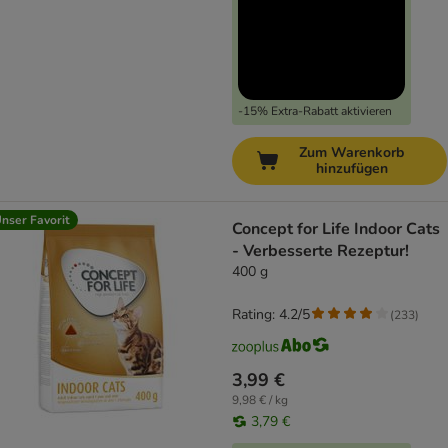
-15% Extra-Rabatt aktivieren
Zum Warenkorb
hinzufügen
nser Favorit
Concept for Life Indoor Cats
- Verbesserte Rezeptur!
400 g
Rating: 4.2/5
(
233
)
3,99 €
9,98 € / kg
3,79 €