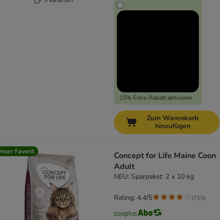
-15% Extra-Rabatt aktivieren
Zum Warenkorb
hinzufügen
nser Favorit
Concept for Life Maine Coon
Adult
NEU: Sparpaket: 2 x 10 kg
Rating: 4.4/5
(
715
)