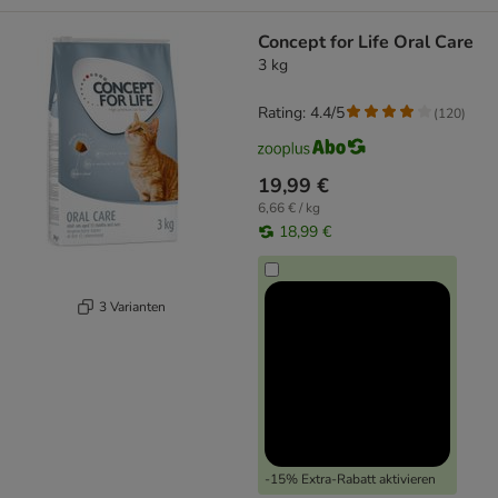
Concept for Life Oral Care
3 kg
Rating: 4.4/5
(
120
)
19,99 €
6,66 € / kg
18,99 €
3 Varianten
-15% Extra-Rabatt aktivieren