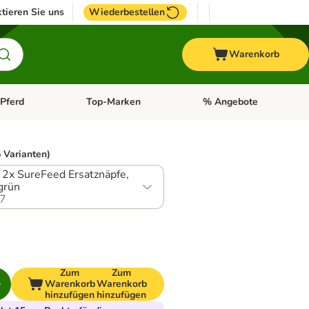
tieren Sie uns
Wiederbestellen
Warenkorb
Pferd
Top-Marken
% Angebote
: Fisch
tegorie-Menü öffnen: Vogel
Kategorie-Menü öffnen: Pferd
Kategorie-Menü öffnen: T
 Varianten)
 2x SureFeed Ersatznäpfe,
grün
7
Zum
Zum
Warenkorb
Warenkorb
hinzufügen
hinzufügen