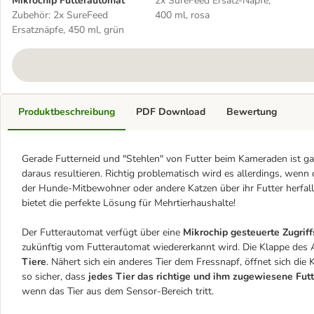
Mikrochip Futterautomat
2x SureFeed Ersatz-Näpfe,
Zubehör: 2x SureFeed
400 ml, rosa
Ersatznäpfe, 450 ml, grün
Produktbeschreibung
PDF Download
Bewertung
Gerade Futterneid und "Stehlen" von Futter beim Kameraden ist g
daraus resultieren. Richtig problematisch wird es allerdings, wen
der Hunde-Mitbewohner oder andere Katzen über ihr Futter herfal
bietet die perfekte Lösung für Mehrtierhaushalte!
Der Futterautomat verfügt über eine
Mikrochip gesteuerte Zugriff
zukünftig vom Futterautomat wiedererkannt wird. Die Klappe des 
Tiere
. Nähert sich ein anderes Tier dem Fressnapf, öffnet sich die 
so sicher, dass
jedes Tier das richtige und ihm zugewiesene Futte
wenn das Tier aus dem Sensor-Bereich tritt.