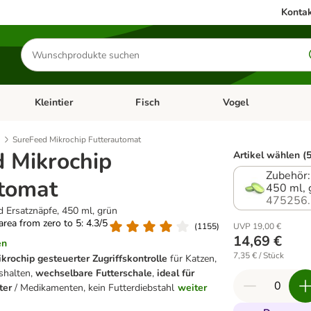
Kontak
Produkte
suchen
Kleintier
Fisch
Vogel
utter & Zubehör
Kategorie-Menü öffnen: Hundefutter & Zubehör
Kategorie-Menü öffnen: Kleintier
Kategorie-Menü öffnen
Ka
SureFeed Mikrochip Futterautomat
 Mikrochip
Artikel wählen (5
Zubehör:
tomat
450 ml, 
475256.
 Ersatznäpfe, 450 ml, grün
 area from zero to 5: 4.3/5
(
1155
)
UVP 19,00 €
14,69 €
en
7,35 € / Stück
krochip gesteuerter Zugriffskontrolle
für Katzen,
ushalten,
wechselbare Futterschale
,
ideal für
ter
/ Medikamenten, kein Futterdiebstahl
weiter