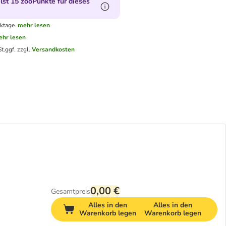
st 15 zooPunkte für dieses
ktage.
mehr lesen
hr lesen
t.
ggf. zzgl.
Versandkosten
0,00 €
Gesamtpreis
Alles in den
Alles in den
Warenkorb legen
Warenkorb legen