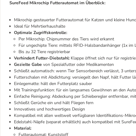
SureFeed Mikrochip Futterautomat im Überblick:
Mikrochip gesteuerter Futterautomat für Katzen und kleine Hun
Ideal für Mehrtierhaushalte
Optimale Zugriffskontrolle:
Per Mikrochip: Chipnummer des Tiers wird erkannt
Für ungechipte Tiere: mittels RFID-Halsbandanhänger (1x im 
Bis zu 32 Tiere registrierbar
Verhindert Futter-Diebstahl:
Klappe öffnet sich nur für registrie
Gezielte Gabe
von Spezialfutter oder Medikamenten
Schließt automatisch: wenn Tier Sensorbereich verlässt, 3 unters
Futterschalen mit Abdichtung: versiegelt den Napf, hält Futter lä
Einlegematte: hält den Futterplatz sauber
Mit Trainingsfunktion: für ein langsames Gewöhnen an den Aut
Einfache Reinigung: Abdeckung per Schieberegler entfernbar, mi
Schließt Gerüche ein und hält Fliegen fern
Innovatives und hochwertiges Design
Kompatibel mit allen weltweit verfügbaren Identifikations-Mikro
Edelstahl-Näpfe (separat erhältlich) auch kompatibel mit SureFe
Material:
Futterautomat: Kunststoff