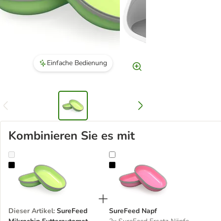
Einfache Bedienung
Kombinieren Sie es mit
SureFeed Mikrochip Futterautomat
SureFeed Napf
Dieser Artikel
:
SureFeed
SureFeed Napf