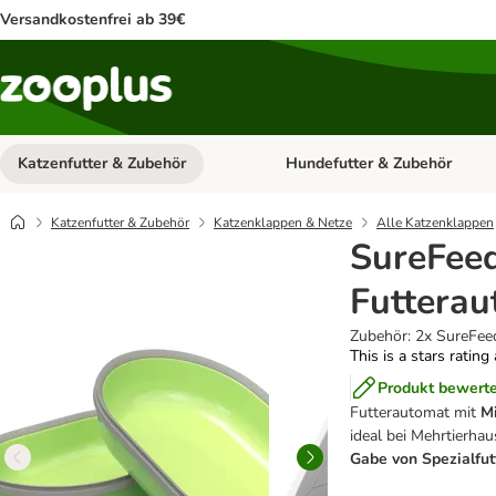
Versandkostenfrei ab 39€
Katzenfutter & Zubehör
Hundefutter & Zubehör
Kategorie-Menü öffnen: Katzenf
Katzenfutter & Zubehör
Katzenklappen & Netze
Alle Katzenklappen
SureFeed
Futterau
Zubehör: 2x SureFeed
This is a stars rating
Produkt bewert
Futterautomat mit
Mi
ideal bei Mehrtierha
Gabe von Spezialfut