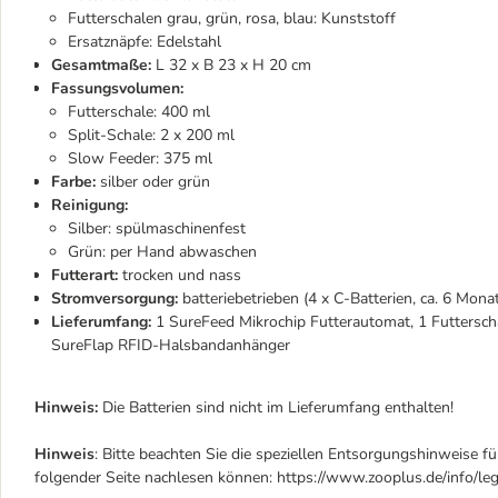
Futterschalen grau, grün, rosa, blau: Kunststoff
Ersatznäpfe: Edelstahl
Gesamtmaße:
L 32 x B 23 x H 20 cm
Fassungsvolumen:
Futterschale: 400 ml
Split-Schale: 2 x 200 ml
Slow Feeder: 375 ml
Farbe:
silber
oder grün
Reinigung:
Silber: spülmaschinenfest
Grün: per Hand abwaschen
Futterart:
trocken und nass
Stromversorgung:
batteriebetrieben (4 x C-Batterien, ca. 6 Mon
Lieferumfang:
1 SureFeed Mikrochip Futterautomat, 1 Futterschal
SureFlap RFID-Halsbandanhänger
Hinweis:
Die Batterien sind nicht im Lieferumfang enthalten!
Hinweis
: Bitte beachten Sie die speziellen Entsorgungshinweise fü
folgender Seite nachlesen können: https://www.zooplus.de/info/leg