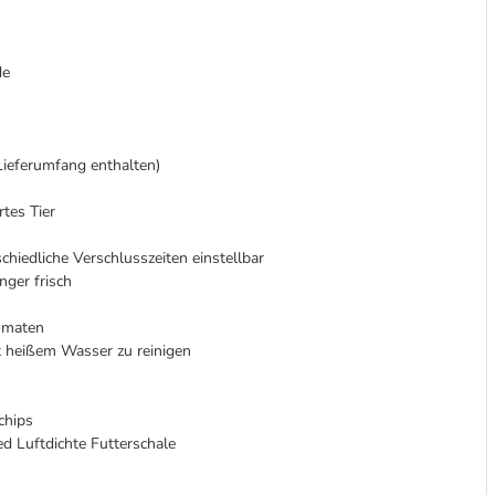
de
Lieferumfang enthalten)
rtes Tier
chiedliche Verschlusszeiten einstellbar
nger frisch
omaten
t heißem Wasser zu reinigen
chips
ed Luftdichte Futterschale