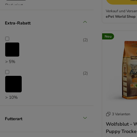
Reduziert
Arkwrights
Verkauf und Versan
ePet World Shop
Extra-Rabatt
Neu
(
2
)
> 5%
(
2
)
> 10%
3 Varianten
Futterart
Wolfsblut - W
Puppy Trocken