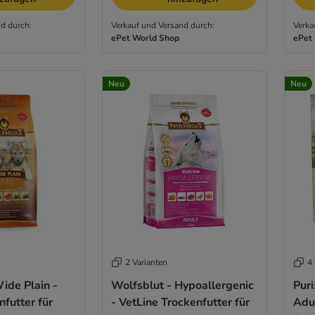
d durch:
Verkauf und Versand durch:
Verka
ePet World Shop
ePet
Neu
Neu
2 Varianten
4 
ide Plain -
Wolfsblut - Hypoallergenic
Pur
futter für
- VetLine Trockenfutter für
Adul