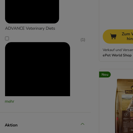
ADVANCE Veterinary Diets
Zum 
hi
(
1
)
Verkauf und Versan
ePet World Shop
Neu
mehr
Affinity Advance Veterinary Diets
(
11
)
Aktion