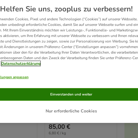
Helfen Sie uns, zooplus zu verbessern!
rwenden Cookies, Pixel und andere Technologien (“Cookies”) auf unserer Webseite.
den unbedingt erforderliche Cookies, damit Sie auf unserer Webseite surfen und ei
. Mit Ihrem Einverständnis möchten wir Leistungs-, Funktionelle- und Marketingzw
s aktivieren, um Ihre Erfahrung mit unserer Webseite zu verbessern und Ihnen relev
te und Dienstleistungen zu zeigen, sowie zur Personalisierung von Werbung. Sie 
eit Änderungen in unserem Präferenz-Center (“Einstellungen anpassen”) vornehmen
ationen über den für die Verarbeitung Ihrer Daten Verantwortlichen, die verarbeiteten
enbezogenen Daten und den Zweck der Verarbeitung finden Sie unter Präferenz-Cen
3 Varianten
Datenschutzerklärung
Wide Plain
Wolfsblut - Wide Plain
Adult
Adult Trockenfutter
llungen anpassen
12,5kg
Einverstanden und weiter
Nur erforderliche Cookies
Not Rated
85,00 €
6,80 € / kg