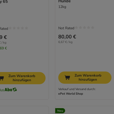
Hunde
y 65
12kg
Not Rated
Rated
80,00 €
9 €
6,67 € / kg
 / kg
,69 €
Zum Warenkorb
Zum Warenkorb
hinzufügen
hinzufügen
Verkauf und Versand durch:
ePet World Shop
Neu