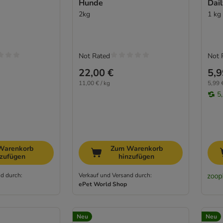
Hunde
Dail
2kg
1 kg
Not Rated
Not 
22,00 €
5,9
11,00 € / kg
5,99 €
5
Warenkorb
Zum Warenkorb
nzufügen
hinzufügen
d durch:
Verkauf und Versand durch:
ePet World Shop
Neu
Neu