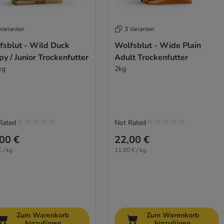
Varianten
3 Varianten
fsblut - Wild Duck
Wolfsblut - Wide Plain
y / Junior Trockenfutter
Adult Trockenfutter
kg
2kg
Rated
Not Rated
00 €
22,00 €
 / kg
11,00 € / kg
Zum Warenkorb
Zum Warenkorb
hinzufügen
hinzufügen