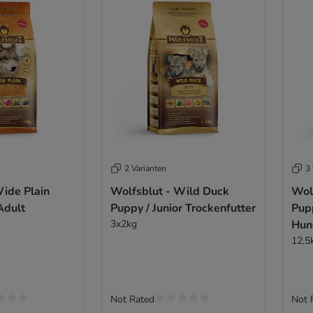
2 Varianten
3 
Wide Plain
Wolfsblut - Wild Duck
Wolf
Adult
Puppy / Junior Trockenfutter
Pupp
3x2kg
Hun
12,5
Not Rated
Not 