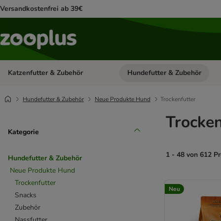
Versandkostenfrei ab 39€
Katzenfutter & Zubehör
Hundefutter & Zubehör
Kategorie-Menü öffnen: Katzenf
Hundefutter & Zubehör
Neue Produkte Hund
Trockenfutter
Trocken
Kategorie
1 - 48 von 612 P
Hundefutter & Zubehör
Neue Produkte Hund
product items ha
Trockenfutter
Neu
Snacks
Zubehör
Nassfutter