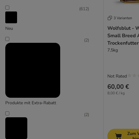
(
612
)
3 Varianten
Alpha Spirit
Wolfsblut - 
Neu
Small Breed 
(
32
)
(
2
)
Trockenfutter
7,5kg
AMANOVA
Not Rated
(
1
)
60,00 €
8,00 € / kg
Produkte mit Extra-Rabatt
Arion
(
2
)
(
3
)
Zum 
hi