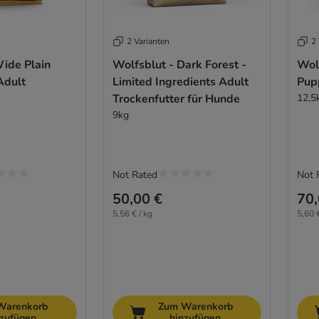
2 Varianten
2 
Wide Plain
Wolfsblut - Dark Forest -
Wol
Adult
Limited Ingredients Adult
Pupp
Trockenfutter für Hunde
12,5
9kg
Not Rated
Not 
50,00 €
70,
5,56 € / kg
5,60 €
Warenkorb
Zum Warenkorb
nzufügen
hinzufügen