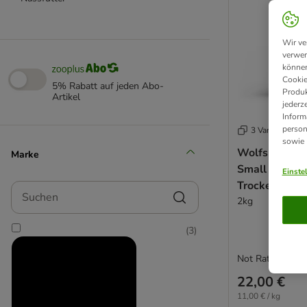
Wir ve
verwen
können
Cookie
5% Rabatt auf jeden Abo-
Produk
Artikel
jederz
Inform
person
3 Varianten
sowie
Wolfsblut - 
Marke
Small Breed 
Einste
Trockenfutter
Suchen
2kg
(
3
)
Not Rated
22,00 €
11,00 € / kg