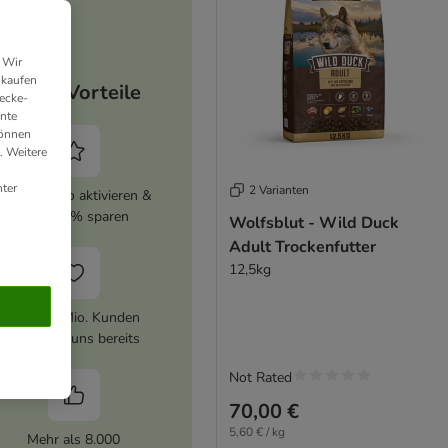
 Wir
nkaufen
Deine Vorteile
ecke-
ante
können
. Weitere
ter
2 Varianten
zooplus Abo aktivieren &
immer 5% sparen
Wolfsblut - Wild Duck
Adult Trockenfutter
12,5kg
Über 10 Mio. Kunden
vertrauen uns bereits
Not Rated
70,00 €
5,60 € / kg
Mehr als 8.000