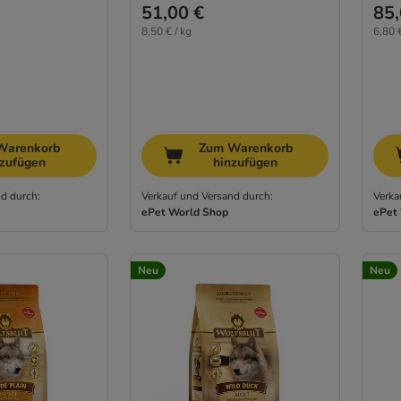
51,00 €
85,
8,50 € / kg
6,80 €
Warenkorb
Zum Warenkorb
nzufügen
hinzufügen
d durch:
Verkauf und Versand durch:
Verka
ePet World Shop
ePet
Neu
Neu