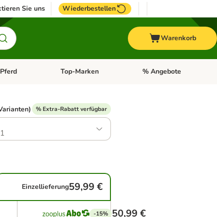
tieren Sie uns
Wiederbestellen
Warenkorb
Pferd
Top-Marken
% Angebote
: Fisch
tegorie-Menü öffnen: Vogel
Kategorie-Menü öffnen: Pferd
Kategorie-Menü öffnen: T
Varianten)
% Extra-Rabatt verfügbar
.1
59,99 €
Einzellieferung
50,99 €
-15%