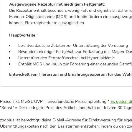
Ausgewogene Rezeptur mit niedrigem Fettgehalt:
Die Rezeptur enthält besonders wenig Fett und eignet sich daher i
Mannan-Oligosaccharide (MOS) und Inulin fördern eine ausgewoge
können, Elektrolytverluste auszugleichen.
Hauptvorteile:
Leichtverdauliche Zutaten zur Unterstützung der Verdauung
Besonders niedriger Fettgehalt zur Entlastung des Magen-Da
Unterstützt den Fettstoffwechsel bei Hyperlipidämie
Enthält MOS und Inulin zur Förderung einer gesunden Darmf
Entwickelt von Tierärzten und Ernährungsexperten für das Woh
Preise inkl. MwSt. UVP = unverbindliche Preisempfehlung *
Es gelten d
"Sonst" = Der niedrigste Preis des Artikels innerhalb der letzten 30 Tage
zooplus ist berechtigt, deine E-Mail-Adresse für Direktwerbung für eig
Übermittlungskosten nach den Basistarifen entstehen, indem du den zoo