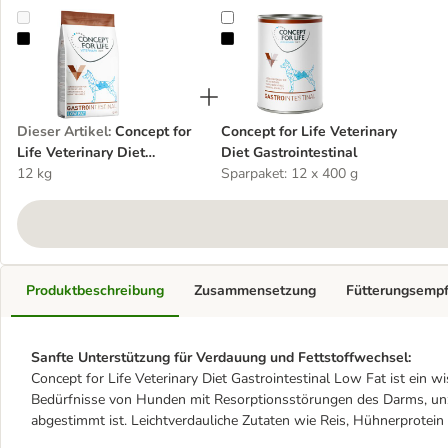
Concept for Life Veterinary Diet Gastrointestinal Low Fat Hundefut
Concept for Life Veterinary Diet Ga
Dieser Artikel
:
Concept for
Concept for Life Veterinary
Life Veterinary Diet
Diet Gastrointestinal
Gastrointestinal Low Fat
12 kg
Sparpaket: 12 x 400 g
Hundefutter
Produktbeschreibung
Zusammensetzung
Fütterungsemp
Sanfte Unterstützung für Verdauung und Fettstoffwechsel:
Concept for Life Veterinary Diet Gastrointestinal Low Fat ist ein wi
Bedürfnisse von Hunden mit Resorptionsstörungen des Darms, unz
abgestimmt ist. Leichtverdauliche Zutaten wie Reis, Hühnerprote