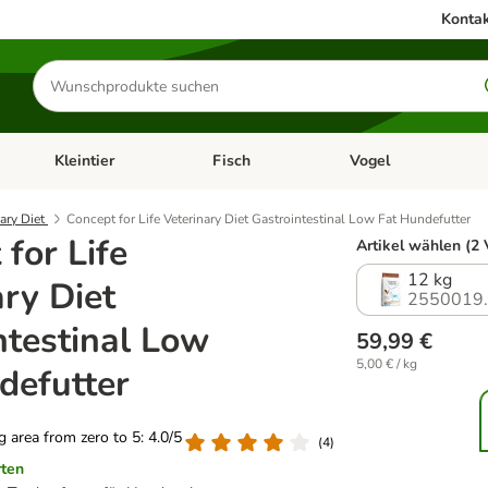
Kontak
Produkte
suchen
Kleintier
Fisch
Vogel
utter & Zubehör
Kategorie-Menü öffnen: Hundefutter & Zubehör
Kategorie-Menü öffnen: Kleintier
Kategorie-Menü öffnen
Ka
nary Diet
Concept for Life Veterinary Diet Gastrointestinal Low Fat Hundefutter
for Life
Artikel wählen (2 
12 kg
ary Diet
2550019
ntestinal Low
59,99 €
5,00 € / kg
defutter
ng area from zero to 5: 4.0/5
(
4
)
rten