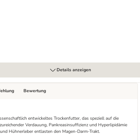
ter
strointestinal
Details anzeigen
fehlung
Bewertung
ssenschaftlich entwickeltes Trockenfutter, das speziell auf die
ureichender Verdauung, Pankreasinsuffizienz und Hyperlipidämie
in und Hühnerleber entlasten den Magen-Darm-Trakt.