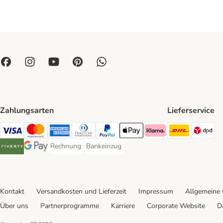
Zahlungsarten
Lieferservice
DHL Ship
DP
Visa Payment Method
Mastercard Payment Method
American Express Payment Method
Diners Club Payment Method
PayPal Payment Method
Apple Pay Payment Method
Klarna Payment Method
Rechnung
Bankeinzug
Rechnung Payment Method
Bankeinzug Payment Method
Riverty Payment Method
Google Pay Payment Method
Kontakt
Versandkosten und Lieferzeit
Impressum
Allgemeine
Über uns
Partnerprogramme
Karriere
Corporate Website
D