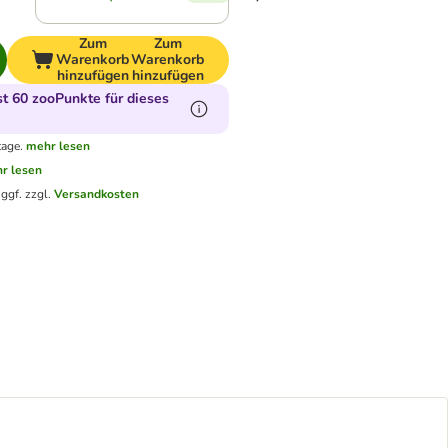
Zum
Zum
Warenkorb
Warenkorb
hinzufügen
hinzufügen
 60 zooPunkte für dieses
tage.
mehr lesen
r lesen
.
ggf. zzgl.
Versandkosten