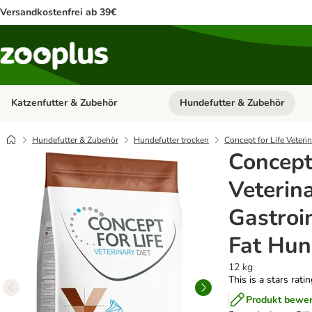
Versandkostenfrei ab 39€
Katzenfutter & Zubehör
Hundefutter & Zubehör
Kategorie-Menü öffnen: Katzenf
Hundefutter & Zubehör
Hundefutter trocken
Concept for Life Veteri
Concept 
Veterin
Gastroi
Fat Hun
12 kg
This is a stars rati
Produkt bewe