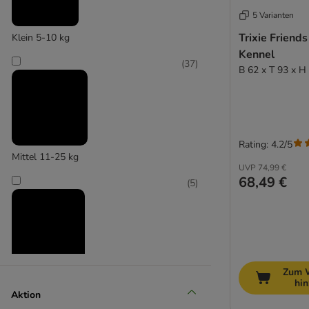
5 Varianten
(
4
)
Trixie Friend
Klein 5-10 kg
Kennel
(
37
)
B 62 x T 93 x H
TrendPet
Rating: 4.2/5
Mittel 11-25 kg
UVP
74,99 €
68,49 €
(
5
)
Zum 
Groß 26-45 kg
hi
Aktion
(
1
)