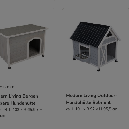
Varianten
Modern Living Outdoor-
ern Living Bergen
Hundehütte Belmont
tbare Hundehütte
ca. L 101 x B 92 x H 95,5 cm
e M: L 103 x B 65,5 x H
 cm