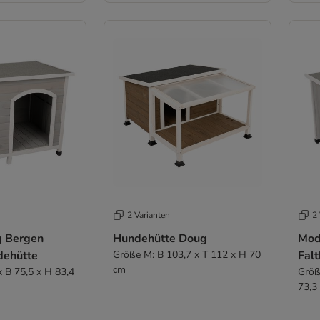
2 Varianten
2 
g Bergen
Hundehütte Doug
Mod
dehütte
Größe M: B 103,7 x T 112 x H 70
Fal
cm
x B 75,5 x H 83,4
Größ
73,3