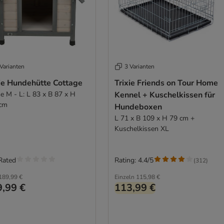
Varianten
3 Varianten
xie Hundehütte Cottage
Trixie Friends on Tour Home
e M - L: L 83 x B 87 x H
Kennel + Kuschelkissen für
cm
Hundeboxen
L 71 x B 109 x H 79 cm +
Kuschelkissen XL
Rated
Rating: 4.4/5
(
312
)
189,99 €
Einzeln
115,98 €
,99 €
113,99 €