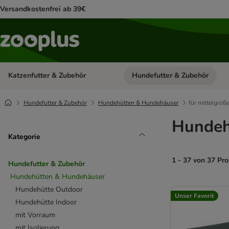
Versandkostenfrei ab 39€
Katzenfutter & Zubehör
Hundefutter & Zubehör
Kategorie-Menü öffnen: Katzenf
Hundefutter & Zubehör
Hundehütten & Hundehäuser
für mittelgro
Hundeh
Kategorie
1 - 37 von 37 Pr
Hundefutter & Zubehör
Hundehütten & Hundehäuser
product items ha
Hundehütte Outdoor
Unser Favorit
Hundehütte Indoor
mit Vorraum
mit Isolierung