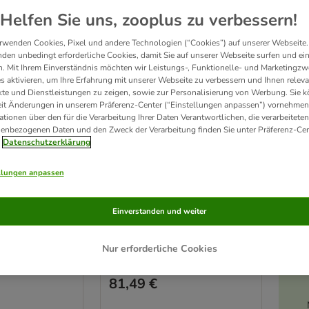
Helfen Sie uns, zooplus zu verbessern!
rwenden Cookies, Pixel und andere Technologien (“Cookies”) auf unserer Webseite.
den unbedingt erforderliche Cookies, damit Sie auf unserer Webseite surfen und ei
. Mit Ihrem Einverständnis möchten wir Leistungs-, Funktionelle- und Marketingzw
s aktivieren, um Ihre Erfahrung mit unserer Webseite zu verbessern und Ihnen relev
te und Dienstleistungen zu zeigen, sowie zur Personalisierung von Werbung. Sie 
eit Änderungen in unserem Präferenz-Center (“Einstellungen anpassen”) vornehmen
ationen über den für die Verarbeitung Ihrer Daten Verantwortlichen, die verarbeiteten
enbezogenen Daten und den Zweck der Verarbeitung finden Sie unter Präferenz-Cen
5 Varianten
Datenschutzerklärung
Woody
Hundehütte Spike Classic
Größe M: B 65 x T 88 x H 76 cm
llungen anpassen
x T 66 x H 70
Einverstanden und weiter
Nur erforderliche Cookies
Rating: 4.6/5
(
463
)
(
1173
)
81,49 €