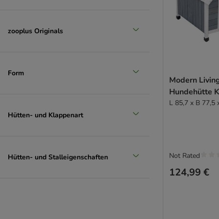
zooplus Originals
Form
Modern Living
Hundehütte K
L 85,7 x B 77,5
Hütten- und Klappenart
Not Rated
Hütten- und Stalleigenschaften
124,99 €