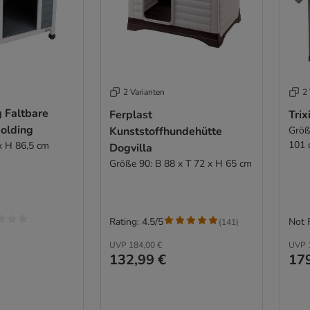
2 Varianten
2 
 Faltbare
Ferplast
Tri
olding
Kunststoffhundehütte
Größ
101 
 x H 86,5 cm
Dogvilla
Größe 90: B 88 x T 72 x H 65 cm
Rating: 4.5/5
Not 
(
141
)
UVP
184,00 €
UVP
132,99 €
179