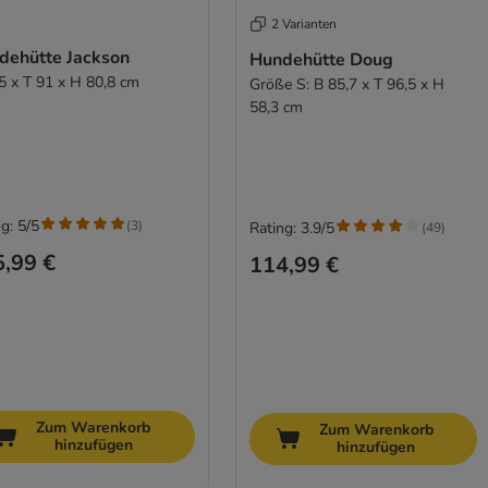
2 Varianten
dehütte Jackson
Hundehütte Doug
5 x T 91 x H 80,8 cm
Größe S: B 85,7 x T 96,5 x H
58,3 cm
g: 5/5
(
3
)
Rating: 3.9/5
(
49
)
,99 €
114,99 €
Zum Warenkorb
Zum Warenkorb
hinzufügen
hinzufügen