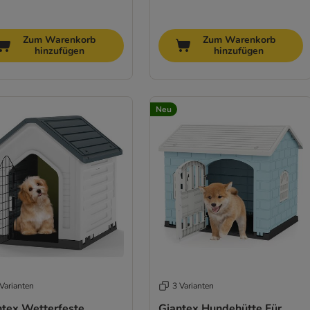
Zum Warenkorb
Zum Warenkorb
hinzufügen
hinzufügen
Neu
Varianten
3 Varianten
ntex Wetterfeste
Giantex Hundehütte Für