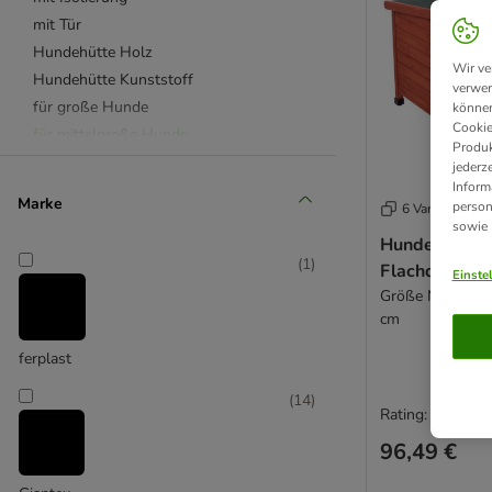
mit Tür
Hundehütte Holz
Wir ve
Hundehütte Kunststoff
verwen
für große Hunde
können
Cookie
für mittelgroße Hunde
Produk
für kleine Hunde
jederz
Inform
Ferplast
Marke
person
6 Varianten
sowie
Hundehütte 
(
1
)
Flachdach
Einste
Größe M: B 104 
cm
ferplast
(
14
)
Rating: 4.5/5
96,49 €