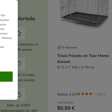
 Wir
Deine Vorteile
nkaufen
ecke-
ante
können
. Weitere
zooplus Abo aktivieren &
ter
5 Varianten
immer 5% sparen
Trixie Friends on Tour Home
Kennel
B 71 x T 109 x H 79 cm
Über 10 Mio. Kunden
vertrauen uns bereits
Rating: 4.2/5
(
1277
)
UVP
99,99 €
Mehr als 8.000
80,99 €
Markenprodukte für dich