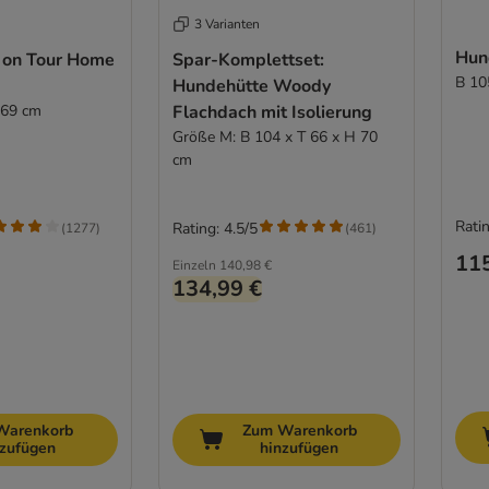
3 Varianten
Hun
s on Tour Home
Spar-Komplettset:
B 10
Hundehütte Woody
 69 cm
Flachdach mit Isolierung
Größe M: B 104 x T 66 x H 70
cm
Ratin
Rating: 4.5/5
(
1277
)
(
461
)
115
Einzeln
140,98 €
134,99 €
Warenkorb
Zum Warenkorb
nzufügen
hinzufügen