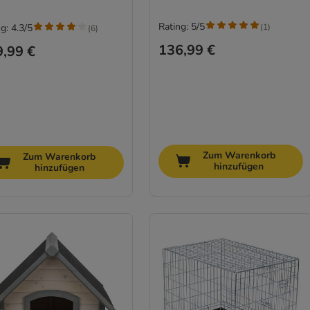
Rating: 5/5
(
1
)
g: 4.3/5
(
6
)
136,99 €
,99 €
Zum Warenkorb
Zum Warenkorb
hinzufügen
hinzufügen