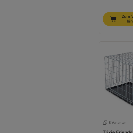
Zum 
hi
3 Varianten
Trixie Friend