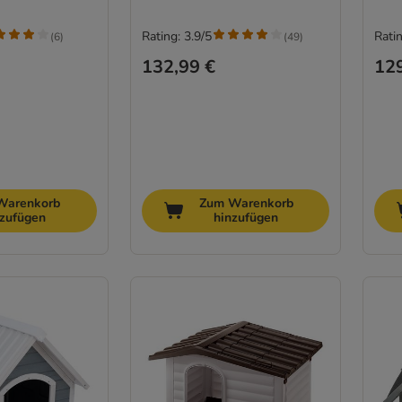
Rating: 3.9/5
Ratin
(
6
)
(
49
)
132,99 €
129
Warenkorb
Zum Warenkorb
nzufügen
hinzufügen