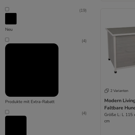
(
19
)
Neu
(
4
)
Extra-groß > 45 kg
2 Varianten
Modern Livin
Produkte mit Extra-Rabatt
Faltbare Hun
(
4
)
Größe L: L 115 
cm