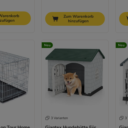
Warenkorb
Zum Warenkorb
nzufügen
hinzufügen
Neu
Neu
3 Varianten
3 
s on Tour Home
Giantex Hundehütte Für
Gia