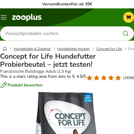
Versandkostenfrei ab 39€
Menü
Produkte
suchen
Hundefutter & Zubehör
Hundefutter trocken
Concept for Life
Con
Concept for Life Hundefutter
Probierbeutel – jetzt testen!
Französische Bulldogge Adult (1,5 kg)
This is a stars rating area from zero to 5: 4.5/5
(
1836
)
Produkt bewerten