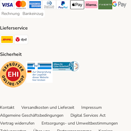
Visa Payment Method
Mastercard Payment Method
American Express Payment Method
Diners Club Payment Method
PayPal Payment Method
Apple Pay Payment Method
Klarna Payment Method
Riverty Payment 
Google P
Rechnung
Bankeinzug
Rechnung Payment Method
Bankeinzug Payment Method
Lieferservice
DHL Shipping Method
DPD Shipping Method
Sicherheit
Security
Security
Security
Kontakt
Versandkosten und Lieferzeit
Impressum
Allgemeine Geschäftsbedingungen
Digital Services Act
Vertrag widerrufen
Entsorgungs- und Umweltbestimmungen