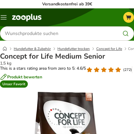
Versandkostenfrei ab 39€
Menü
Produkte
suchen
Hundefutter & Zubehör
Hundefutter trocken
Concept for Life
Con
Concept for Life Medium Senior
1,5 kg
This is a stars rating area from zero to 5: 4.6/5
(
272
)
Produkt bewerten
Unser Favorit