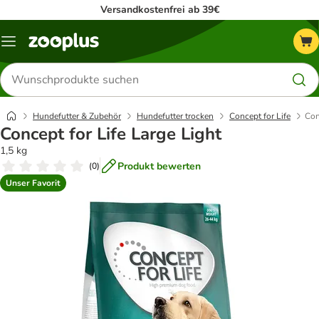
Versandkostenfrei ab 39€
Menü
Produkte
suchen
Hundefutter & Zubehör
Hundefutter trocken
Concept for Life
Con
Concept for Life Large Light
1,5 kg
Produkt bewerten
(
0
)
Unser Favorit