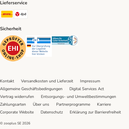
Lieferservice
DHL Shipping Method
DPD Shipping Method
Sicherheit
Security
Security
Security
Kontakt
Versandkosten und Lieferzeit
Impressum
Allgemeine Geschäftsbedingungen
Digital Services Act
Vertrag widerrufen
Entsorgungs- und Umweltbestimmungen
Zahlungsarten
Über uns
Partnerprogramme
Karriere
Corporate Website
Datenschutz
Erklärung zur Barrierefreiheit
© zooplus SE
2026