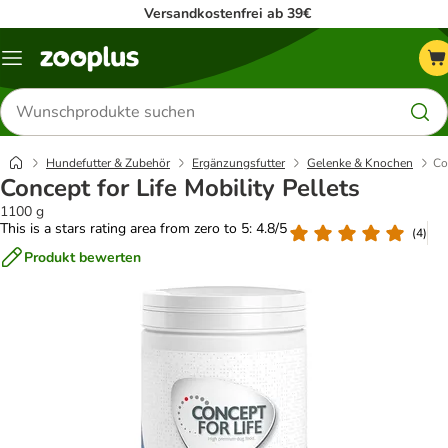
Versandkostenfrei ab 39€
Menü
Produkte
suchen
Hundefutter & Zubehör
Ergänzungsfutter
Gelenke & Knochen
Co
Concept for Life Mobility Pellets
1100 g
This is a stars rating area from zero to 5: 4.8/5
(
4
)
Produkt bewerten