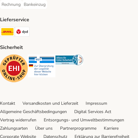
Rechnung
Bankeinzug
Rechnung Payment Method
Bankeinzug Payment Method
Lieferservice
DHL Shipping Method
DPD Shipping Method
Sicherheit
Security
Security
Security
Kontakt
Versandkosten und Lieferzeit
Impressum
Allgemeine Geschäftsbedingungen
Digital Services Act
Vertrag widerrufen
Entsorgungs- und Umweltbestimmungen
Zahlungsarten
Über uns
Partnerprogramme
Karriere
Corporate Website
Datenschutz
Erklärung zur Barrierefreiheit