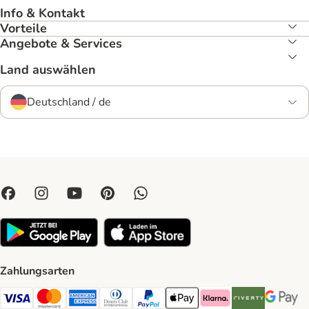
Info & Kontakt
Vorteile
Angebote & Services
Land auswählen
Deutschland / de
Zahlungsarten
Visa Payment Method
Mastercard Payment Method
American Express Payment Method
Diners Club Payment Method
PayPal Payment Method
Apple Pay Payment Method
Klarna Payment Method
Riverty Payment 
Google P