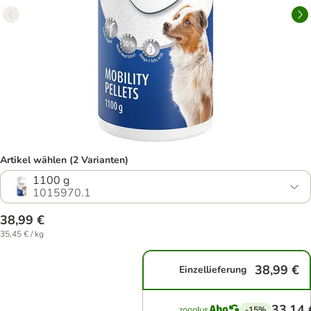
Artikel wählen (2 Varianten)
1100 g
1015970.1
38,99 €
35,45 € / kg
38,99 €
Einzellieferung
33,14 
-15%