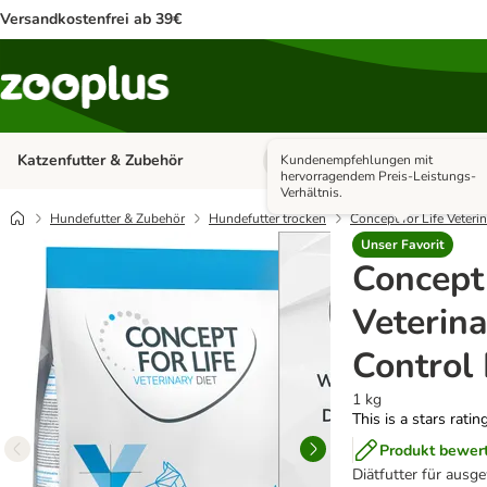
Versandkostenfrei ab 39€
Katzenfutter & Zubehör
Hundefutter & Zubehör
Kundenempfehlungen mit
Kategorie-Menü öffnen: Katzenf
hervorragendem Preis-Leistungs-
Verhältnis.
Hundefutter & Zubehör
Hundefutter trocken
Concept for Life Veteri
Unser Favorit
Concept 
Veterin
Control
1 kg
This is a stars ratin
Produkt bewer
Diätfutter für aus