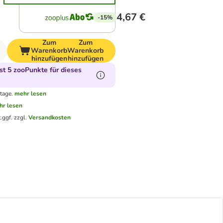
4,67 €
-15%
Zum
Zum
Warenkorb
Warenkorb
hinzufügen
hinzufügen
t 5 zooPunkte für dieses
tage.
mehr lesen
hr lesen
.
ggf. zzgl.
Versandkosten