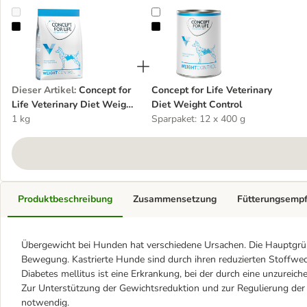
Concept for Life Veterinary Diet Weight Control Hundefutter
Concept for Life Veterinary Diet W
Dieser Artikel
:
Concept for
Concept for Life Veterinary
Life Veterinary Diet Weight
Diet Weight Control
Control Hundefutter
1 kg
Sparpaket: 12 x 400 g
Produktbeschreibung
Zusammensetzung
Fütterungsemp
Übergewicht bei Hunden hat verschiedene Ursachen. Die Hauptgrü
Bewegung. Kastrierte Hunde sind durch ihren reduzierten Stoffwec
Diabetes mellitus ist eine Erkrankung, bei der durch eine unzureich
Zur Unterstützung der Gewichtsreduktion und zur Regulierung der 
notwendig.