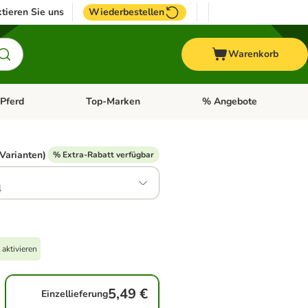
tieren Sie uns
Wiederbestellen
Warenkorb
Pferd
Top-Marken
% Angebote
: Fisch
tegorie-Menü öffnen: Vogel
Kategorie-Menü öffnen: Pferd
Kategorie-Menü öffnen: T
 Varianten)
% Extra-Rabatt verfügbar
4
aktivieren
5,49 €
Einzellieferung