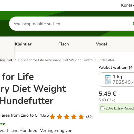
Kontak
Produkte
suchen
Kleintier
Fisch
Vogel
utter & Zubehör
Kategorie-Menü öffnen: Hundefutter & Zubehör
Kategorie-Menü öffnen: Kleintier
Kategorie-Menü öffnen
Ka
nary Diet
Concept for Life Veterinary Diet Weight Control Hundefutter
Artikel wählen (4
for Life
1 kg
782540.
ary Diet Weight
5,49 €
 Hundefutter
5,49 € / kg
-20% Extra-Rabatt 
g area from zero to 5: 4.6/5
(
89
)
ten
gewachsene Hunde zur Verringerung von