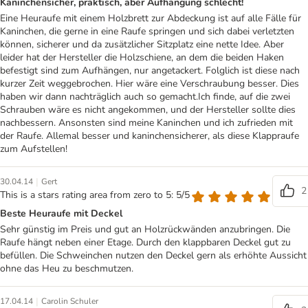
Kaninchensicher, praktisch, aber Aufhängung schlecht!
Eine Heuraufe mit einem Holzbrett zur Abdeckung ist auf alle Fälle für
Kaninchen, die gerne in eine Raufe springen und sich dabei verletzten
können, sicherer und da zusätzlicher Sitzplatz eine nette Idee. Aber
leider hat der Hersteller die Holzschiene, an dem die beiden Haken
befestigt sind zum Aufhängen, nur angetackert. Folglich ist diese nach
kurzer Zeit weggebrochen. Hier wäre eine Verschraubung besser. Dies
haben wir dann nachträglich auch so gemacht.Ich finde, auf die zwei
Schrauben wäre es nicht angekommen, und der Hersteller sollte dies
nachbessern. Ansonsten sind meine Kaninchen und ich zufrieden mit
der Raufe. Allemal besser und kaninchensicherer, als diese Klappraufe
zum Aufstellen!
|
30.04.14
Gert
2
This is a stars rating area from zero to 5: 5/5
Beste Heuraufe mit Deckel
Sehr günstig im Preis und gut an Holzrückwänden anzubringen. Die
Raufe hängt neben einer Etage. Durch den klappbaren Deckel gut zu
befüllen. Die Schweinchen nutzen den Deckel gern als erhöhte Aussicht
ohne das Heu zu beschmutzen.
|
17.04.14
Carolin Schuler