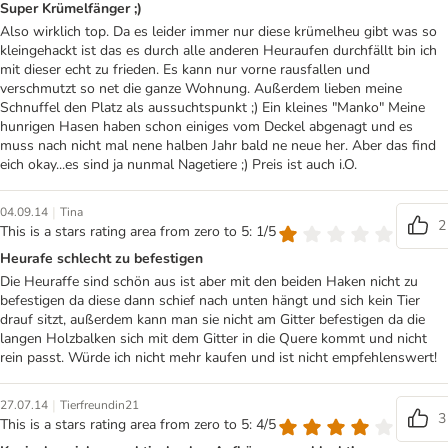
Super Krümelfänger ;)
Also wirklich top. Da es leider immer nur diese krümelheu gibt was so
kleingehackt ist das es durch alle anderen Heuraufen durchfällt bin ich
mit dieser echt zu frieden. Es kann nur vorne rausfallen und
verschmutzt so net die ganze Wohnung. Außerdem lieben meine
Schnuffel den Platz als aussuchtspunkt ;) Ein kleines "Manko" Meine
hunrigen Hasen haben schon einiges vom Deckel abgenagt und es
muss nach nicht mal nene halben Jahr bald ne neue her. Aber das find
eich okay...es sind ja nunmal Nagetiere ;) Preis ist auch i.O.
|
04.09.14
Tina
2
This is a stars rating area from zero to 5: 1/5
Heurafe schlecht zu befestigen
Die Heuraffe sind schön aus ist aber mit den beiden Haken nicht zu
befestigen da diese dann schief nach unten hängt und sich kein Tier
drauf sitzt, außerdem kann man sie nicht am Gitter befestigen da die
langen Holzbalken sich mit dem Gitter in die Quere kommt und nicht
rein passt. Würde ich nicht mehr kaufen und ist nicht empfehlenswert!
|
27.07.14
Tierfreundin21
3
This is a stars rating area from zero to 5: 4/5