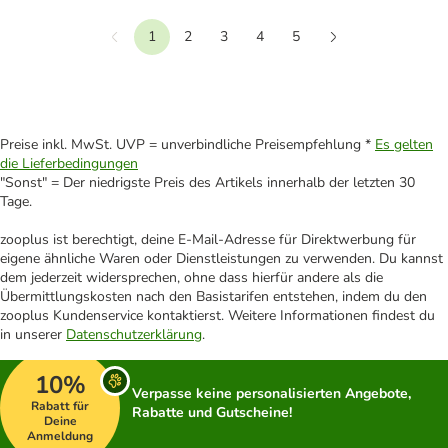
1
2
3
4
5
Vorherige
Weiter
Preise inkl. MwSt. UVP = unverbindliche Preisempfehlung *
Es gelten
die Lieferbedingungen
"Sonst" = Der niedrigste Preis des Artikels innerhalb der letzten 30
Tage.
zooplus ist berechtigt, deine E-Mail-Adresse für Direktwerbung für
eigene ähnliche Waren oder Dienstleistungen zu verwenden. Du kannst
dem jederzeit widersprechen, ohne dass hierfür andere als die
Übermittlungskosten nach den Basistarifen entstehen, indem du den
zooplus Kundenservice kontaktierst. Weitere Informationen findest du
in unserer
Datenschutzerklärung
.
10%
Verpasse keine personalisierten Angebote,
Rabatt für
Rabatte und Gutscheine!
Deine
Anmeldung