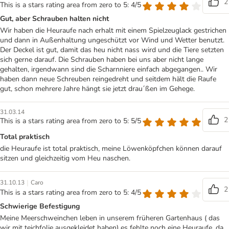
2
This is a stars rating area from zero to 5: 4/5
Gut, aber Schrauben halten nicht
Wir haben die Heuraufe nach erhalt mit einem Spielzeuglack gestrichen
und dann in Außenhaltung ungeschützt vor Wind und Wetter benutzt.
Der Deckel ist gut, damit das heu nicht nass wird und die Tiere setzten
sich gerne darauf. Die Schrauben haben bei uns aber nicht lange
gehalten, irgendwann sind die Scharnniere einfach abgegangen.. Wir
haben dann neue Schreuben reingedreht und seitdem hält die Raufe
gut, schon mehrere Jahre hängt sie jetzt drau´ßen im Gehege.
31.03.14
2
This is a stars rating area from zero to 5: 5/5
Total praktisch
die Heuraufe ist total praktisch, meine Löwenköpfchen können darauf
sitzen und gleichzeitig vom Heu naschen.
|
31.10.13
Caro
2
This is a stars rating area from zero to 5: 4/5
Schwierige Befestigung
Meine Meerschweinchen leben in unserem früheren Gartenhaus ( das
wir mit teichfolie ausgekleidet haben) es fehlte noch eine Heuraufe, da