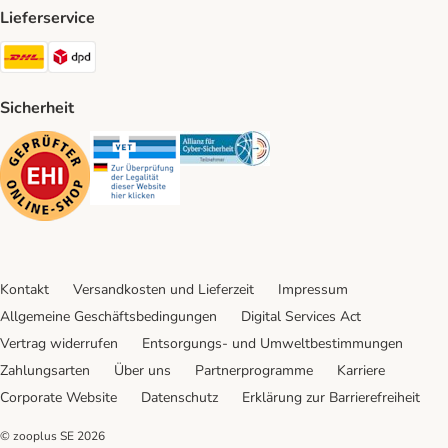
Lieferservice
DHL Shipping Method
DPD Shipping Method
Sicherheit
Security
Security
Security
Kontakt
Versandkosten und Lieferzeit
Impressum
Allgemeine Geschäftsbedingungen
Digital Services Act
Vertrag widerrufen
Entsorgungs- und Umweltbestimmungen
Zahlungsarten
Über uns
Partnerprogramme
Karriere
Corporate Website
Datenschutz
Erklärung zur Barrierefreiheit
© zooplus SE
2026