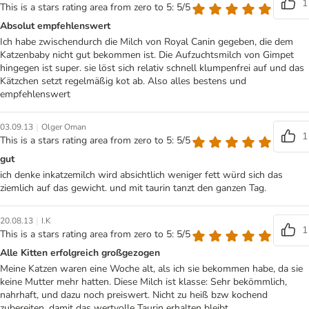
1
This is a stars rating area from zero to 5: 5/5
Absolut empfehlenswert
Ich habe zwischendurch die Milch von Royal Canin gegeben, die dem
Katzenbaby nicht gut bekommen ist. Die Aufzuchtsmilch von Gimpet
hingegen ist super. sie löst sich relativ schnell klumpenfrei auf und das
Kätzchen setzt regelmäßig kot ab. Also alles bestens und
empfehlenswert
|
03.09.13
Olger Oman
1
This is a stars rating area from zero to 5: 5/5
gut
ich denke inkatzemilch wird absichtlich weniger fett würd sich das
ziemlich auf das gewicht. und mit taurin tanzt den ganzen Tag.
|
20.08.13
I.K
1
This is a stars rating area from zero to 5: 5/5
Alle Kitten erfolgreich großgezogen
Meine Katzen waren eine Woche alt, als ich sie bekommen habe, da sie
keine Mutter mehr hatten. Diese Milch ist klasse: Sehr bekömmlich,
nahrhaft, und dazu noch preiswert. Nicht zu heiß bzw kochend
zubereiten, damit das wertvolle Taurin erhalten bleibt.