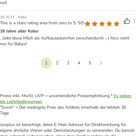
soll
|
16.10.11
Katja
1
This is a stars rating area from zero to 5: 5/5
16 Jahre alter Kater
...liebt diese Milch als Aufbauleckerchen zwischendurch ;-) Also nicht
nur für Babys!
1
2
3
4
5
Vorherige
Weiter
Preise inkl. MwSt. UVP = unverbindliche Preisempfehlung *
Es gelten
die Lieferbedingungen
"Sonst" = Der niedrigste Preis des Artikels innerhalb der letzten 30
Tage.
zooplus ist berechtigt, deine E-Mail-Adresse für Direktwerbung für
eigene ähnliche Waren oder Dienstleistungen zu verwenden. Du kannst