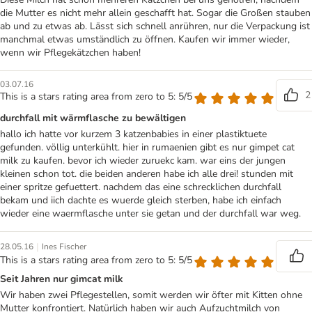
die Mutter es nicht mehr allein geschafft hat. Sogar die Großen stauben
ab und zu etwas ab. Lässt sich schnell anrühren, nur die Verpackung ist
manchmal etwas umständlich zu öffnen. Kaufen wir immer wieder,
wenn wir Pflegekätzchen haben!
03.07.16
2
This is a stars rating area from zero to 5: 5/5
durchfall mit wärmflasche zu bewältigen
hallo ich hatte vor kurzem 3 katzenbabies in einer plastiktuete
gefunden. völlig unterkühlt. hier in rumaenien gibt es nur gimpet cat
milk zu kaufen. bevor ich wieder zuruekc kam. war eins der jungen
kleinen schon tot. die beiden anderen habe ich alle drei! stunden mit
einer spritze gefuettert. nachdem das eine schrecklichen durchfall
bekam und iich dachte es wuerde gleich sterben, habe ich einfach
wieder eine waermflasche unter sie getan und der durchfall war weg.
|
28.05.16
Ines Fischer
This is a stars rating area from zero to 5: 5/5
Seit Jahren nur gimcat milk
Wir haben zwei Pflegestellen, somit werden wir öfter mit Kitten ohne
Mutter konfrontiert. Natürlich haben wir auch Aufzuchtmilch von