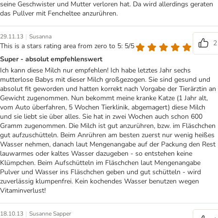
seine Geschwister und Mutter verloren hat. Da wird allerdings geraten
das Pullver mit Fencheltee anzurühren.
|
29.11.13
Susanna
2
This is a stars rating area from zero to 5: 5/5
Super - absolut empfehlenswert
Ich kann diese Milch nur empfehlen! Ich habe letztes Jahr sechs
mutterlose Babys mit dieser Milch großgezogen. Sie sind gesund und
absolut fit geworden und hatten korrekt nach Vorgabe der Tierärztin an
Gewicht zugenommen. Nun bekommt meine kranke Katze (1 Jahr alt,
vom Auto überfahren, 5 Wochen Tierklinik, abgemagert) diese Milch
und sie liebt sie über alles. Sie hat in zwei Wochen auch schon 600
Gramm zugenommen. Die Milch ist gut anzurühren, bzw. im Fläschchen
gut aufzuschütteln. Beim Anrühren am besten zuerst nur wenig heißes
Wasser nehmen, danach laut Mengenangabe auf der Packung den Rest
lauwarmes oder kaltes Wasser dazugeben - so entstehen keine
Klümpchen. Beim Aufschütteln im Fläschchen laut Mengenangabe
Pulver und Wasser ins Fläschchen geben und gut schütteln - wird
zuverlässig klumpenfrei. Kein kochendes Wasser benutzen wegen
Vitaminverlust!
|
18.10.13
Susanne Sapper