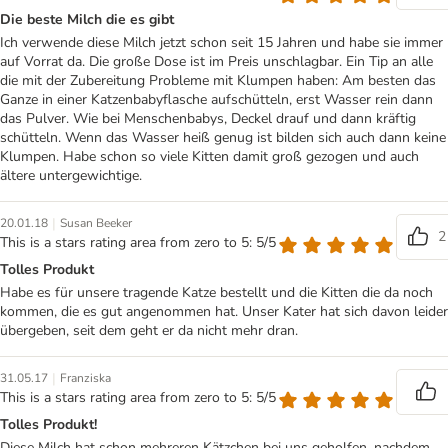
Die beste Milch die es gibt
Ich verwende diese Milch jetzt schon seit 15 Jahren und habe sie immer
auf Vorrat da. Die große Dose ist im Preis unschlagbar. Ein Tip an alle
die mit der Zubereitung Probleme mit Klumpen haben: Am besten das
Ganze in einer Katzenbabyflasche aufschütteln, erst Wasser rein dann
das Pulver. Wie bei Menschenbabys, Deckel drauf und dann kräftig
schütteln. Wenn das Wasser heiß genug ist bilden sich auch dann keine
Klumpen. Habe schon so viele Kitten damit groß gezogen und auch
ältere untergewichtige.
|
20.01.18
Susan Beeker
2
This is a stars rating area from zero to 5: 5/5
Tolles Produkt
Habe es für unsere tragende Katze bestellt und die Kitten die da noch
kommen, die es gut angenommen hat. Unser Kater hat sich davon leider
übergeben, seit dem geht er da nicht mehr dran.
|
31.05.17
Franziska
This is a stars rating area from zero to 5: 5/5
Tolles Produkt!
Diese Milch hat schon mehreren Kätzchen bei uns geholfen, nachdem