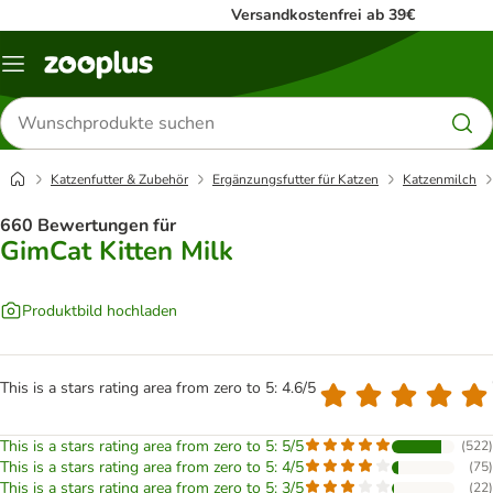
Versandkostenfrei ab 39€
Menü
Produkte
suchen
Katzenfutter & Zubehör
Ergänzungsfutter für Katzen
Katzenmilch
660 Bewertungen für
GimCat Kitten Milk
Produktbild hochladen
This is a stars rating area from zero to 5: 4.6/5
This is a stars rating area from zero to 5: 5/5
(
522
)
This is a stars rating area from zero to 5: 4/5
(
75
)
This is a stars rating area from zero to 5: 3/5
(
22
)