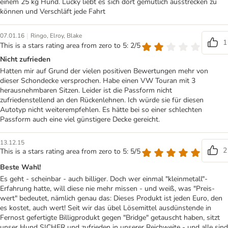
einem 25 kg Hund. Lucky liebt es sich dort gemütlich ausstrecken zu
können und Verschläft jede Fahrt
|
07.01.16
Ringo, Elroy, Blake
1
This is a stars rating area from zero to 5: 2/5
Nicht zufrieden
Hatten mir auf Grund der vielen positiven Bewertungen mehr von
dieser Schondecke versprochen. Habe einen VW Touran mit 3
herausnehmbaren Sitzen. Leider ist die Passform nicht
zufriedenstellend an den Rückenlehnen. Ich würde sie für diesen
Autotyp nicht weiterempfehlen. Es hätte bei so einer schlechten
Passform auch eine viel günstigere Decke gereicht.
13.12.15
2
This is a stars rating area from zero to 5: 5/5
Beste Wahl!
Es geht - scheinbar - auch billiger. Doch wer einmal "kleinmetall"-
Erfahrung hatte, will diese nie mehr missen - und weiß, was "Preis-
wert" bedeutet, nämlich genau das: Dieses Produkt ist jeden Euro, den
es kostet, auch wert! Seit wir das übel Lösemittel ausdünstende in
Fernost gefertigte Billigprodukt gegen "Bridge" getauscht haben, sitzt
unser Hund SICHER und zufrieden in unserer Reichweite - und alle sind