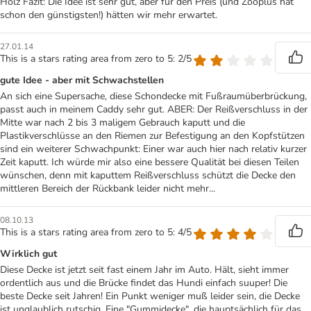
Holz Fazit: Die Idee ist sehr gut, aber für den Preis (und Zooplus hat
schon den günstigsten!) hätten wir mehr erwartet.
27.01.14
This is a stars rating area from zero to 5: 2/5
gute Idee - aber mit Schwachstellen
An sich eine Supersache, diese Schondecke mit Fußraumüberbrückung,
passt auch in meinem Caddy sehr gut. ABER: Der Reißverschluss in der
Mitte war nach 2 bis 3 maligem Gebrauch kaputt und die
Plastikverschlüsse an den Riemen zur Befestigung an den Kopfstützen
sind ein weiterer Schwachpunkt: Einer war auch hier nach relativ kurzer
Zeit kaputt. Ich würde mir also eine bessere Qualität bei diesen Teilen
wünschen, denn mit kaputtem Reißverschluss schützt die Decke den
mittleren Bereich der Rückbank leider nicht mehr...
08.10.13
This is a stars rating area from zero to 5: 4/5
Wirklich gut
Diese Decke ist jetzt seit fast einem Jahr im Auto. Hält, sieht immer
ordentlich aus und die Brücke findet das Hundi einfach suuper! Die
beste Decke seit Jahren! Ein Punkt weniger muß leider sein, die Decke
ist unglaublich rutschig. Eine "Gummidecke", die hauptsächlich für das