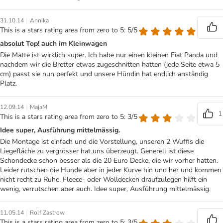
|
31.10.14
Annika
This is a stars rating area from zero to 5: 5/5
absolut Top! auch im Kleinwagen
Die Matte ist wirklich super. Ich habe nur einen kleinen Fiat Panda und
nachdem wir die Bretter etwas zugeschnitten hatten (jede Seite etwa 5
cm) passt sie nun perfekt und unsere Hündin hat endlich anständig
Platz.
|
12.09.14
MajaM
1
This is a stars rating area from zero to 5: 3/5
Idee super, Ausführung mittelmässig.
Die Montage ist einfach und die Vorstellung, unseren 2 Wuffis die
Liegefläche zu vergrösser hat uns überzeugt. Generell ist diese
Schondecke schon besser als die 20 Euro Decke, die wir vorher hatten.
Leider rutschen die Hunde aber in jeder Kurve hin und her und kommen
nicht recht zu Ruhe. Fleece- oder Wolldecken draufzulegen hilft ein
wenig, verrutschen aber auch. Idee super, Ausführung mittelmässig.
|
11.05.14
Rolf Zastrow
This is a stars rating area from zero to 5: 3/5