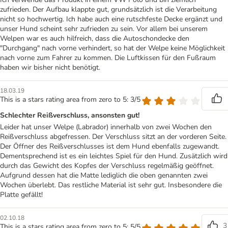
zufrieden. Der Aufbau klappte gut, grundsätzlich ist die Verarbeitung
nicht so hochwertig. Ich habe auch eine rutschfeste Decke ergänzt und
unser Hund scheint sehr zufrieden zu sein. Vor allem bei unserem
Welpen war es auch hilfreich, dass die Autoschondecke den
"Durchgang" nach vorne verhindert, so hat der Welpe keine Möglichkeit
nach vorne zum Fahrer zu kommen. Die Luftkissen für den Fußraum
haben wir bisher nicht benötigt.
18.03.19
This is a stars rating area from zero to 5: 3/5
Schlechter Reißverschluss, ansonsten gut!
Leider hat unser Welpe (Labrador) innerhalb von zwei Wochen den
Reißverschluss abgefressen. Der Verschluss sitzt an der vorderen Seite.
Der Öffner des Reißverschlusses ist dem Hund ebenfalls zugewandt.
Dementsprechend ist es ein leichtes Spiel für den Hund. Zusätzlich wird
durch das Gewicht des Kopfes der Verschluss regelmäßig geöffnet.
Aufgrund dessen hat die Matte lediglich die oben genannten zwei
Wochen überlebt. Das restliche Material ist sehr gut. Insbesondere die
Platte gefällt!
02.10.18
3
This is a stars rating area from zero to 5: 5/5