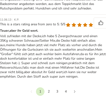
Badezimmer angeboten werden, aus dem Teppichmarkt löst das
Rutschproblem perfekt. Hundchen und ich sind sehr zufrieden.
|
11.06.13
K.P.
This is a stars rating area from zero to 5: 5/5
Teuer,aber ihr Geld wert.
Voll zufrieden mit der Decke,ich habe 5 Zwergschnauzer und einen
35Kg schweren Schnauzer/Setter Mix,die Decke hält einfach alles
aus,meine Hunde haben jetzt viel mehr Platz als vorher und durch die
Öffnungen für die Gurte,kann ich sie auch weiterhin anschnallen.Mein
"Großer" fühlt sich jetzt auch wohler beim Autofahren,da es für ihn jetzt
doch komfortabler ist und er einfach mehr Platz für seine langen
Stelzen hat:-). Super und schnell zum reinigen,praktisch mit dem
Reisverschluss,falls man doch mal einen Mitfahrer hat.Die Decke ist
zwar nicht billig,aber absolut ihr Geld wert,ich kann sie nur weiter
empfehlen. Durch den Stoff auch super zum reinigen.
1
2
3
4
Vorherige
Weiter