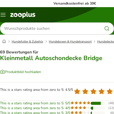
Versandkostenfrei ab 39€
Menü
Produkte
suchen
Hundefutter & Zubehör
Hundeboxen & Hundetransport
Hundedecke
69 Bewertungen für
Kleinmetall Autoschondecke Bridge
Produktbild hochladen
This is a stars rating area from zero to 5: 4.5/5
This is a stars rating area from zero to 5: 5/5
(
48
)
This is a stars rating area from zero to 5: 4/5
(
12
)
This is a stars rating area from zero to 5: 3/5
(
6
)