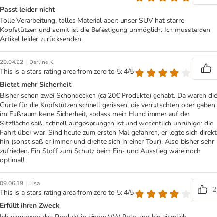
Passt leider nicht
Tolle Verarbeitung, tolles Material aber: unser SUV hat starre
Kopfstützen und somit ist die Befestigung unmöglich. Ich musste den
Artikel leider zurücksenden.
|
20.04.22
Darline K.
This is a stars rating area from zero to 5: 4/5
Bietet mehr Sicherheit
Bisher schon zwei Schondecken (ca 20€ Produkte) gehabt. Da waren die
Gurte für die Kopfstützen schnell gerissen, die verrutschten oder gaben
im Fußraum keine Sicherheit, sodass mein Hund immer auf der
Sitzfläche saß, schnell aufgesprungen ist und wesentlich unruhiger die
Fahrt über war. Sind heute zum ersten Mal gefahren, er legte sich direkt
hin (sonst saß er immer und drehte sich in einer Tour). Also bisher sehr
zufrieden. Ein Stoff zum Schutz beim Ein- und Ausstieg wäre noch
optimal!
|
09.06.19
Lisa
2
This is a stars rating area from zero to 5: 4/5
Erfüllt ihren Zweck
Ich verwende das Produkt in einem VW Polo und bin ziemlich