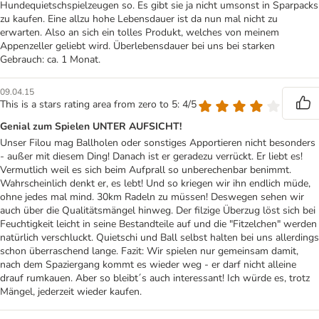
Hundequietschspielzeugen so. Es gibt sie ja nicht umsonst in Sparpacks
zu kaufen. Eine allzu hohe Lebensdauer ist da nun mal nicht zu
erwarten. Also an sich ein tolles Produkt, welches von meinem
Appenzeller geliebt wird. Überlebensdauer bei uns bei starken
Gebrauch: ca. 1 Monat.
09.04.15
This is a stars rating area from zero to 5: 4/5
Genial zum Spielen UNTER AUFSICHT!
Unser Filou mag Ballholen oder sonstiges Apportieren nicht besonders
- außer mit diesem Ding! Danach ist er geradezu verrückt. Er liebt es!
Vermutlich weil es sich beim Aufprall so unberechenbar benimmt.
Wahrscheinlich denkt er, es lebt! Und so kriegen wir ihn endlich müde,
ohne jedes mal mind. 30km Radeln zu müssen! Deswegen sehen wir
auch über die Qualitätsmängel hinweg. Der filzige Überzug löst sich bei
Feuchtigkeit leicht in seine Bestandteile auf und die "Fitzelchen" werden
natürlich verschluckt. Quietschi und Ball selbst halten bei uns allerdings
schon überraschend lange. Fazit: Wir spielen nur gemeinsam damit,
nach dem Spaziergang kommt es wieder weg - er darf nicht alleine
drauf rumkauen. Aber so bleibt´s auch interessant! Ich würde es, trotz
Mängel, jederzeit wieder kaufen.