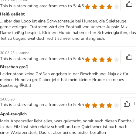
|
11.01.24
Susan
This is a stars rating area from zero to 5: 4/5
Heiß geliebt
... aber das Logo ist eine Schwachstelle bei Hunden, die Spielzeuge
gerne zerlegen. Trotzdem wird der Football von unserer Aussie-Mix-
Dame fleißig bespielt. Kleinere Hunde haben sicher Schwierigkeiten, das
Teil zu tragen, weil doch recht schwer und umfangreich.
|
30.03.23
Jeanne
This is a stars rating area from zero to 5: 4/5
Bisschen groß
Leider stand keine Größen angeben in der Beschreibung. Naja ok für
meinen Hund zu groß aber jetzt hat mein kleiner Bruder ein neues
Spielzeug 🤪🤷🏼‍♀️
14.05.20
1
This is a stars rating area from zero to 5: 4/5
Appi-tauglich
Mein Appenzeller liebt alles, was quietscht, somit auch diesen Football.
Ja, das Filz löst sich relativ schnell und der Quietscher ist auch nach
einer Weile zerstört. Das ist aber bei uns bisher bei allen