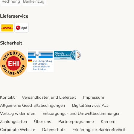
Rechnung
Bankeinzug
Rechnung Payment Method
Bankeinzug Payment Method
Lieferservice
DHL Shipping Method
DPD Shipping Method
Sicherheit
Security
Security
Security
Kontakt
Versandkosten und Lieferzeit
Impressum
Allgemeine Geschäftsbedingungen
Digital Services Act
Vertrag widerrufen
Entsorgungs- und Umweltbestimmungen
Zahlungsarten
Über uns
Partnerprogramme
Karriere
Corporate Website
Datenschutz
Erklärung zur Barrierefreiheit