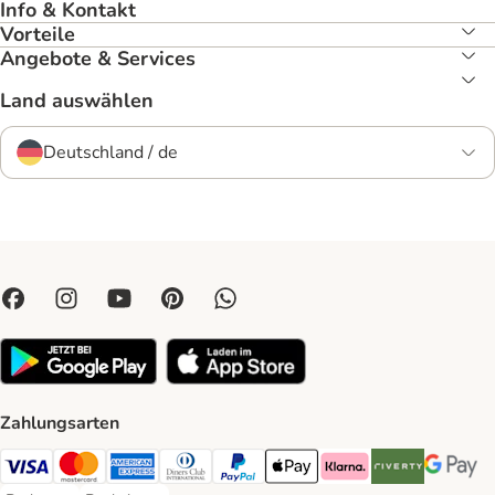
Info & Kontakt
Vorteile
Angebote & Services
Land auswählen
Deutschland / de
Zahlungsarten
Visa Payment Method
Mastercard Payment Method
American Express Payment Method
Diners Club Payment Method
PayPal Payment Method
Apple Pay Payment Method
Klarna Payment Method
Riverty Payment 
Google P