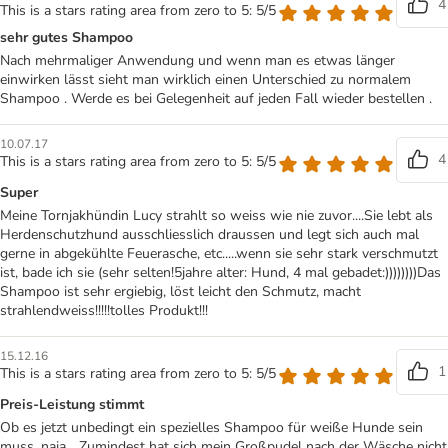
4
This is a stars rating area from zero to 5: 5/5
sehr gutes Shampoo
Nach mehrmaliger Anwendung und wenn man es etwas länger
einwirken lässt sieht man wirklich einen Unterschied zu normalem
Shampoo . Werde es bei Gelegenheit auf jeden Fall wieder bestellen .
10.07.17
4
This is a stars rating area from zero to 5: 5/5
Super
Meine Tornjakhündin Lucy strahlt so weiss wie nie zuvor....Sie lebt als
Herdenschutzhund ausschliesslich draussen und legt sich auch mal
gerne in abgekühlte Feuerasche, etc.....wenn sie sehr stark verschmutzt
ist, bade ich sie (sehr selten!5jahre alter: Hund, 4 mal gebadet:))))))))Das
Shampoo ist sehr ergiebig, löst leicht den Schmutz, macht
strahlendweiss!!!!!tolles Produkt!!!
15.12.16
1
This is a stars rating area from zero to 5: 5/5
Preis-Leistung stimmt
Ob es jetzt unbedingt ein spezielles Shampoo für weiße Hunde sein
muss, naja... Zumindest hat sich mein Großpudel nach der Wäsche nicht