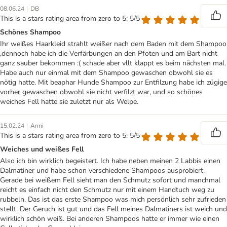
|
08.06.24
DB
This is a stars rating area from zero to 5: 5/5
Schönes Shampoo
Ihr weißes Haarkleid strahlt weißer nach dem Baden mit dem Shampoo
,dennoch habe ich die Verfärbungen an den Pfoten und am Bart nicht
ganz sauber bekommen :( schade aber vllt klappt es beim nächsten mal.
Habe auch nur einmal mit dem Shampoo gewaschen obwohl sie es
nötig hatte. Mit beaphar Hunde Shampoo zur Entfilzung habe ich zügige
vorher gewaschen obwohl sie nicht verfilzt war, und so schönes
weiches Fell hatte sie zuletzt nur als Welpe.
|
15.02.24
Anni
This is a stars rating area from zero to 5: 5/5
Weiches und weißes Fell
Also ich bin wirklich begeistert. Ich habe neben meinen 2 Labbis einen
Dalmatiner und habe schon verschiedene Shampoos ausprobiert.
Gerade bei weißem Fell sieht man den Schmutz sofort und manchmal
reicht es einfach nicht den Schmutz nur mit einem Handtuch weg zu
rubbeln. Das ist das erste Shampoo was mich persönlich sehr zufrieden
stellt. Der Geruch ist gut und das Fell meines Dalmatiners ist weich und
wirklich schön weiß. Bei anderen Shampoos hatte er immer wie einen