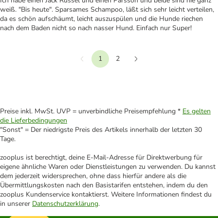
Ich habe einen Jack Russel und einen Parsson und beide sind nie ganz
weiß. "Bis heute". Sparsames Schampoo, läßt sich sehr leicht verteilen,
da es schön aufschäumt, leicht auszuspülen und die Hunde riechen
nach dem Baden nicht so nach nasser Hund. Einfach nur Super!
1
2
Vorherige
Weiter
Preise inkl. MwSt. UVP = unverbindliche Preisempfehlung *
Es gelten
die Lieferbedingungen
"Sonst" = Der niedrigste Preis des Artikels innerhalb der letzten 30
Tage.
zooplus ist berechtigt, deine E-Mail-Adresse für Direktwerbung für
eigene ähnliche Waren oder Dienstleistungen zu verwenden. Du kannst
dem jederzeit widersprechen, ohne dass hierfür andere als die
Übermittlungskosten nach den Basistarifen entstehen, indem du den
zooplus Kundenservice kontaktierst. Weitere Informationen findest du
in unserer
Datenschutzerklärung
.