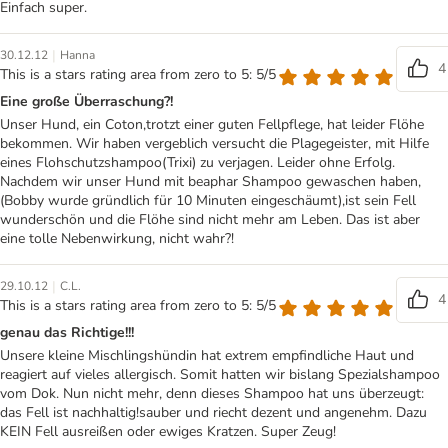
Einfach super.
|
30.12.12
Hanna
4
This is a stars rating area from zero to 5: 5/5
Eine große Überraschung?!
Unser Hund, ein Coton,trotzt einer guten Fellpflege, hat leider Flöhe
bekommen. Wir haben vergeblich versucht die Plagegeister, mit Hilfe
eines Flohschutzshampoo(Trixi) zu verjagen. Leider ohne Erfolg.
Nachdem wir unser Hund mit beaphar Shampoo gewaschen haben,
(Bobby wurde gründlich für 10 Minuten eingeschäumt),ist sein Fell
wunderschön und die Flöhe sind nicht mehr am Leben. Das ist aber
eine tolle Nebenwirkung, nicht wahr?!
|
29.10.12
C.L.
4
This is a stars rating area from zero to 5: 5/5
genau das Richtige!!!
Unsere kleine Mischlingshündin hat extrem empfindliche Haut und
reagiert auf vieles allergisch. Somit hatten wir bislang Spezialshampoo
vom Dok. Nun nicht mehr, denn dieses Shampoo hat uns überzeugt:
das Fell ist nachhaltig!sauber und riecht dezent und angenehm. Dazu
KEIN Fell ausreißen oder ewiges Kratzen. Super Zeug!