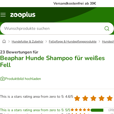
Versandkostenfrei ab 39€
Menü
Produkte
suchen
Hundefutter & Zubehör
Fellpflege & Hundepflegeprodukte
Hundes
23 Bewertungen für
Beaphar Hunde Shampoo für weißes
Fell
Produktbild hochladen
This is a stars rating area from zero to 5: 4.6/5
This is a stars rating area from zero to 5: 5/5
(
20
)