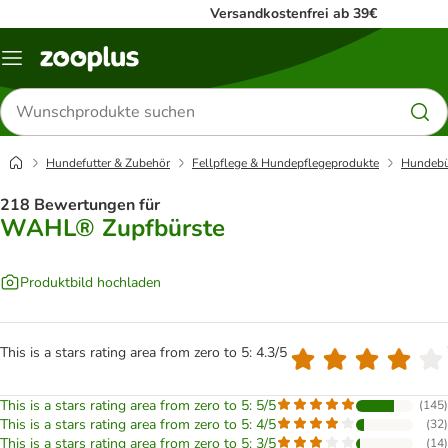
Versandkostenfrei ab 39€
Menü
Produkte
suchen
Hundefutter & Zubehör
Fellpflege & Hundepflegeprodukte
Hundebü
218 Bewertungen für
WAHL® Zupfbürste
Produktbild hochladen
This is a stars rating area from zero to 5: 4.3/5
This is a stars rating area from zero to 5: 5/5
(
145
)
This is a stars rating area from zero to 5: 4/5
(
32
)
This is a stars rating area from zero to 5: 3/5
(
14
)