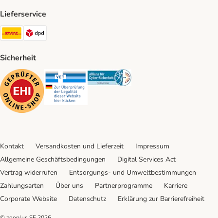
Lieferservice
DHL Shipping Method
DPD Shipping Method
Sicherheit
Security
Security
Security
Kontakt
Versandkosten und Lieferzeit
Impressum
Allgemeine Geschäftsbedingungen
Digital Services Act
Vertrag widerrufen
Entsorgungs- und Umweltbestimmungen
Zahlungsarten
Über uns
Partnerprogramme
Karriere
Corporate Website
Datenschutz
Erklärung zur Barrierefreiheit
© zooplus SE
2026