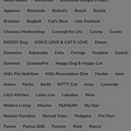
Almo Nature
animonda
animonda Integra Protect
Applaws
Belcando
Biokat's
Bosch
Bozita
Briantos
Bugbell
Cat's Best
catz finefood
Chewies Markenshop
Concept for Life
Cosma
Curver
DOGGY Dog
DOG‘S LOVE & CAT‘S LOVE
Dokas
Dreamies
Eukanuba
Felix
Feringa
Ferplast
Goood
Gourmet
GranataPet
Happy Dog & Happy Cat
Hill’s Pet Nutrition
Hill's Prescription Diet
Hunter
Iams
Josera
Karlie
Kerbl
KITTY Cat
kooa
Leonardo
Lily's Kitchen
Lucky Lou
Lukullus
Mera
Modern Living
Miamor
MjAMjAM
My Star
Natural Paradise
Nomad Tales
Pedigree
Pro Plan
Purina
Purina ONE
Purizon
Rinti
Rocco