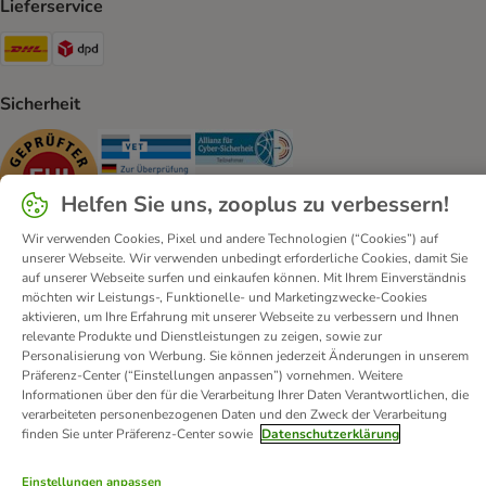
Lieferservice
DHL Shipping Method
DPD Shipping Method
Sicherheit
Security
Security
Security
Helfen Sie uns, zooplus zu verbessern!
Wir verwenden Cookies, Pixel und andere Technologien (“Cookies”) auf
unserer Webseite. Wir verwenden unbedingt erforderliche Cookies, damit Sie
auf unserer Webseite surfen und einkaufen können. Mit Ihrem Einverständnis
möchten wir Leistungs-, Funktionelle- und Marketingzwecke-Cookies
Kontakt
Versandkosten und Lieferzeit
Impressum
aktivieren, um Ihre Erfahrung mit unserer Webseite zu verbessern und Ihnen
Allgemeine Geschäftsbedingungen
Digital Services Act
relevante Produkte und Dienstleistungen zu zeigen, sowie zur
Personalisierung von Werbung. Sie können jederzeit Änderungen in unserem
Vertrag widerrufen
Entsorgungs- und Umweltbestimmungen
Präferenz-Center (“Einstellungen anpassen”) vornehmen. Weitere
Zahlungsarten
Über uns
Partnerprogramme
Karriere
Informationen über den für die Verarbeitung Ihrer Daten Verantwortlichen, die
verarbeiteten personenbezogenen Daten und den Zweck der Verarbeitung
Corporate Website
Datenschutz
Erklärung zur Barrierefreiheit
finden Sie unter Präferenz-Center sowie
Datenschutzerklärung
© zooplus SE
2026
Einstellungen anpassen