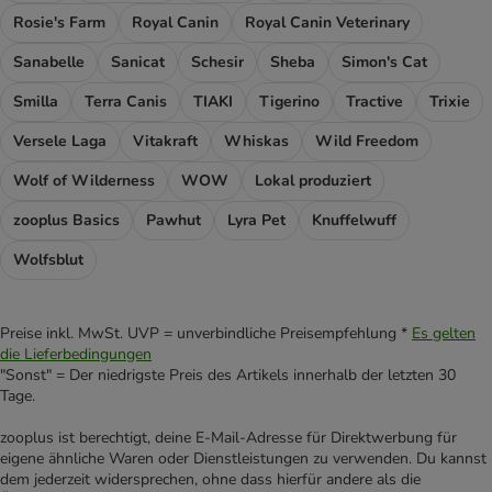
Rosie's Farm
Royal Canin
Royal Canin Veterinary
Sanabelle
Sanicat
Schesir
Sheba
Simon's Cat
Smilla
Terra Canis
TIAKI
Tigerino
Tractive
Trixie
Versele Laga
Vitakraft
Whiskas
Wild Freedom
Wolf of Wilderness
WOW
Lokal produziert
zooplus Basics
Pawhut
Lyra Pet
Knuffelwuff
Wolfsblut
Preise inkl. MwSt. UVP = unverbindliche Preisempfehlung *
Es gelten
die Lieferbedingungen
"Sonst" = Der niedrigste Preis des Artikels innerhalb der letzten 30
Tage.
zooplus ist berechtigt, deine E-Mail-Adresse für Direktwerbung für
eigene ähnliche Waren oder Dienstleistungen zu verwenden. Du kannst
dem jederzeit widersprechen, ohne dass hierfür andere als die