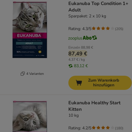
Eukanuba Top Condition 1+
Adult
Sparpaket: 2 x 10 kg
Rating: 4.3/5
(
205
)
Einzeln
88,98 €
87,49 €
4,37 € / kg
83,12 €
4 Varianten
Zum Warenkorb
hinzufügen
Eukanuba Healthy Start
Kitten
10 kg
Rating: 4.2/5
(
180
)