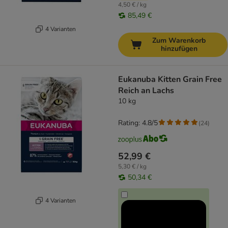
4,50 € / kg
85,49 €
4 Varianten
Zum Warenkorb
hinzufügen
Eukanuba Kitten Grain Free
Reich an Lachs
10 kg
Rating: 4.8/5
(
24
)
52,99 €
5,30 € / kg
50,34 €
4 Varianten