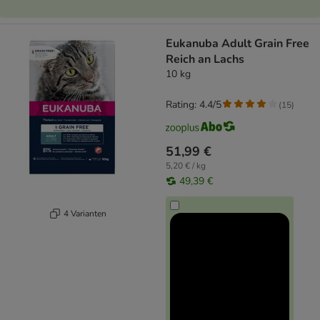
Eukanuba Adult Grain Free
Reich an Lachs
10 kg
Rating: 4.4/5
(
15
)
51,99 €
5,20 € / kg
49,39 €
4 Varianten