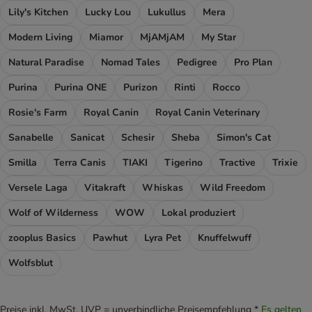
Lily's Kitchen
Lucky Lou
Lukullus
Mera
Modern Living
Miamor
MjAMjAM
My Star
Natural Paradise
Nomad Tales
Pedigree
Pro Plan
Purina
Purina ONE
Purizon
Rinti
Rocco
Rosie's Farm
Royal Canin
Royal Canin Veterinary
Sanabelle
Sanicat
Schesir
Sheba
Simon's Cat
Smilla
Terra Canis
TIAKI
Tigerino
Tractive
Trixie
Versele Laga
Vitakraft
Whiskas
Wild Freedom
Wolf of Wilderness
WOW
Lokal produziert
zooplus Basics
Pawhut
Lyra Pet
Knuffelwuff
Wolfsblut
Preise inkl. MwSt. UVP = unverbindliche Preisempfehlung *
Es gelten