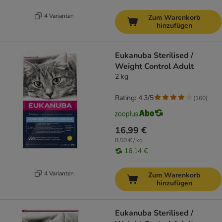
4 Varianten
Zum Warenkorb
hinzufügen
Eukanuba Sterilised /
Weight Control Adult
2 kg
Rating: 4.3/5
(
160
)
16,99 €
8,50 € / kg
16,14 €
4 Varianten
Zum Warenkorb
hinzufügen
Eukanuba Sterilised /