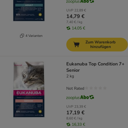
UVP
22,89 €
14,79 €
7,40 € / kg
14,05 €
4 Varianten
Zum Warenkorb
hinzufügen
Eukanuba Top Condition 7+
Senior
2 kg
Not Rated
UVP
23,39 €
17,19 €
8,60 € / kg
16,33 €