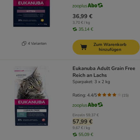
36,99 €
3,70 € / kg
35,14 €
4 Varianten
Zum Warenkorb
hinzufügen
Eukanuba Adult Grain Free
Reich an Lachs
Sparpaket: 3 x 2 kg
Rating: 4.4/5
(
15
)
Einzeln
59,37 €
57,99 €
9,67 € / kg
55,09 €