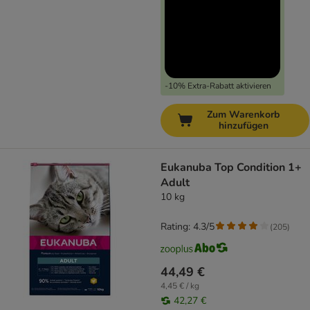
-10% Extra-Rabatt aktivieren
Zum Warenkorb
hinzufügen
Eukanuba Top Condition 1+
Adult
10 kg
Rating: 4.3/5
(
205
)
44,49 €
4,45 € / kg
42,27 €