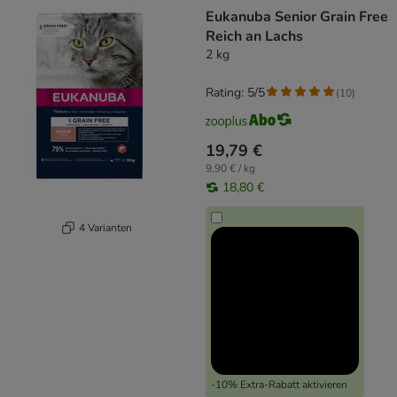
product items have been changed
Eukanuba Senior Grain Free
Reich an Lachs
2 kg
Rating: 5/5
(
10
)
19,79 €
9,90 € / kg
18,80 €
4 Varianten
-10% Extra-Rabatt aktivieren