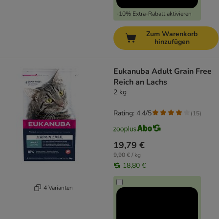
-10% Extra-Rabatt aktivieren
Zum Warenkorb
hinzufügen
Eukanuba Adult Grain Free
Reich an Lachs
2 kg
Rating: 4.4/5
(
15
)
19,79 €
9,90 € / kg
18,80 €
4 Varianten