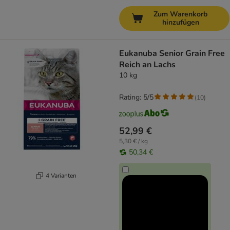
Zum Warenkorb
hinzufügen
Eukanuba Senior Grain Free
Reich an Lachs
10 kg
Rating: 5/5
(
10
)
52,99 €
5,30 € / kg
50,34 €
4 Varianten