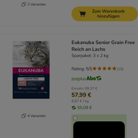
2 Varianten
Zum Warenkorb
hinzufügen
Eukanuba Senior Grain Free
Reich an Lachs
Sparpaket: 3 x 2 kg
Rating: 5/5
(
10
)
Einzeln
59,37 €
57,99 €
9,67 € / kg
55,09 €
4 Varianten