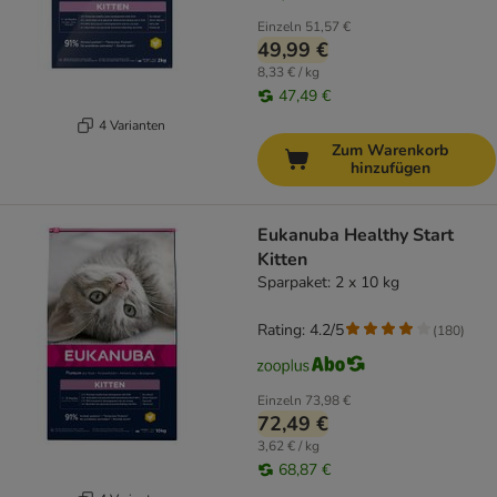
Einzeln
51,57 €
49,99 €
8,33 € / kg
47,49 €
4 Varianten
Zum Warenkorb
hinzufügen
Eukanuba Healthy Start
Kitten
Sparpaket: 2 x 10 kg
Rating: 4.2/5
(
180
)
Einzeln
73,98 €
72,49 €
3,62 € / kg
68,87 €