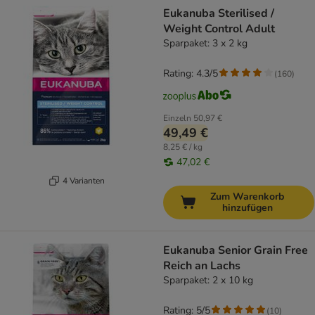
Eukanuba Sterilised /
Weight Control Adult
Sparpaket: 3 x 2 kg
Rating: 4.3/5
(
160
)
Einzeln
50,97 €
49,49 €
8,25 € / kg
47,02 €
4 Varianten
Zum Warenkorb
hinzufügen
Eukanuba Senior Grain Free
Reich an Lachs
Sparpaket: 2 x 10 kg
Rating: 5/5
(
10
)