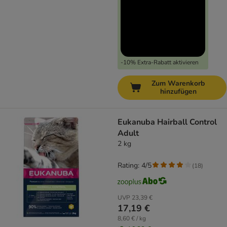
-10% Extra-Rabatt aktivieren
Zum Warenkorb
hinzufügen
Eukanuba Hairball Control
Adult
2 kg
Rating: 4/5
(
18
)
UVP
23,39 €
17,19 €
8,60 € / kg