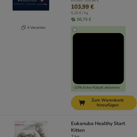
Einzeln
105,98 €
103,99 €
5,20 € / kg
98,79 €
4 Varianten
-10% Extra-Rabatt aktivieren
Zum Warenkorb
hinzufügen
Eukanuba Healthy Start
Kitten
2 kg