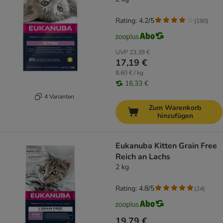
Rating: 4.2/5
(
180
)
UVP
23,39 €
17,19 €
8,60 € / kg
16,33 €
4 Varianten
Zum Warenkorb
hinzufügen
Eukanuba Kitten Grain Free
Reich an Lachs
2 kg
Rating: 4.8/5
(
24
)
19,79 €