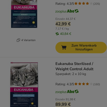
Rating: 4.3/5
(
205
)
Einzeln
44,37 €
42,99 €
7,17 € / kg
40,84 €
4 Varianten
Zum Warenkorb
hinzufügen
Eukanuba Sterilised /
Weight Control Adult
Sparpaket: 2 x 10 kg
Rating: 4.3/5
(
160
)
Einzeln
91,98 €
89,99 €