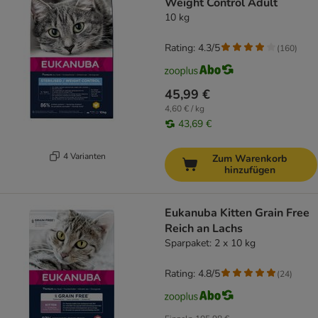
Weight Control Adult
10 kg
Rating: 4.3/5
(
160
)
45,99 €
4,60 € / kg
43,69 €
4 Varianten
Zum Warenkorb
hinzufügen
Eukanuba Kitten Grain Free
Reich an Lachs
Sparpaket: 2 x 10 kg
Rating: 4.8/5
(
24
)