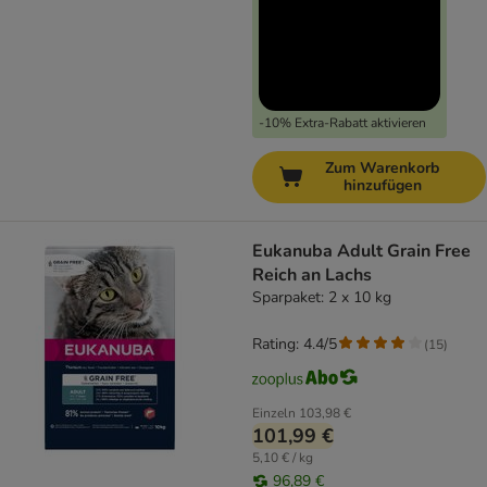
-10% Extra-Rabatt aktivieren
Zum Warenkorb
hinzufügen
Eukanuba Adult Grain Free
Reich an Lachs
Sparpaket: 2 x 10 kg
Rating: 4.4/5
(
15
)
Einzeln
103,98 €
101,99 €
5,10 € / kg
96,89 €