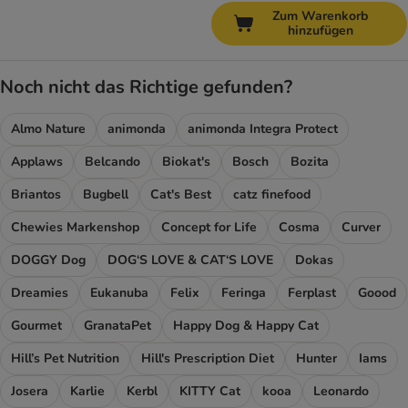
Zum Warenkorb
hinzufügen
Noch nicht das Richtige gefunden?
Almo Nature
animonda
animonda Integra Protect
Applaws
Belcando
Biokat's
Bosch
Bozita
Briantos
Bugbell
Cat's Best
catz finefood
Chewies Markenshop
Concept for Life
Cosma
Curver
DOGGY Dog
DOG‘S LOVE & CAT‘S LOVE
Dokas
Dreamies
Eukanuba
Felix
Feringa
Ferplast
Goood
Gourmet
GranataPet
Happy Dog & Happy Cat
Hill’s Pet Nutrition
Hill's Prescription Diet
Hunter
Iams
Josera
Karlie
Kerbl
KITTY Cat
kooa
Leonardo