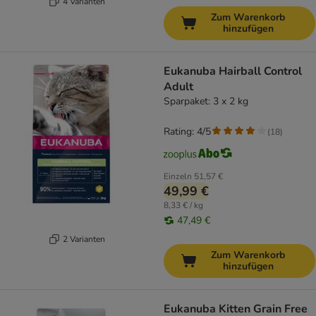
4 Varianten
Zum Warenkorb
hinzufügen
Eukanuba Hairball Control
Adult
Sparpaket: 3 x 2 kg
Rating: 4/5
(
18
)
Einzeln
51,57 €
49,99 €
8,33 € / kg
47,49 €
2 Varianten
Zum Warenkorb
hinzufügen
Eukanuba Kitten Grain Free