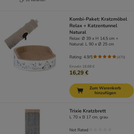
Kombi-Paket: Kratzmöbel
Relax + Katzentunnel
Natural
Relax: Ø 39 x H 14,5 cm +
Natural: L 90 x Ø 25 cm
Rating: 4.9/5
(
470
)
Einzeln
18,68 €
16,29 €
Zum Warenkorb
hinzufügen
Trixie Kratzbrett
L 70 x B 17 cm, grau
Not Rated