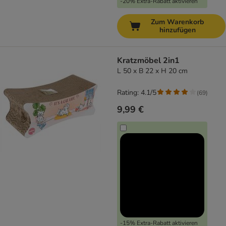
-20% Extra-Rabatt aktivieren
Zum Warenkorb
hinzufügen
Kratzmöbel 2in1
L 50 x B 22 x H 20 cm
Rating: 4.1/5
(
69
)
9,99 €
-15% Extra-Rabatt aktivieren