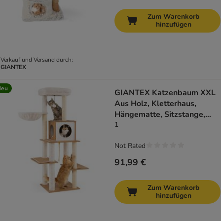
Zum Warenkorb
hinzufügen
Verkauf und Versand durch:
GIANTEX
Neu
GIANTEX Katzenbaum XXL
Aus Holz, Kletterhaus,
Hängematte, Sitzstange,
Sisal
1
Not Rated
91,99 €
Zum Warenkorb
hinzufügen