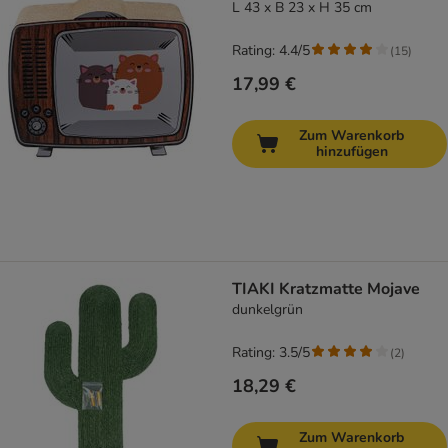
L 43 x B 23 x H 35 cm
Rating: 4.4/5
(
15
)
17,99 €
Zum Warenkorb
hinzufügen
TIAKI Kratzmatte Mojave
dunkelgrün
Rating: 3.5/5
(
2
)
18,29 €
Zum Warenkorb