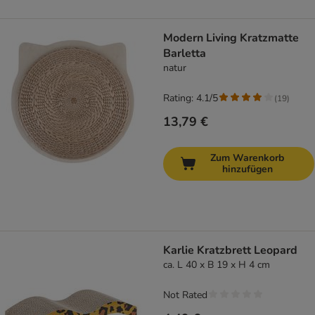
Modern Living Kratzmatte
Barletta
natur
Rating: 4.1/5
(
19
)
13,79 €
Zum Warenkorb
hinzufügen
Karlie Kratzbrett Leopard
ca. L 40 x B 19 x H 4 cm
Not Rated