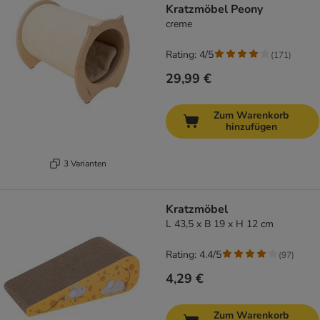
Kratzmöbel Peony
creme
Rating: 4/5
(
171
)
29,99 €
Zum Warenkorb
hinzufügen
3 Varianten
Kratzmöbel
L 43,5 x B 19 x H 12 cm
Rating: 4.4/5
(
97
)
4,29 €
Zum Warenkorb