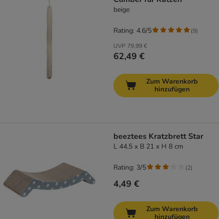
beige
Rating: 4.6/5
(
9
)
UVP
79,99 €
62,49 €
Zum Warenkorb
hinzufügen
beeztees Kratzbrett Star
L 44,5 x B 21 x H 8 cm
Rating: 3/5
(
2
)
4,49 €
Zum Warenkorb
hinzufügen