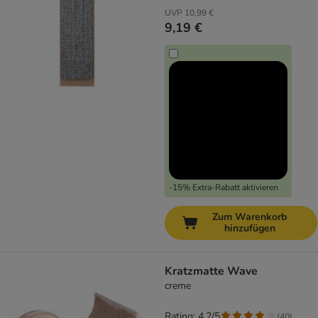
UVP
10,99 €
9,19 €
-15% Extra-Rabatt aktivieren
Zum Warenkorb
hinzufügen
Kratzmatte Wave
creme
Rating: 4.2/5
(
40
)