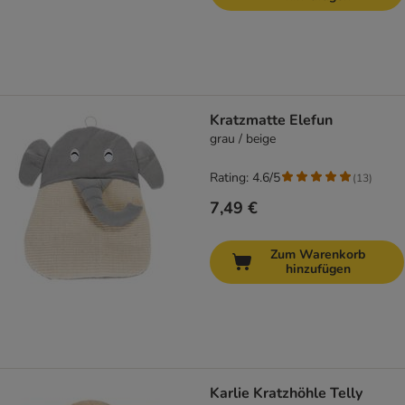
Kratzmatte Elefun
grau / beige
Rating: 4.6/5
(
13
)
7,49 €
Zum Warenkorb
hinzufügen
Karlie Kratzhöhle Telly