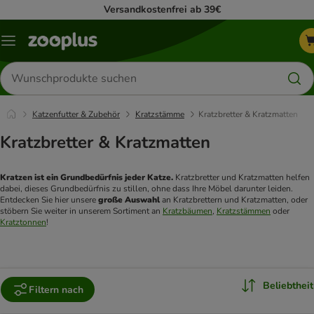
Versandkostenfrei ab 39€
Menü
Produkte
suchen
Katzenfutter & Zubehör
Kratzstämme
Kratzbretter & Kratzmatten
Kratzbretter & Kratzmatten
Kratzen ist ein Grundbedürfnis jeder Katze.
 Kratzbretter und Kratzmatten helfen 
dabei, dieses Grundbedürfnis zu stillen, ohne dass Ihre Möbel darunter leiden. 
Entdecken Sie hier unsere 
große Auswahl
 an Kratzbrettern und Kratzmatten, oder 
stöbern Sie weiter in unserem Sortiment an 
Kratzbäumen
, 
Kratzstämmen
 oder 
Kratztonnen
!
Beliebtheit
Filtern nach