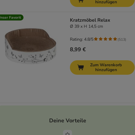
hinzufügen
nser Favorit
Kratzmöbel Relax
Ø 39 x H 14,5 cm
Rating: 4.8/5
(
513
)
8,99 €
Zum Warenkorb
hinzufügen
Deine Vorteile