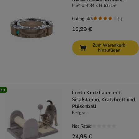
L 34 x B 34 x H 6,5 cm
Rating: 4/5
(
1
)
10,99 €
Zum Warenkorb
hinzufügen
Neu
lionto Kratzbaum mit
Sisalstamm, Kratzbrett und
Plüschball
hellgrau
Not Rated
24,95 €