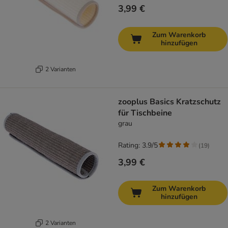
3,99 €
Zum Warenkorb
hinzufügen
2 Varianten
zooplus Basics Kratzschutz
für Tischbeine
grau
Rating: 3.9/5
(
19
)
3,99 €
Zum Warenkorb
hinzufügen
2 Varianten