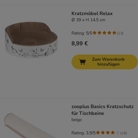
Kratzmöbel Relax
Ø 39 x H 14,5 cm
Rating: 5/5
(
13
)
8,99 €
Zum Warenkorb
hinzufügen
zooplus Basics Kratzschutz
für Tischbeine
beige
Rating: 3.9/5
(
19
)