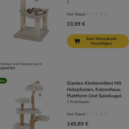
Plüsch
1
Not Rated
33,99 €
Zum Warenkorb
hinzufügen
Verkauf und Versand durch:
GIANTEX
Neu
Giantex Klettermöbel Mit
Holzpfosten, Katzenhaus,
Plattform Und Spielkugel
1 Kratzbaum
Not Rated
149,99 €