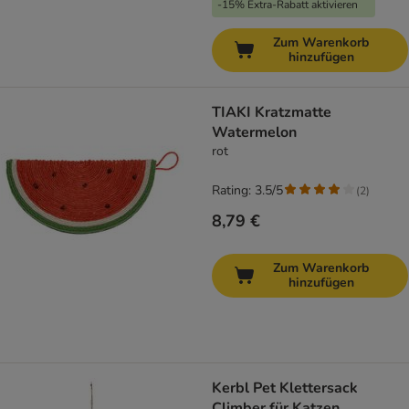
-15% Extra-Rabatt aktivieren
Zum Warenkorb
hinzufügen
TIAKI Kratzmatte
Watermelon
rot
Rating: 3.5/5
(
2
)
8,79 €
Zum Warenkorb
hinzufügen
Kerbl Pet Klettersack
Climber für Katzen