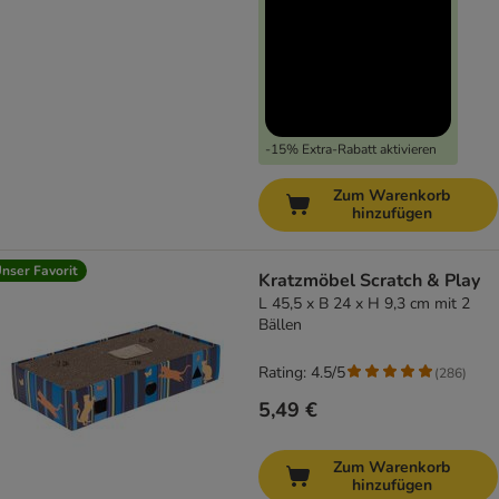
-15% Extra-Rabatt aktivieren
Zum Warenkorb
hinzufügen
nser Favorit
Kratzmöbel Scratch & Play
L 45,5 x B 24 x H 9,3 cm mit 2
Bällen
Rating: 4.5/5
(
286
)
5,49 €
Zum Warenkorb
hinzufügen