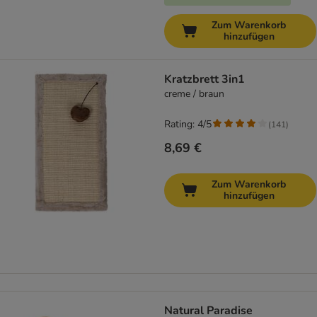
Zum Warenkorb
hinzufügen
Kratzbrett 3in1
creme / braun
Rating: 4/5
(
141
)
8,69 €
Zum Warenkorb
hinzufügen
Natural Paradise