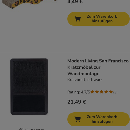
4,49 €
Zum Warenkorb
hinzufügen
Modern Living San Francisco
Kratzmöbel zur
Wandmontage
Kratzbrett, schwarz
Rating: 4.7/5
(
3
)
21,49 €
Zum Warenkorb
hinzufügen
16 Varianten