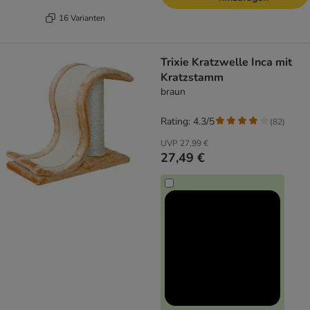
16 Varianten
Trixie Kratzwelle Inca mit
Kratzstamm
braun
Rating: 4.3/5
(
82
)
UVP
27,99 €
27,49 €