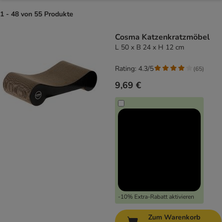
1 - 48 von 55 Produkte
product items have been changed
Cosma Katzenkratzmöbel
L 50 x B 24 x H 12 cm
Rating: 4.3/5
(
65
)
9,69 €
-10% Extra-Rabatt aktivieren
Zum Warenkorb