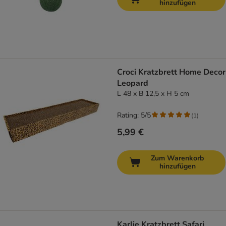
hinzufügen
Croci Kratzbrett Home Decor
Leopard
L 48 x B 12,5 x H 5 cm
Rating: 5/5
(
1
)
5,99 €
Zum Warenkorb
hinzufügen
Karlie Kratzbrett Safari