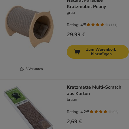
Natural Paradise
Kratzmöbel Peony
grau
Rating: 4/5
(
171
)
29,99 €
Zum Warenkorb
hinzufügen
3 Varianten
Kratzmatte Multi-Scratch
aus Karton
braun
Rating: 4.2/5
(
96
)
2,69 €