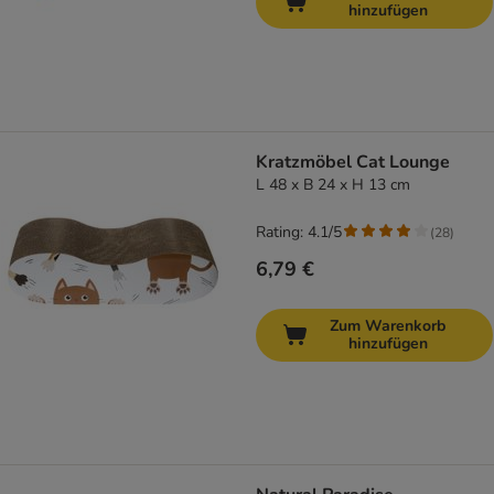
hinzufügen
Kratzmöbel Cat Lounge
L 48 x B 24 x H 13 cm
Rating: 4.1/5
(
28
)
6,79 €
Zum Warenkorb
hinzufügen