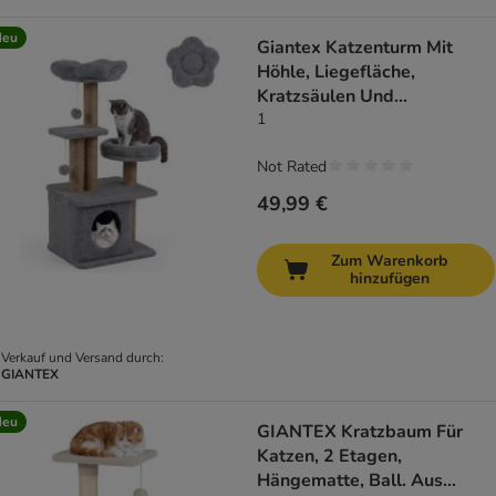
Neu
Giantex Katzenturm Mit
Höhle, Liegefläche,
Kratzsäulen Und
Spielzubehör
1
Not Rated
49,99 €
Zum Warenkorb
hinzufügen
Verkauf und Versand durch:
GIANTEX
Neu
GIANTEX Kratzbaum Für
Katzen, 2 Etagen,
Hängematte, Ball. Aus