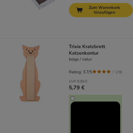
Zum Warenkorb
hinzufügen
Trixie Kratzbrett
Katzenkontur
beige / natur
Rating: 3.7/5
(
78
)
UVP
8,99 €
5,79 €