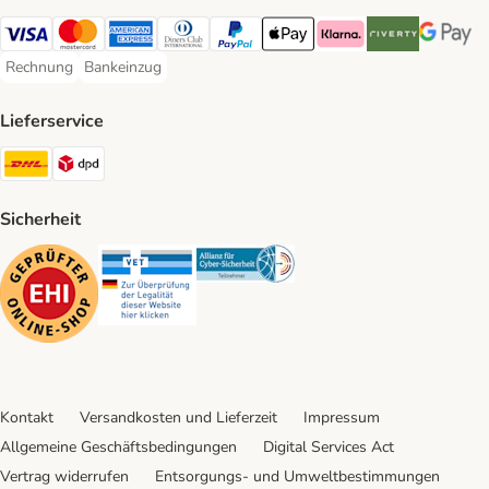
Visa Payment Method
Mastercard Payment Method
American Express Payment Method
Diners Club Payment Method
PayPal Payment Method
Apple Pay Payment Method
Klarna Payment Method
Riverty Payment 
Google P
Rechnung
Bankeinzug
Rechnung Payment Method
Bankeinzug Payment Method
Lieferservice
DHL Shipping Method
DPD Shipping Method
Sicherheit
Security
Security
Security
Kontakt
Versandkosten und Lieferzeit
Impressum
Allgemeine Geschäftsbedingungen
Digital Services Act
Vertrag widerrufen
Entsorgungs- und Umweltbestimmungen