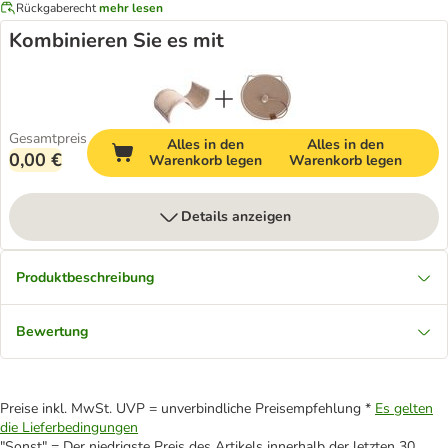
Rückgaberecht
mehr lesen
Kombinieren Sie es mit
Gesamtpreis
Alles in den
Alles in den
0,00 €
Warenkorb legen
Warenkorb legen
Details anzeigen
Produktbeschreibung
Bewertung
Preise inkl. MwSt. UVP = unverbindliche Preisempfehlung *
Es gelten
die Lieferbedingungen
"Sonst" = Der niedrigste Preis des Artikels innerhalb der letzten 30