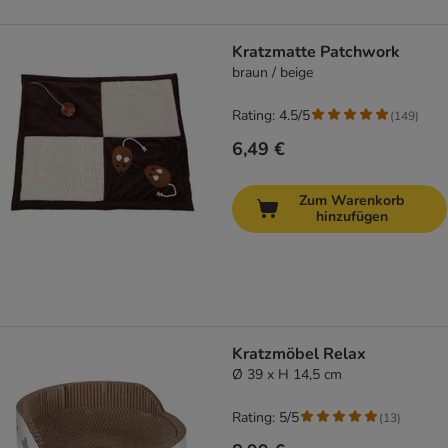
Kratzmatte Patchwork
braun / beige
Rating: 4.5/5
(
149
)
6,49 €
Zum Warenkorb
hinzufügen
Kratzmöbel Relax
Ø 39 x H 14,5 cm
Rating: 5/5
(
13
)