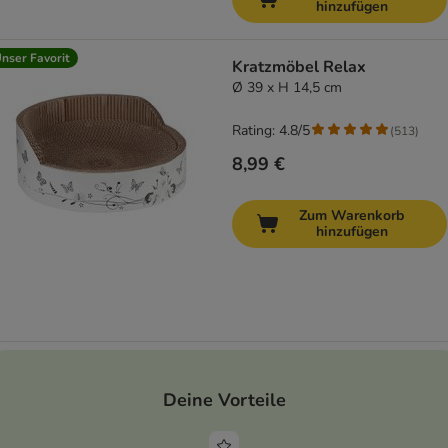
hinzufügen
nser Favorit
Kratzmöbel Relax
Ø 39 x H 14,5 cm
Rating: 4.8/5
(
513
)
8,99 €
Zum Warenkorb
hinzufügen
Deine Vorteile