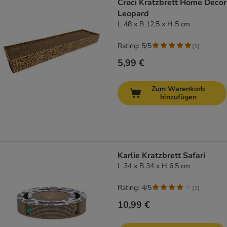
Croci Kratzbrett Home Decor
Leopard
L 48 x B 12,5 x H 5 cm
Rating: 5/5
(
1
)
5,99 €
Zum Warenkorb
hinzufügen
Karlie Kratzbrett Safari
L 34 x B 34 x H 6,5 cm
Rating: 4/5
(
1
)
10,99 €