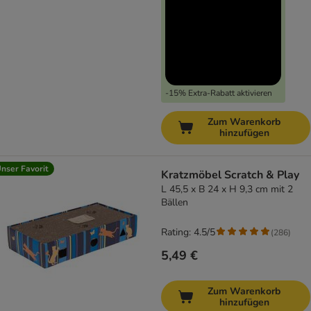
-15% Extra-Rabatt aktivieren
Zum Warenkorb
hinzufügen
nser Favorit
Kratzmöbel Scratch & Play
L 45,5 x B 24 x H 9,3 cm mit 2
Bällen
Rating: 4.5/5
(
286
)
5,49 €
Zum Warenkorb
hinzufügen