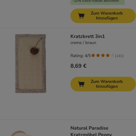
-20% Extra-Rabatt aktivieren
Zum Warenkorb
hinzufügen
Kratzbrett 3in1
creme / braun
Rating: 4/5
(
141
)
8,69 €
Zum Warenkorb
hinzufügen
Natural Paradise
Kratzmöbel Peony