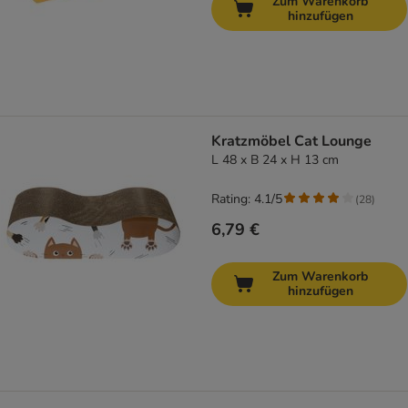
Zum Warenkorb
hinzufügen
Kratzmöbel Cat Lounge
L 48 x B 24 x H 13 cm
Rating: 4.1/5
(
28
)
6,79 €
Zum Warenkorb
hinzufügen