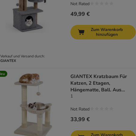
Not Rated
49,99 €
Zum Warenkorb
hinzufügen
Verkauf und Versand durch:
GIANTEX
Neu
GIANTEX Kratzbaum Für
Katzen, 2 Etagen,
Hängematte, Ball. Aus
Plüsch
1
Not Rated
33,99 €
Zum Warenkorb