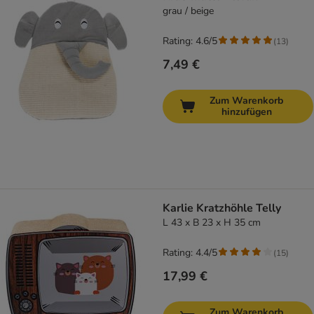
grau / beige
Rating: 4.6/5
(
13
)
7,49 €
Zum Warenkorb
hinzufügen
Karlie Kratzhöhle Telly
L 43 x B 23 x H 35 cm
Rating: 4.4/5
(
15
)
17,99 €
Zum Warenkorb