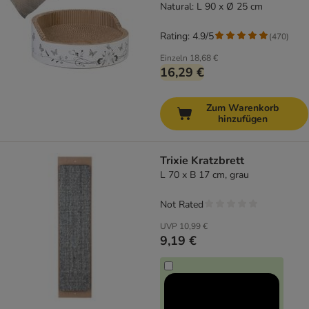
Natural: L 90 x Ø 25 cm
Rating: 4.9/5
(
470
)
Einzeln
18,68 €
16,29 €
Zum Warenkorb
hinzufügen
Trixie Kratzbrett
L 70 x B 17 cm, grau
Not Rated
UVP
10,99 €
9,19 €