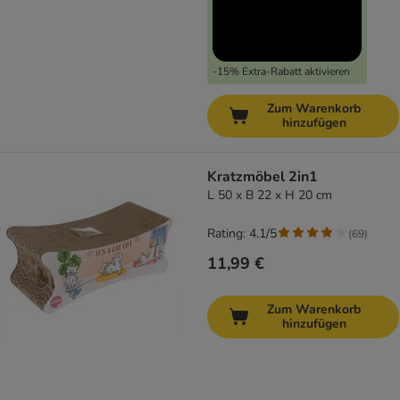
-15% Extra-Rabatt aktivieren
Zum Warenkorb
hinzufügen
Kratzmöbel 2in1
L 50 x B 22 x H 20 cm
Rating: 4.1/5
(
69
)
11,99 €
Zum Warenkorb
hinzufügen