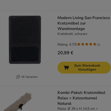
Modern Living San Francisco
Kratzmöbel zur
Wandmontage
Kratzbrett, schwarz
Rating: 4.7/5
(
3
)
20,99 €
Zum Warenkorb
hinzufügen
16 Varianten
Kombi-Paket: Kratzmöbel
Relax + Katzentunnel
Natural
Relax: Ø 39 x H 14,5 cm +