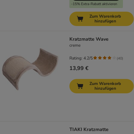
-15% Extra-Rabatt aktivieren
Zum Warenkorb
hinzufügen
Kratzmatte Wave
creme
Rating: 4.2/5
(
40
)
13,99 €
Zum Warenkorb
hinzufügen
TIAKI Kratzmatte