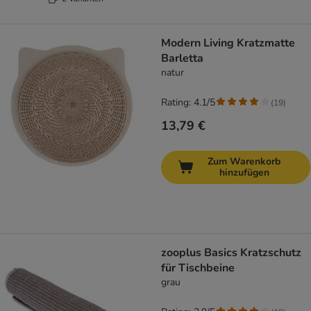
Modern Living Kratzmatte
Barletta
natur
Rating: 4.1/5
(
19
)
13,79 €
Zum Warenkorb
hinzufügen
zooplus Basics Kratzschutz
für Tischbeine
grau