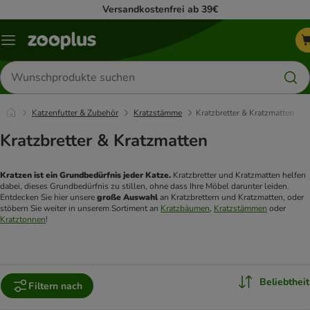
Versandkostenfrei ab 39€
Menü
Produkte
suchen
Katzenfutter & Zubehör
Kratzstämme
Kratzbretter & Kratzmatten
Kratzbretter & Kratzmatten
Kratzen ist ein Grundbedürfnis jeder Katze.
 Kratzbretter und Kratzmatten helfen 
dabei, dieses Grundbedürfnis zu stillen, ohne dass Ihre Möbel darunter leiden. 
Entdecken Sie hier unsere 
große Auswahl
 an Kratzbrettern und Kratzmatten, oder 
stöbern Sie weiter in unserem Sortiment an 
Kratzbäumen
, 
Kratzstämmen
 oder 
Kratztonnen
!
Beliebtheit
Filtern nach