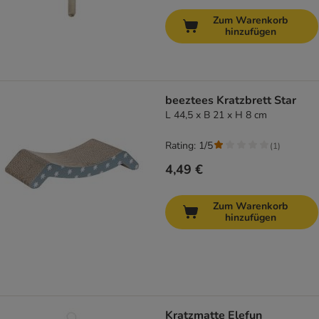
Zum Warenkorb
hinzufügen
beeztees Kratzbrett Star
L 44,5 x B 21 x H 8 cm
Rating: 1/5
(
1
)
4,49 €
Zum Warenkorb
hinzufügen
Kratzmatte Elefun