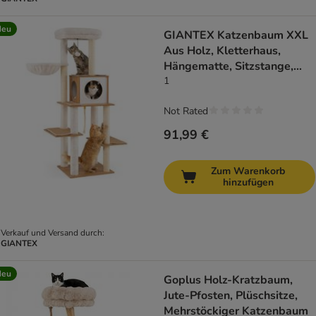
Neu
GIANTEX Katzenbaum XXL
Aus Holz, Kletterhaus,
Hängematte, Sitzstange,
Sisal
1
Not Rated
91,99 €
Zum Warenkorb
hinzufügen
Verkauf und Versand durch:
GIANTEX
Neu
Goplus Holz-Kratzbaum,
Jute-Pfosten, Plüschsitze,
Mehrstöckiger Katzenbaum