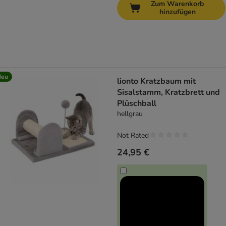
Zum Warenkorb
hinzufügen
Neu
lionto Kratzbaum mit
Sisalstamm, Kratzbrett und
Plüschball
hellgrau
Not Rated
24,95 €