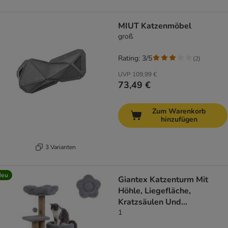
MIUT Katzenmöbel
groß
Rating: 3/5
(
2
)
UVP
109,99 €
73,49 €
Zum Warenkorb
hinzufügen
3 Varianten
Neu
Giantex Katzenturm Mit
Höhle, Liegefläche,
Kratzsäulen Und
Spielzubehör
1