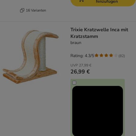
hinzufügen
16 Varianten
Trixie Kratzwelle Inca mit
Kratzstamm
braun
Rating: 4.3/5
(
82
)
UVP
27,99 €
26,99 €