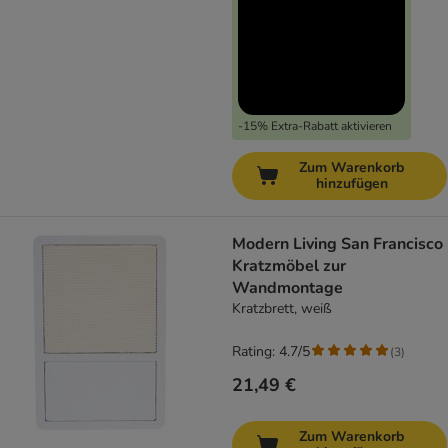
-15% Extra-Rabatt aktivieren
Zum Warenkorb
hinzufügen
Modern Living San Francisco
Kratzmöbel zur
Wandmontage
Kratzbrett, weiß
Rating: 4.7/5
(
3
)
21,49 €
Zum Warenkorb