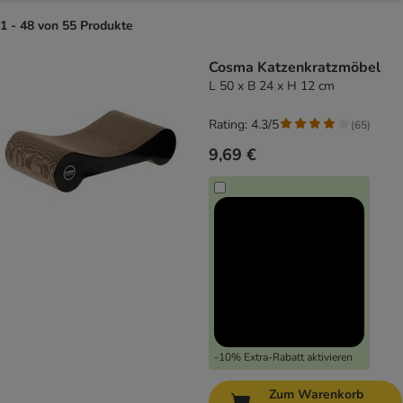
1 - 48 von 55 Produkte
product items have been changed
Cosma Katzenkratzmöbel
L 50 x B 24 x H 12 cm
Rating: 4.3/5
(
65
)
9,69 €
-10% Extra-Rabatt aktivieren
Zum Warenkorb