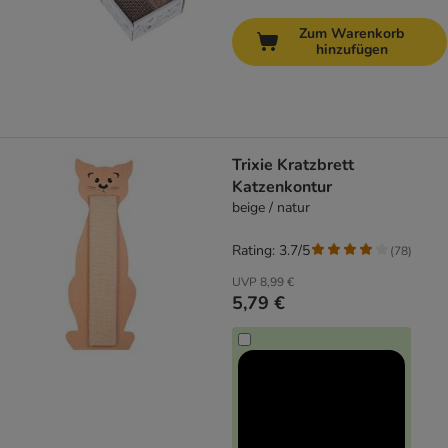
Zum Warenkorb
hinzufügen
Trixie Kratzbrett
Katzenkontur
beige / natur
Rating: 3.7/5
(
78
)
UVP
8,99 €
5,79 €