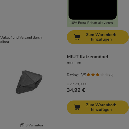
-10% Extra-Rabatt aktivieren
Zum Warenkorb
Verkauf und Versand durch:
hinzufügen
dibea
MIUT Katzenmöbel
medium
Rating: 3/5
(
2
)
UVP
79,99 €
34,99 €
Zum Warenkorb
hinzufügen
3 Varianten