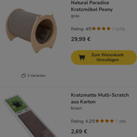
Natural Paradise
Kratzmöbel Peony
grau
Rating: 4/5
(
171
)
29,99 €
Zum Warenkorb
hinzufügen
3 Varianten
Kratzmatte Multi-Scratch
aus Karton
braun
Rating: 4.2/5
(
96
)
2,69 €