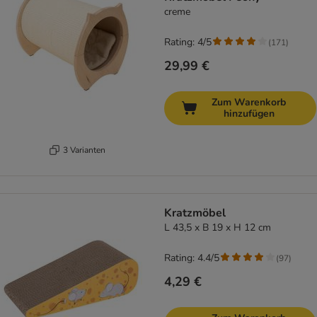
creme
Rating: 4/5
(
171
)
29,99 €
Zum Warenkorb
hinzufügen
3 Varianten
Kratzmöbel
L 43,5 x B 19 x H 12 cm
Rating: 4.4/5
(
97
)
4,29 €