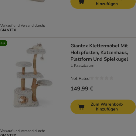
hinzufügen
Verkauf und Versand durch:
GIANTEX
Neu
Giantex Klettermöbel Mit
Holzpfosten, Katzenhaus,
Plattform Und Spielkugel
1 Kratzbaum
Not Rated
149,99 €
Zum Warenkorb
hinzufügen
Verkauf und Versand durch:
GIANTEX