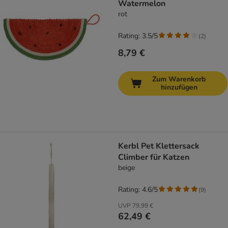
Watermelon
rot
Rating: 3.5/5
(
2
)
8,79 €
Zum Warenkorb
hinzufügen
Kerbl Pet Klettersack
Climber für Katzen
beige
Rating: 4.6/5
(
9
)
UVP
79,99 €
62,49 €