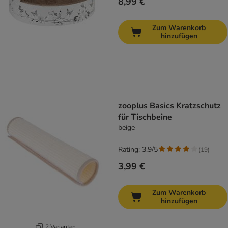
8,99 €
Zum Warenkorb
hinzufügen
zooplus Basics Kratzschutz
für Tischbeine
beige
Rating: 3.9/5
(
19
)
3,99 €
Zum Warenkorb
hinzufügen
2 Varianten