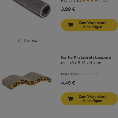
Rating: 3.9/5
(
19
)
3,99 €
Zum Warenkorb
hinzufügen
2 Varianten
Karlie Kratzbrett Leopard
ca. L 40 x B 19 x H 4 cm
Not Rated
4,49 €
Zum Warenkorb
hinzufügen