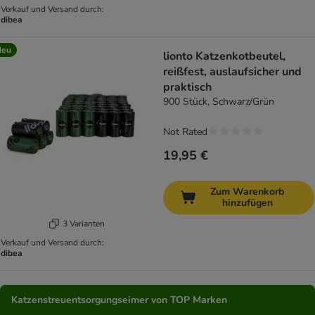
Verkauf und Versand durch:
dibea
Neu
lionto Katzenkotbeutel,
reißfest, auslaufsicher und
praktisch
900 Stück, Schwarz/Grün
Not Rated
19,95 €
Zum Warenkorb
hinzufügen
3 Varianten
Verkauf und Versand durch:
dibea
Katzenstreuentsorgungseimer von TOP Marken