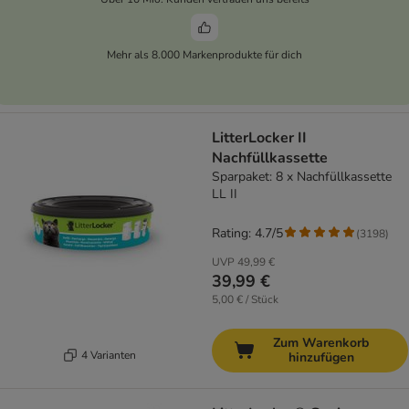
Mehr als 8.000 Markenprodukte für dich
LitterLocker II
Nachfüllkassette
Sparpaket: 8 x Nachfüllkassette
LL II
Rating: 4.7/5
(
3198
)
UVP
49,99 €
39,99 €
5,00 € / Stück
Zum Warenkorb
4 Varianten
hinzufügen