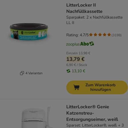
LitterLocker II
Nachfüllkassette
Sparpaket: 2 x Nachfüllkassette
LL II
Rating: 4.7/5
(
3198
)
Einzeln
13,98 €
13,79 €
6,90 € / Stück
13,10 €
4 Varianten
Zum Warenkorb
hinzufügen
LitterLocker® Genie
Katzenstreu-
Entsorgungseimer, weiß
Sparset: LitterLocker®, weiß + 3