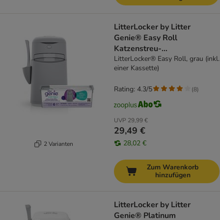
LitterLocker by Litter
Genie® Easy Roll
Katzenstreu-
Entsorgungseimer, grau
LitterLocker® Easy Roll, grau (inkl.
einer Kassette)
Rating: 4.3/5
(
8
)
UVP
29,99 €
29,49 €
28,02 €
2 Varianten
Zum Warenkorb
hinzufügen
LitterLocker by Litter
Genie® Platinum