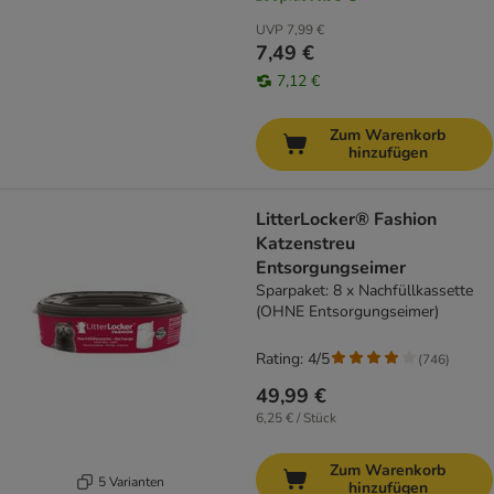
UVP
7,99 €
7,49 €
7,12 €
Zum Warenkorb
hinzufügen
LitterLocker® Fashion
Katzenstreu
Entsorgungseimer
Sparpaket: 8 x Nachfüllkassette
(OHNE Entsorgungseimer)
Rating: 4/5
(
746
)
49,99 €
6,25 € / Stück
Zum Warenkorb
5 Varianten
hinzufügen