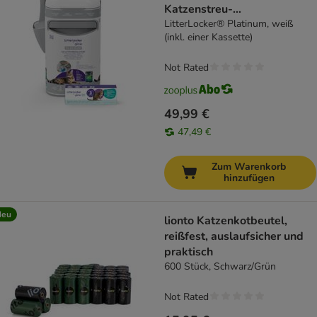
Katzenstreu-
Entsorgungseimer
LitterLocker® Platinum, weiß
(inkl. einer Kassette)
Not Rated
49,99 €
47,49 €
Zum Warenkorb
hinzufügen
Neu
lionto Katzenkotbeutel,
reißfest, auslaufsicher und
praktisch
600 Stück, Schwarz/Grün
Not Rated