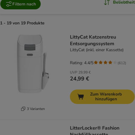
Beliebtheit
Filtern nach
1 - 19 von 19 Produkte
product items have been changed
LittyCat Katzenstreu
Entsorgungssystem
LittyCat (inkl. einer Kassette)
Rating: 4.4/5
(
612
)
UVP
29,99 €
24,99 €
Zum Warenkorb
hinzufügen
3 Varianten
LitterLocker® Fashion
Nachfüllkassette