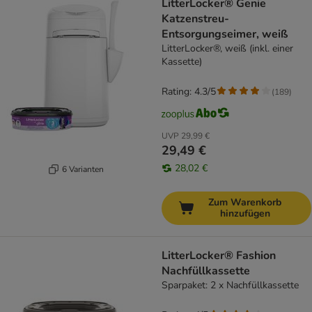
LitterLocker® Genie
Katzenstreu-
Entsorgungseimer, weiß
LitterLocker®, weiß (inkl. einer
Kassette)
Rating: 4.3/5
(
189
)
UVP
29,99 €
29,49 €
28,02 €
6 Varianten
Zum Warenkorb
hinzufügen
LitterLocker® Fashion
Nachfüllkassette
Sparpaket: 2 x Nachfüllkassette