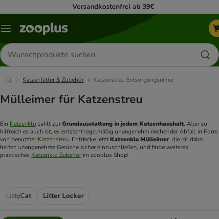
Versandkostenfrei ab 39€
Menü
Produkte
suchen
Katzenfutter & Zubehör
Katzenstreu Entsorgungseimer
Mülleimer für Katzenstreu
Ein 
Katzenklo
 zählt zur 
Grundausstattung in jedem Katzenhaushalt
. Aber so 
hilfreich es auch ist, es entsteht regelmäßig unangenehm riechender Abfall in Form 
von benutzter 
Katzenstreu
. Entdecke jetzt 
Katzenklo Mülleimer
, die dir dabei 
helfen unangenehme Gerüche sicher einzuschließen, und finde weiteres 
praktisches 
Katzenklo Zubehör
 im zooplus Shop! 
LittyCat
Litter Locker