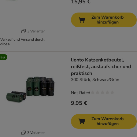
15,95 €
Zum Warenkorb
hinzufügen
3 Varianten
Verkauf und Versand durch:
dibea
Neu
lionto Katzenkotbeutel,
reißfest, auslaufsicher und
praktisch
300 Stück, Schwarz/Grün
Not Rated
9,95 €
Zum Warenkorb
hinzufügen
3 Varianten