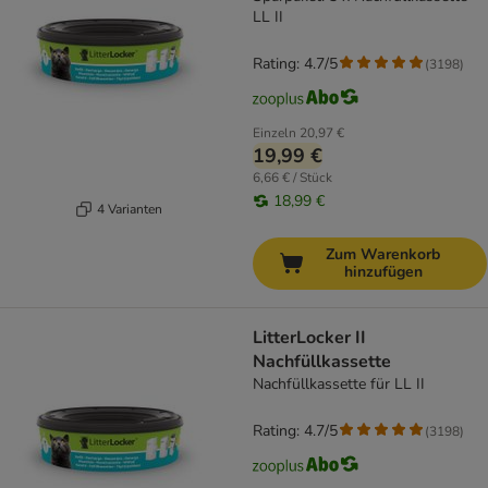
LL II
Rating: 4.7/5
(
3198
)
Einzeln
20,97 €
19,99 €
6,66 € / Stück
18,99 €
4 Varianten
Zum Warenkorb
hinzufügen
LitterLocker II
Nachfüllkassette
Nachfüllkassette für LL II
Rating: 4.7/5
(
3198
)