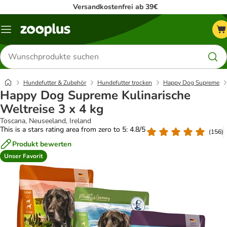
Versandkostenfrei ab 39€
Menü
Produkte
suchen
Hundefutter & Zubehör
Hundefutter trocken
Happy Dog Supreme
Happy Dog Supreme Kulinarische
Weltreise 3 x 4 kg
Toscana, Neuseeland, Ireland
This is a stars rating area from zero to 5: 4.8/5
(
156
)
Produkt bewerten
Unser Favorit