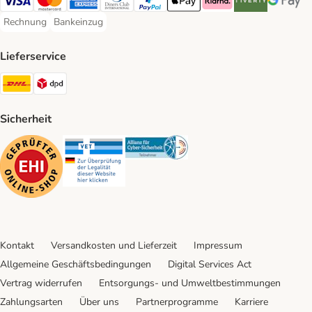
Visa Payment Method
Mastercard Payment Method
American Express Payment Method
Diners Club Payment Method
PayPal Payment Method
Apple Pay Payment Method
Klarna Payment Method
Riverty Payment 
Google P
Rechnung
Bankeinzug
Rechnung Payment Method
Bankeinzug Payment Method
Lieferservice
DHL Shipping Method
DPD Shipping Method
Sicherheit
Security
Security
Security
Kontakt
Versandkosten und Lieferzeit
Impressum
Allgemeine Geschäftsbedingungen
Digital Services Act
Vertrag widerrufen
Entsorgungs- und Umweltbestimmungen
Zahlungsarten
Über uns
Partnerprogramme
Karriere