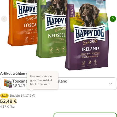
Artikel wählen (4 Varianten)
Gesamtpreis der
gleichen Artikel
Toscana, Neuseeland, Ireland
bei Einzelkauf
36043.2
-3.1%
Einzeln
54,17 €
52,49 €
4,37 € / kg