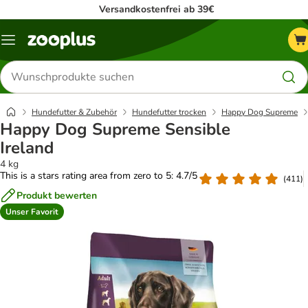
Versandkostenfrei ab 39€
Menü
Produkte
suchen
Hundefutter & Zubehör
Hundefutter trocken
Happy Dog Supreme
Happy Dog Supreme Sensible
Ireland
4 kg
This is a stars rating area from zero to 5: 4.7/5
(
411
)
Produkt bewerten
Unser Favorit