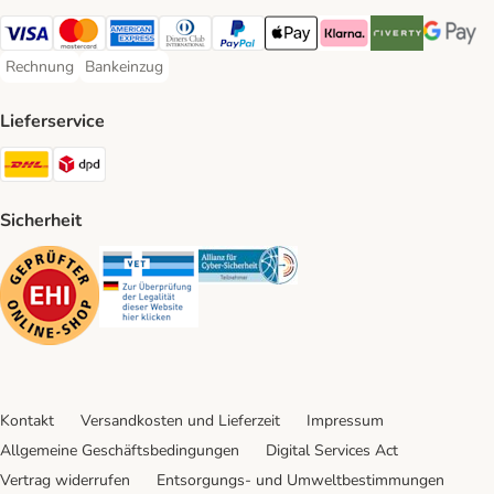
Visa Payment Method
Mastercard Payment Method
American Express Payment Method
Diners Club Payment Method
PayPal Payment Method
Apple Pay Payment Method
Klarna Payment Method
Riverty Payment 
Google P
Rechnung
Bankeinzug
Rechnung Payment Method
Bankeinzug Payment Method
Lieferservice
DHL Shipping Method
DPD Shipping Method
Sicherheit
Security
Security
Security
Kontakt
Versandkosten und Lieferzeit
Impressum
Allgemeine Geschäftsbedingungen
Digital Services Act
Vertrag widerrufen
Entsorgungs- und Umweltbestimmungen