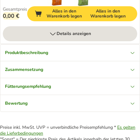
Gesamtpreis
Alles in den
Alles in den
0,00 €
Warenkorb legen
Warenkorb legen
Details anzeigen
Produktbeschreibung
Zusammensetzung
Fütterungsempfehlung
Bewertung
Preise inkl. MwSt. UVP = unverbindliche Preisempfehlung *
Es gelten
die Lieferbedingungen
"Sonst" = Der niedrigste Preis des Artikels innerhalb der letzten 30