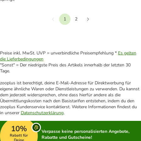
1
2
Vorherige
Weiter
Preise inkl. MwSt. UVP = unverbindliche Preisempfehlung *
Es gelten
die Lieferbedingungen
"Sonst" = Der niedrigste Preis des Artikels innerhalb der letzten 30
Tage.
zooplus ist berechtigt, deine E-Mail-Adresse für Direktwerbung für
eigene ähnliche Waren oder Dienstleistungen zu verwenden. Du kannst
dem jederzeit widersprechen, ohne dass hierfür andere als die
Übermittlungskosten nach den Basistarifen entstehen, indem du den
zooplus Kundenservice kontaktierst. Weitere Informationen findest du
in unserer
Datenschutzerklärung
.
10%
Verpasse keine personalisierten Angebote,
Rabatt für
Rabatte und Gutscheine!
Deine