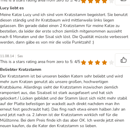
This is a stars rating area from zero to 5: 4/5
Lucy liebt es
Meine Katze Lucy und ich sind vom Kratzstamm begeistert. Sie benutzt
diesen ständig und ihr Kratzbaum wird mittlerweile links liegen
gelassen. Bin gerade dabei einen 2 Kratzstamm für meine Katze zu
bestellen, da leider der erste schon ziemlich mitgenommen aussieht
nach 6 Monaten und der Sisal sich löst. Die Qualität müsste verbessert
werden, dann gäbe es von mir die volle Punktzahl! :)
|
11.08.14
Sas
This is a stars rating area from zero to 5: 4/5
Beliebter Kratzstamm
Der Kratzstamm ist bei unseren beiden Katern sehr beliebt und wird
mehr zum Kratzen genutzt als unsere großen, hochwertigen
Kratzbäume. Allerdings sieht der Kratzstamm inzwischen ziemlich
ramponiert aus, das Sisalseil ist stark ausgefasert und hat sich
gelockert / Lücken gebildet und der Stamm lässt sich nicht mehr stabil
auf der Platte befestigen (er wackelt auch direkt nachdem man ihn
erneut fest geschraubt hat). Das fing nach etwa einem halben Jahr an
und jetzt nach ca. 2 Jahren ist der Kratzstamm wirklich reif für die
Mülltonne. Bei dem Preis finde ich das aber OK. Ich werde jetzt einen
neuen kaufen, da die Kater den Kratzstamm so lieben.