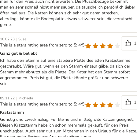
man für den Preis auch nicht erwarten. Die Plüschbezüge bekommt
man eh sehr schnell nicht mehr sauber, da tausche ich persönlich lieber
öfter mal aus. Die Katzen können sich sehr gut daran strecken,
allerdings könnte die Bodenplatte etwas schwerer sein, die verrutscht
gerne.
|
10.02.23
Suse
1
This is a stars rating area from zero to 5: 4/5
Ganz gut & beliebt
Ich habe den Stamm auf eine stabilere Platte des alten Kratzstamms
geschraubt. Wäre gut, wenn es den Stamm einzeln gäbe, da sich der
Stamm mehr abnutzt als die Platte. Der Kater hat den Stamm sofort
angemommen. Preis ist gut, die Platte könnte größer und schwerer
sein.
|
09.11.22
Michaela
1
This is a stars rating area from zero to 5: 4/5
Kratzstamm
Günstig und zweckmäßig. Für kleine und mittelgroße Katzen geeignet.
Diesen Kratzstamm habe ich schon mehrmals gekauft, für den Preis
unschlagbar. Auch sehr gut zum Mitnehmen in den Urlaub für die Katze.
Ein paar mehr Farben zur Auswahl wären super.