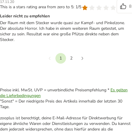
17.11.20
8
This is a stars rating area from zero to 5: 1/5
Leider nicht zu empfehlen
Der Raum mit dem Stecker wurde quasi zur Kampf- und Pinkelzone.
Der absolute Horror. Ich habe in einem weiteren Raum getestet, um
sicher zu sein. Resultat war eine große Pfütze direkte neben dem
Stecker.
1
2
Vorherige
Weiter
Preise inkl. MwSt. UVP = unverbindliche Preisempfehlung *
Es gelten
die Lieferbedingungen
"Sonst" = Der niedrigste Preis des Artikels innerhalb der letzten 30
Tage.
zooplus ist berechtigt, deine E-Mail-Adresse für Direktwerbung für
eigene ähnliche Waren oder Dienstleistungen zu verwenden. Du kannst
dem jederzeit widersprechen, ohne dass hierfür andere als die