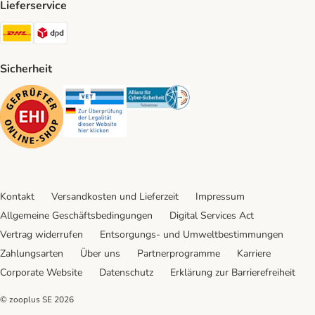
Lieferservice
DHL Shipping Method
DPD Shipping Method
Sicherheit
Security
Security
Security
Kontakt
Versandkosten und Lieferzeit
Impressum
Allgemeine Geschäftsbedingungen
Digital Services Act
Vertrag widerrufen
Entsorgungs- und Umweltbestimmungen
Zahlungsarten
Über uns
Partnerprogramme
Karriere
Corporate Website
Datenschutz
Erklärung zur Barrierefreiheit
© zooplus SE
2026