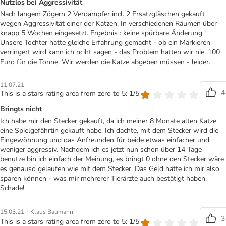
Nutzlos bei Aggressivität
Nach langem Zögern 2 Verdampfer incl. 2 Ersatzgläschen gekauft
wegen Aggressivität einer der Katzen. In verschiedenen Räumen über
knapp 5 Wochen eingesetzt. Ergebnis : keine spürbare Änderung !
Unsere Tochter hatte gleiche Erfahrung gemacht - ob ein Markieren
verringert wird kann ich nciht sagen - das Problem hatten wir nie. 100
Euro für die Tonne. Wir werden die Katze abgeben müssen - leider.
11.07.21
4
This is a stars rating area from zero to 5: 1/5
Bringts nicht
Ich habe mir den Stecker gekauft, da ich meiner 8 Monate alten Katze
eine Spielgefährtin gekauft habe. Ich dachte, mit dem Stecker wird die
Eingewöhnung und das Anfreunden für beide etwas einfacher und
weniger aggressiv. Nachdem ich es jetzt nun schon über 14 Tage
benutze bin ich einfach der Meinung, es bringt 0 ohne den Stecker wäre
es genauso gelaufen wie mit dem Stecker. Das Geld hätte ich mir also
sparen können - was mir mehrerer Tierärzte auch bestätigt haben.
Schade!
|
15.03.21
Klaus Baumann
3
This is a stars rating area from zero to 5: 1/5